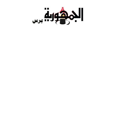
Ski
t
conten