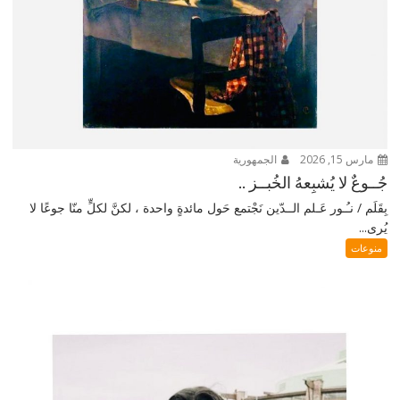
مارس 15, 2026
الجمهورية
جُــوعٌ لا يُشبِعهُ الخُبــز ..
بِقَلَم / نـُـور عَـلم الــدّين نَجْتمع حَول مائدةٍ واحدة ، لكنَّ لكلٍّ منّا جوعًا لا
يُرى...
منوعات