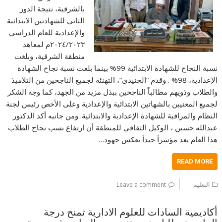
بالشرقية، نتيجة الدور
الثاني للشهادتين الابتدائية
والإعدادية ‏للعام الدراسي
٢٠٢٤/٢٠٢٣م لمعاهد
منطقة الشرقية، وبلغت
نسبة النجاح للشهادة الابتدائية 99% بينما بلغت نسبة نجاح الشهادة
الإعدادية، 98% . وقدم “الجنيدى”، التهنئة لجميع الناجحين من التلاميذ
والطلاب وذويهم مطالباً الناجحين ببذل مزيد من الجهد، كما وجه الشكر
لجميع المعنيين بالشهاتين الابتدائية والإعدادية وعلى الأخص رئيس لجنة
النظام والمراقبة للشهادة الإعدادية والابتدائية. ومن جانبه أكد الدكتور
عبدالله حسين ، الوكيل الثقافي للمنطقة أن ارتفاع نسب نجاح الطلاب
هذا العام يعد مؤشراً جيداً يعكس جهود…
READ MORE
التعليم
Leave a comment
أكاديمية السادات للعلوم الادارية تمنح درجة