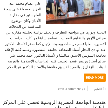
علي عصام محمد عبد
العزيز لحصولة على درجة
الماجستير في مقارنة
الأديان وكان موضوع
المناقشه عن المجلات
الدينية ودورها في مواجهه التطرف والعنف دراسة تحليليه مقارنه بين
مجلتي الأزهر والتفاهم العمانيه التسامح سابقا من كليه الدراسات
الاسيويه العليا قسم دراسات وبحوث الإديان كما حضر الأستاذ الدكتور
عبدالهادي النجار أستاذ الصحافة بجامعة المنصورة وعميد كليه الإعلام
بجامعة السويس الأسبق مناقشا والأستاذ الدكتور أحمد محمد علي
سالم أستاذ ورئيس قسم الحديث كليه الدراسات الإسلامية والعربيه
للبنات بالزقازيق والعميد الاسبق مناقشا والأستاذ الدكتور عبدالحكم…
READ MORE
التعليم
Leave a comment
هندسة الجامعة المصرية الروسية تحصل على المركز
الـ6 على مستوى الجامعات