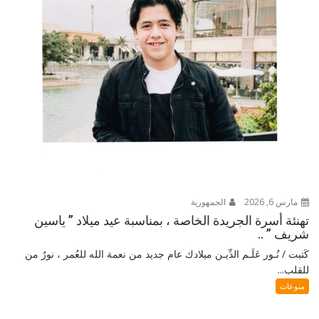
مارس 6, 2026
الجمهورية
تهنئة أسرة الجريدة الخاصة ، بمناسبة عيد ميلاد ” ياسين
شريف ” ..
كَتبت / نُـور عَلَـم الدِّيـن ميلادك عام جديد من نعمة الله للعُمر ، نورٌ من
للقلب...
منوعات