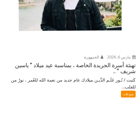
مارس 6, 2026
الجمهورية
تهنئة أسرة الجريدة الخاصة ، بمناسبة عيد ميلاد ” ياسين
شريف ” ..
كَتبت / نُـور عَلَـم الدِّيـن ميلادك عام جديد من نعمة الله للعُمر ، نورٌ من
للقلب...
منوعات