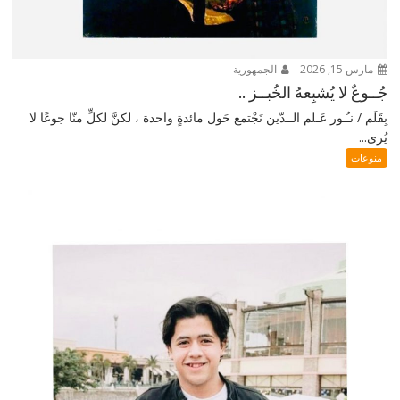
مارس 15, 2026
الجمهورية
جُــوعٌ لا يُشبِعهُ الخُبــز ..
بِقَلَم / نـُـور عَـلم الــدّين نَجْتمع حَول مائدةٍ واحدة ، لكنَّ لكلٍّ منّا جوعًا لا
يُرى...
منوعات