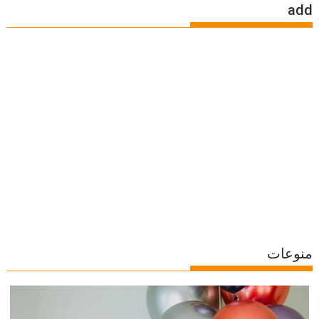
add
منوعات