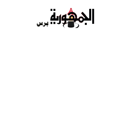
Ski
t
conten