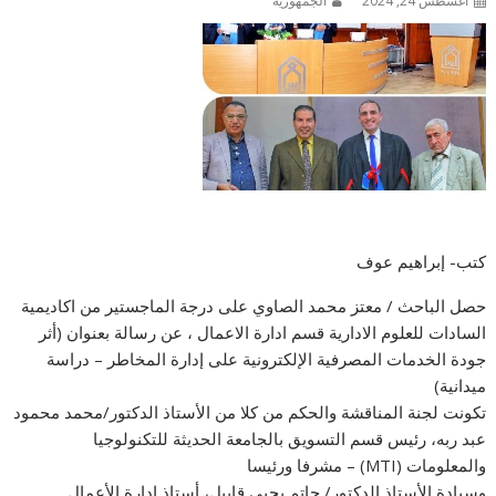
أغسطس 24, 2024
الجمهورية
كتب- إبراهيم عوف
حصل الباحث / معتز محمد الصاوي على درجة الماجستير من اكاديمية
السادات للعلوم الادارية قسم ادارة الاعمال ، عن رسالة بعنوان (أثر
جودة الخدمات المصرفية الإلكترونية على إدارة المخاطر – دراسة
ميدانية)
تكونت لجنة المناقشة والحكم من كلا من الأستاذ الدكتور/محمد محمود
عبد ربه، رئيس قسم التسويق بالجامعة الحديثة للتكنولوجيا
والمعلومات (MTI) – مشرفا ورئيسا
وسيادة الأستاذ الدكتور/ حاتم يحيى قابيل، أستاذ إدارة الأعمال