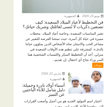
يونيو 23, 2026
الجمهورية
فن التخطيط لأعياد الميلاد السعيدة: كيف
تصنعين ذكريات لا تُنسى لعائلتكِ وشريك حياتكِ؟
تعتبر المناسبات السعيدة، وخاصة أعياد الميلاد، محطات
مميزة في حياة كل أسرة، حيث تمنحنا الفرصة للتعبير عن
مشاعر الحب والامتنان تجاه الأشخاص الذين يملؤون حياتنا
بالدفء. كمشرفة على تنظيم هذه الأوقات السعيدة في
منزلي، أجد أن التخطيط المبكر واللمسات الشخصية هما
السر وراء نجاح أي احتفال. إن تقديم...
منوعات
مارس 22, 2026
الجمهورية
أسماء أولاد نادرة وجميلة:
دليل شامل للآباء الباحثين
عن التميز
اختيار اسم المولود الجديد هو من أجمل وأصعب القرارات
التي يواجهها الآباء. الاسم ليس مجرد...