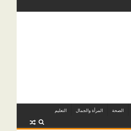
 وأبرز المشروعات
دينا أبو ضيف تتألق في مهرجان الصخرة الدولي 
الصحة
المرأة والجمال
التعليم