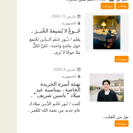
مقالات
منوعات
مارس 15, 2026
الجمهورية
جُــوعٌ لا يُشبِعهُ الخُبــز ..
بِقَلَم / نـُـور عَـلم الــدّين نَجْتمع
حَول مائدةٍ واحدة ، لكنَّ لكلٍّ
منّا جوعًا لا يُرى...
منوعات
مارس 6, 2026
الجمهورية
تهنئة أسرة الجريدة
الخاصة ، بمناسبة عيد
ميلاد ” ياسين شريف ” ..
كَتبت / نُـور عَلَـم الدِّيـن ميلادك
عام جديد من نعمة الله للعُمر ،
نورٌ من للقلب...
منوعات