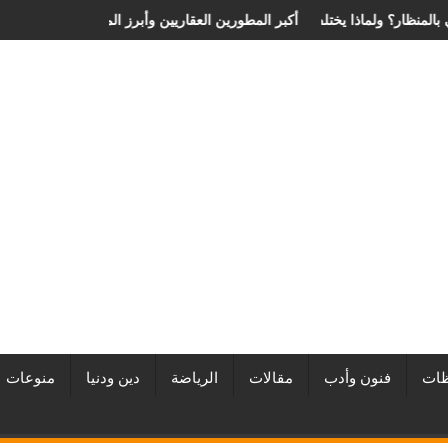
لانزلاق الغضروفي بالمنظار؟ ولماذا يختلف من مريض لآخر؟
أفضل شركات التطوير العقاري في مصر من URE | أكبر المطورين العقاريين
ات
فنون وأدب
مقالات
الرياضة
دين ودنيا
منوعات