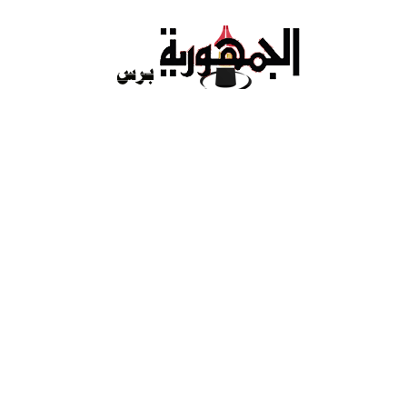
Ski
t
conten