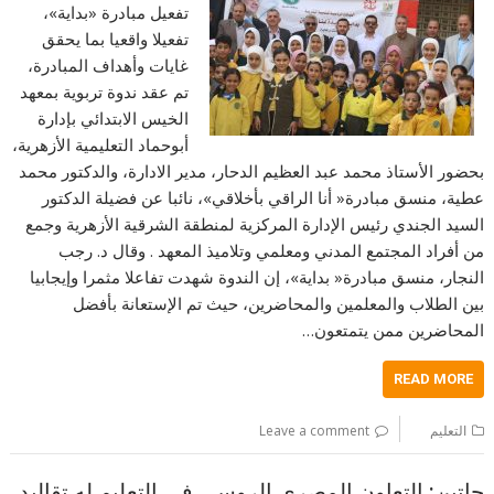
تفعيل مبادرة «بداية»،
تفعيلا واقعيا بما يحقق
غايات وأهداف المبادرة،
تم عقد ندوة تربوية بمعهد
الخيس الابتدائي بإدارة
أبوحماد التعليمية الأزهرية،
بحضور الأستاذ محمد عبد العظيم الدحار، مدير الادارة، والدكتور محمد
عطية، منسق مبادرة« أنا الراقي بأخلاقي»، نائبا عن فضيلة الدكتور
السيد الجندي رئيس الإدارة المركزية لمنطقة الشرقية الأزهرية وجمع
من أفراد المجتمع المدني ومعلمي وتلاميذ المعهد . وقال د. رجب
النجار، منسق مبادرة« بداية»، إن الندوة شهدت تفاعلا مثمرا وإيجابيا
بين الطلاب والمعلمين والمحاضرين، حيث تم الإستعانة بأفضل
المحاضرين ممن يتمتعون…
READ MORE
التعليم
Leave a comment
جاتين: التعاون المصري الروسي في التعليم له تقاليد