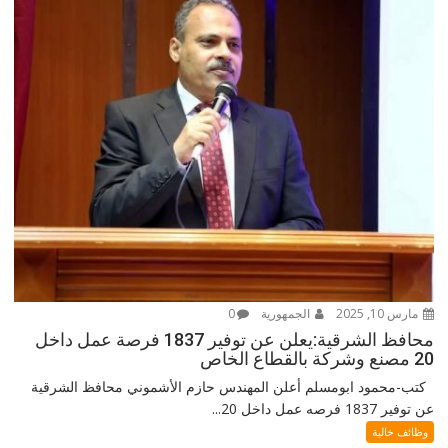
مارس 10, 2025
الجمهورية
0
محافظ الشرقية:يعلن عن توفير 1837 فرصة عمل داخل
20 مصنع وشركة بالقطاع الخاص
كتب-محمود ابومسلم أعلن المهندس حازم الأشموني محافظ الشرقية
عن توفير 1837 فرصه عمل داخل 20...
وظائف خالية