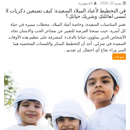
يونيو 23, 2026
الجمهورية
فن التخطيط لأعياد الميلاد السعيدة: كيف تصنعين ذكريات لا
تُنسى لعائلتكِ وشريك حياتكِ؟
تعتبر المناسبات السعيدة، وخاصة أعياد الميلاد، محطات مميزة في حياة
كل أسرة، حيث تمنحنا الفرصة للتعبير عن مشاعر الحب والامتنان تجاه
الأشخاص الذين يملؤون حياتنا بالدفء. كمشرفة على تنظيم هذه الأوقات
السعيدة في منزلي، أجد أن التخطيط المبكر واللمسات الشخصية هما
السر وراء نجاح أي احتفال. إن تقديم...
منوعات