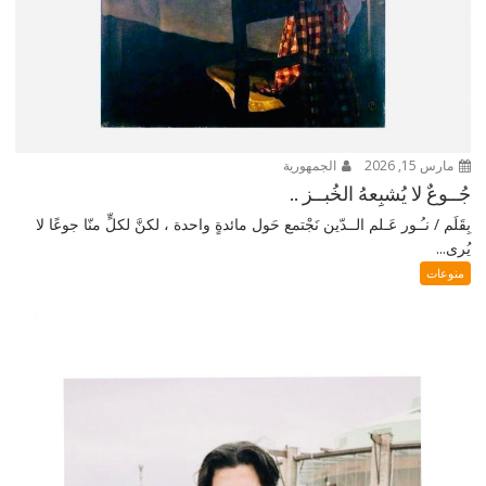
مارس 15, 2026
الجمهورية
جُــوعٌ لا يُشبِعهُ الخُبــز ..
بِقَلَم / نـُـور عَـلم الــدّين نَجْتمع حَول مائدةٍ واحدة ، لكنَّ لكلٍّ منّا جوعًا لا
يُرى...
منوعات