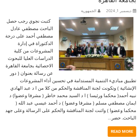
ديسمبر 1, 2024
الجمهورية
كتبت نجوي رجب حصل
الباحث مصطفي عادل
مصطفي أحمد على درجة
الدكتوراة في إدارة
المشروعات من كلية
الدراسات العليا للبحوث
الاحصائية بجامعة القاهرة
عن رسالة بعنوان ( دور
تطبيق مباديء التنمية المستدامة في تحسين أداء المشروعات
الإنشائية ) وتكونت لجنة المناقشة والحكم من كلا من ا د عبد الهادي
نبيه أحمد( محكما ورئيسا ) ا د السيد محمد خاطر ( مشرفا وعضوا) د
ايمان مصطفي مسلم ( مشرفا وعضوا ) د أحمد عيسي عبد الله (
محكما وعضوا ) واثنت لجنة المناقشة والحكم على الرسالة وعلى جهد
الباحث. حضر…
READ MORE