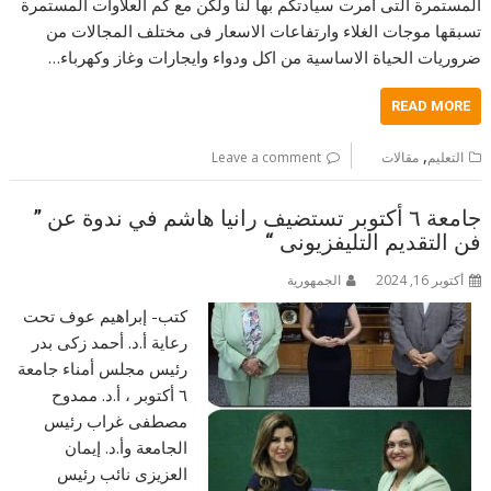
المستمرة التى امرت سيادتكم بها لنا ولكن مع كم العلاوات المستمرة
تسبقها موجات الغلاء وارتفاعات الاسعار فى مختلف المجالات من
ضروريات الحياة الاساسية من اكل ودواء وايجارات وغاز وكهرباء…
READ MORE
,
التعليم
مقالات
Leave a comment
جامعة ٦ أكتوبر تستضيف رانيا هاشم في ندوة عن ”
فن التقديم التليفزيونى “
أكتوبر 16, 2024
الجمهورية
كتب- إبراهيم عوف تحت
رعاية أ.د. أحمد زكى بدر
رئيس مجلس أمناء جامعة
٦ أكتوبر ، أ.د. ممدوح
مصطفى غراب رئيس
الجامعة وأ.د. إيمان
العزيزى نائب رئيس