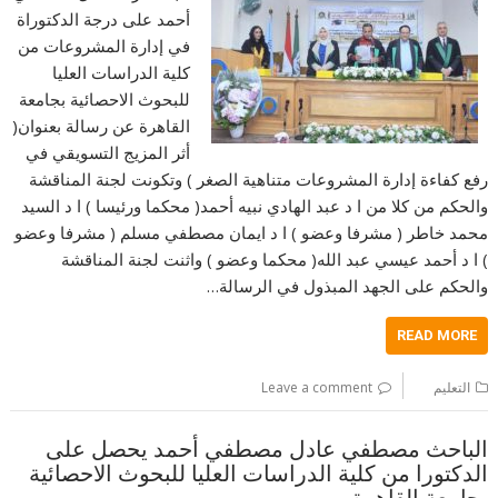
أحمد على درجة الدكتوراة
في إدارة المشروعات من
كلية الدراسات العليا
للبحوث الاحصائية بجامعة
القاهرة عن رسالة بعنوان(
أثر المزيج التسويقي في
رفع كفاءة إدارة المشروعات متناهية الصغر ) وتكونت لجنة المناقشة
والحكم من كلا من ا د عبد الهادي نبيه أحمد( محكما ورئيسا ) ا د السيد
محمد خاطر ( مشرفا وعضو ) ا د ايمان مصطفي مسلم ( مشرفا وعضو
) ا د أحمد عيسي عبد الله( محكما وعضو ) واثنت لجنة المناقشة
والحكم على الجهد المبذول في الرسالة…
READ MORE
التعليم
Leave a comment
الباحث مصطفي عادل مصطفي أحمد يحصل على
الدكتورا من كلية الدراسات العليا للبحوث الاحصائية
بجامعة القاهرة