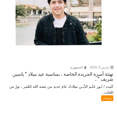
مارس 6, 2026
الجمهورية
تهنئة أسرة الجريدة الخاصة ، بمناسبة عيد ميلاد ” ياسين
شريف ” ..
كَتبت / نُـور عَلَـم الدِّيـن ميلادك عام جديد من نعمة الله للعُمر ، نورٌ من
للقلب...
منوعات