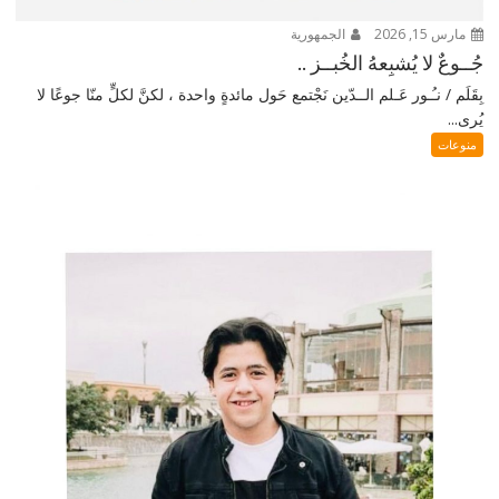
مارس 15, 2026
الجمهورية
جُــوعٌ لا يُشبِعهُ الخُبــز ..
بِقَلَم / نـُـور عَـلم الــدّين نَجْتمع حَول مائدةٍ واحدة ، لكنَّ لكلٍّ منّا جوعًا لا
يُرى...
منوعات