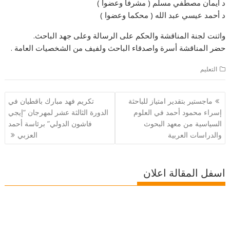
د ايمان مصطفي مسلم ( مشرفا وعضوا )
د أحمد عيسي عبد الله ( محكما وعضوا )
واثنت لجنة المناقشة والحكم على الرسالة وعلى جهد الباحث.
حضر المناقشة أسرة واصدقاء الباحث ولفيف من الشخصيات العامة .
التعليم
تصفّح
ماجستير بتقدير امتياز للباحثة
تكريم فهد مبارك باقطيان في
المقالات
إسراء محمود أحمد في العلوم
الدورة الثالثة عشر لمهرجان “إيجي
السياسية من معهد البحوث
فاشون الدولي” برئاسة أحمد
والدراسات العربية
العزبي
اسفل المقالة اعلان