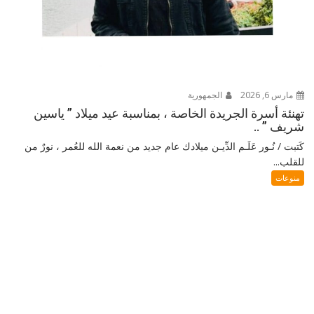
مارس 6, 2026
الجمهورية
تهنئة أسرة الجريدة الخاصة ، بمناسبة عيد ميلاد ” ياسين
شريف ” ..
كَتبت / نُـور عَلَـم الدِّيـن ميلادك عام جديد من نعمة الله للعُمر ، نورٌ من
للقلب...
منوعات