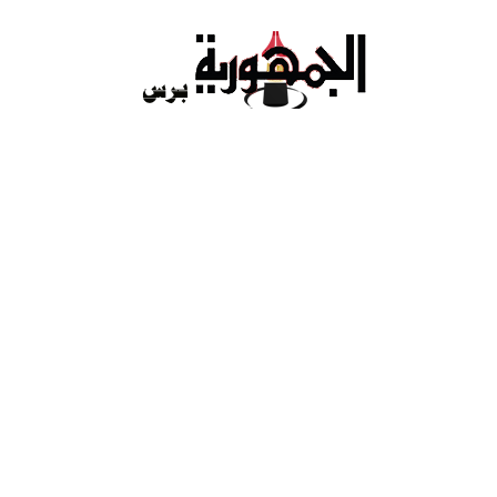
Ski
t
conten