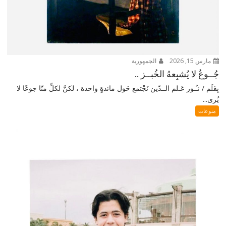
مارس 15, 2026
الجمهورية
جُــوعٌ لا يُشبِعهُ الخُبــز ..
بِقَلَم / نـُـور عَـلم الــدّين نَجْتمع حَول مائدةٍ واحدة ، لكنَّ لكلٍّ منّا جوعًا لا
يُرى...
منوعات