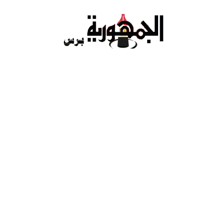
Ski
t
conten