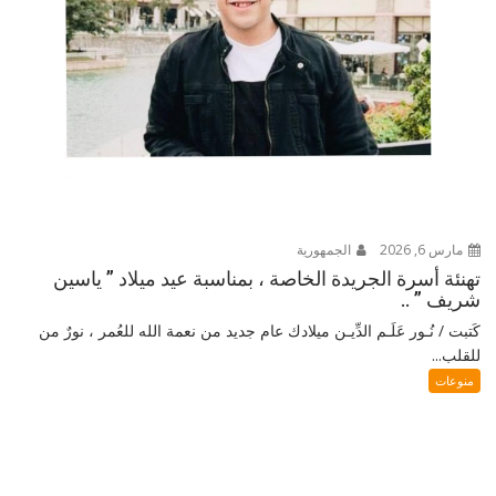
مارس 6, 2026
الجمهورية
تهنئة أسرة الجريدة الخاصة ، بمناسبة عيد ميلاد ” ياسين
شريف ” ..
كَتبت / نُـور عَلَـم الدِّيـن ميلادك عام جديد من نعمة الله للعُمر ، نورٌ من
للقلب...
منوعات