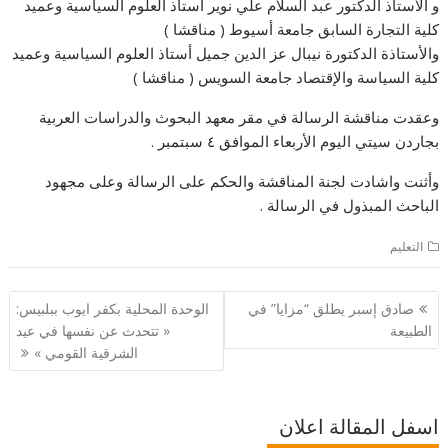
و الأستاذ الدكتور عبد السلام علي نوير أستاذ العلوم السياسية وعميد
كلية التجارة السابق جامعة أسيوط ( مناقشا )
والأستاذة الدكتورة نيبال عز الدين جميل أستاذ العلوم السياسية وعميد
كلية السياسة والإقتصاد جامعة السويس ( مناقشا )
وعقدت مناقشة الرسالة في مقر معهد البحوث والدراسات العربية
بجاردن سيتي اليوم الأربعاء الموافق ٤ سبتمبر .
وأثنت واشادت لجنة المناقشة والحكم على الرسالة وعلى مجهود
الباحث المبذول في الرسالة .
التعليم
تصفّح
صادق إسبر يطلق “مزايا” في
الوحدة المحلية بكفر ايوب ببلبيس:
المقالات
الطبيعة
« تتحدث عن نفسها في عيد
الشرقية القومي »
اسفل المقالة اعلان