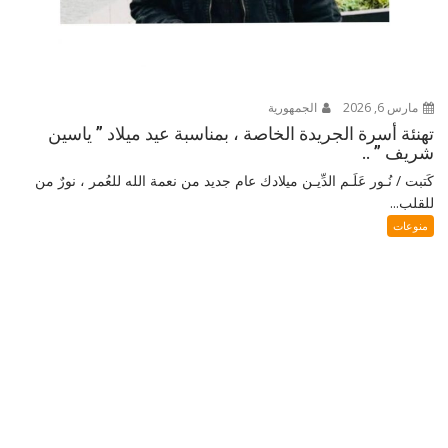
مارس 6, 2026
الجمهورية
تهنئة أسرة الجريدة الخاصة ، بمناسبة عيد ميلاد ” ياسين
شريف ” ..
كَتبت / نُـور عَلَـم الدِّيـن ميلادك عام جديد من نعمة الله للعُمر ، نورٌ من
للقلب...
منوعات