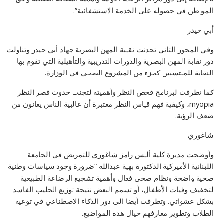
المواطن في حصوله على الخدمة الاستشفائية”.
أبي حيدر
وفي المحور الثاني تحدثت نقيبة المهن البصرية جهاد أبي حيدر وتناولت
دور نقابة المهن البصرية والدورات التدريبية والتأهيلية التي تقوم بها
النقابة للمنتسبين كجزء من المشروع الصحي في الوزارة.
كما تطرقت لبرنامج فحص النظر وأهميته لتجنب حدوث قصر النظر
myopia، وكيفية فهم قياس النظر معتبرة أن غالبية الناس يعانون من
ضعف الرؤية.
شاغوري
وأوضحت مديرة كلية أليس رامز شاغوري للتمريض في الجامعة
اللبنانية الأميركية الدكتورة بهية عبدالله “ضرورة وجود سياسات وطنية
صحية واضحة ونظام صحي فعال وأهمية تشجيع الرضاعة الطبيعية
لتخفيف وفيات الأطفال، أو تسمم البعض نتيجة توزيع الحليب الفاسد
بشكل عشوائي. وتطرقت أيضا الى دور الذكاء الاصطناعي في توعية
الطلاب وتطوير معارفهم حيال هده المواضيع.