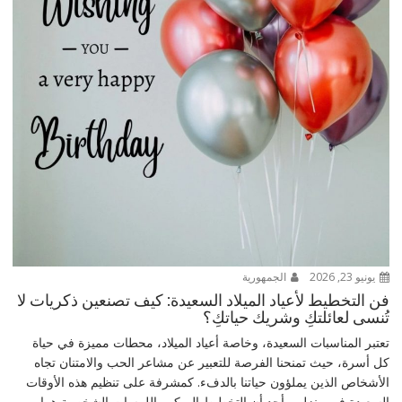
يونيو 23, 2026
الجمهورية
فن التخطيط لأعياد الميلاد السعيدة: كيف تصنعين ذكريات لا
تُنسى لعائلتكِ وشريك حياتكِ؟
تعتبر المناسبات السعيدة، وخاصة أعياد الميلاد، محطات مميزة في حياة
كل أسرة، حيث تمنحنا الفرصة للتعبير عن مشاعر الحب والامتنان تجاه
الأشخاص الذين يملؤون حياتنا بالدفء. كمشرفة على تنظيم هذه الأوقات
السعيدة في منزلي، أجد أن التخطيط المبكر واللمسات الشخصية هما