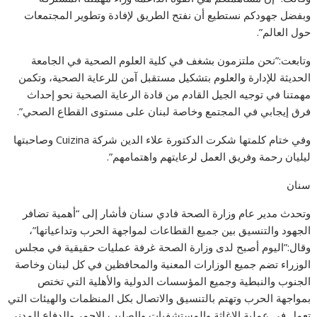
وبفضل جهودكم نستطيع أن نفتح الطريق لإفادة وتطوير المجتمعات
حول العالم”.
وتابعت:”نحن ملتزمون بشغف في كلية العلوم الصحية في الجامعة
الحديثة للإدارة والعلوم بتشكيل مستقبل آمن للرعاية الصحية، وتكمن
مهمتنا في توجيه الجيل القادم من قادة الرعاية الصحية نحو إحداث
فرق إيجابي في المجتمع وخاصة لبنان على مستوى القطاع الصحي”.
وفي ختام كلمتها شكرت الدكتورة علاء الدين شركة Cuizina وصاحبتها
ليليان رحمة وفريق العمل لرعايتهم واهتمامهم”.
سنان
وتحدث مدير عام وزارة الصحة فادي سنان فأشار إلى “أهمية تضافر
الجهود والتنسيق بين جميع القطاعات لمواجهة الحرب وتداعياتها”،
وقال:”اليوم أصبح لدى وزارة الصحة غرفة عمليات حقيقية في مجلس
الوزراء تضم جميع الوزارات المعنية والمحافظين في كل لبنان وخاصة
الجنوب والنبطية وجميع المؤسسات الدولية والأهلية التي تختص
بمواجهة الحرب وتهتم بالتنسيق والاتصال بكل المنظمات والهيئات التي
تعمل في عملية الاغاثة والمستشفيات والصليب الاحمر والدفاع المدني