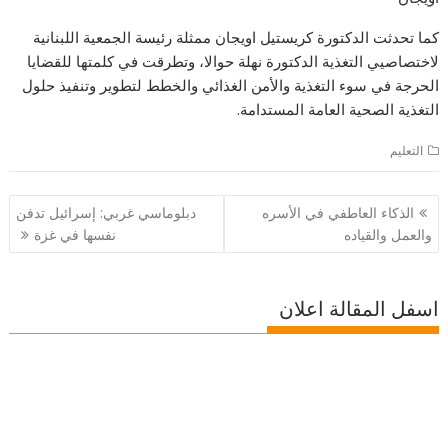
كما تحدثت الدكتورة كريستيل اويجان ممثلة رئيسة الجمعية اللبنانية
لاختصاصيي التغذية الدكتورة نهلة حوالا، وتطرقت في كلمتها للقضايا
الحرجة في سوء التغذية والأمن الغذائي والخطط لتطوير وتنفيذ حلول
التغذية الصحية العامة المستدامة.
التعليم
تصفّح
الذكاء العاطفي في الأسره
دبلوماسي غربي: إسرائيل تدفن
المقالات
والعمل والقياده
نفسها في غزة
اسفل المقالة اعلان