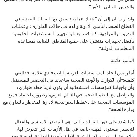
والجيش اللبناني والأمن”.
وأشار سنان إلى أن ” هناك عملية تنسيق مع النقابات المعنية في
القطاع الصحي لتأمين الأدوية والدم في حالات الطوارىء وعمليات
التدريب والمواجهة، كما قمنا بعملية تجهيز المستشفيات الحكومية
بأفضل تجهيزات منتشرة على جميع المناطق اللبنانية بمساعدة
المنظمات الدولية”.
النائب علامة
أما رئيس اتحاد المستشفيات العربية النائب فادي علامة، فقالفي
كلمته:”أن الكوارث والأوبئة الصحية ساعدتنا في التحضير للمستقبل
وأن واجباتنا كمؤسسات استشفائية أن يكون لدينا خطة طوارىء
والتواصل مع النظم الصحية في العالم العربي، وضرورة اعتماد جميع
المؤسسات الصحية على خطط استراتيجية لادارة المخاطر بالتعاون مع
وزارة الصحة”.
كما شدد على دور النقابات، التي “هي المصدر الاساسي والفعال
لتحصين مستوى المهنة خاصة في ظل الأزمات التي نتعرض لها،
بالإضافة إلى دور مراكز الرعاية الأولية وأهمية البطاقة الصحية وحق