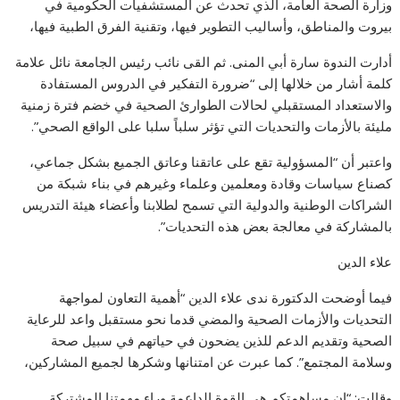
وزارة الصحة العامة، الذي تحدث عن المستشفيات الحكومية في
بيروت والمناطق، وأساليب التطوير فيها، وتقنية الفرق الطبية فيها،
أدارت الندوة سارة أبي المنى. ثم القى نائب رئيس الجامعة نائل علامة
كلمة أشار من خلالها إلى “ضرورة التفكير في الدروس المستفادة
والاستعداد المستقبلي لحالات الطوارئ الصحية في خضم فترة زمنية
مليئة بالأزمات والتحديات التي تؤثر سلباً سلبا على الواقع الصحي”.
واعتبر أن “المسؤولية تقع على عاتقنا وعاتق الجميع بشكل جماعي،
كصناع سياسات وقادة ومعلمين وعلماء وغيرهم في بناء شبكة من
الشراكات الوطنية والدولية التي تسمح لطلابنا وأعضاء هيئة التدريس
بالمشاركة في معالجة بعض هذه التحديات”.
علاء الدين
فيما أوضحت الدكتورة ندى علاء الدين “أهمية التعاون لمواجهة
التحديات والأزمات الصحية والمضي قدما نحو مستقبل واعد للرعاية
الصحية وتقديم الدعم للذين يضحون في حياتهم في سبيل صحة
وسلامة المجتمع”. كما عبرت عن امتنانها وشكرها لجميع المشاركين،
وقالت: “إن مساهمتكم هي القوة الداعمة وراء مهمتنا المشتركة