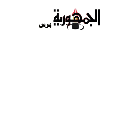
Ski
t
conten