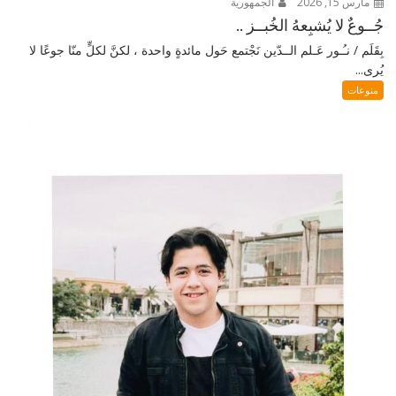
مارس 15, 2026
الجمهورية
جُــوعٌ لا يُشبِعهُ الخُبــز ..
بِقَلَم / نـُـور عَـلم الــدّين نَجْتمع حَول مائدةٍ واحدة ، لكنَّ لكلٍّ منّا جوعًا لا
يُرى...
منوعات