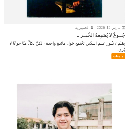
مارس 15, 2026
الجمهورية
جُــوعٌ لا يُشبِعهُ الخُبــز ..
بِقَلَم / نـُـور عَـلم الــدّين نَجْتمع حَول مائدةٍ واحدة ، لكنَّ لكلٍّ منّا جوعًا لا
يُرى...
منوعات