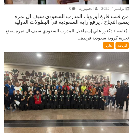
نوفمبر 4, 2025
الجمهورية
0
من قلب قارة أوروبا ، المدرب السعودي سيف ال نمره
يصنع النجاح ، يرفع راية السعودية في البطولات الدولية
‎ مُتابعة / دكتور علي إسماعيل ‎المدرب السعودي سيف ال نمره يصنع
تجربة كروية سعودية فريدة...
الرياضة
تقارير