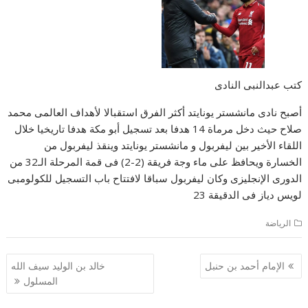
كتب عبدالنبى النادى
أصبح نادى مانشستر يونايتد أكثر الفرق استقبالا لأهداف العالمى محمد
صلاح حيث دخل مرماة 14 هدفا بعد تسجيل أبو مكة هدفا تاريخيا خلال
اللقاء الأخير بين ليفربول و مانشستر يونايتد وينقذ ليفربول من
الخسارة ويحافظ على ماء وجة فريقة (2-2) فى قمة المرحلة الـ32 من
الدورى الإنجليزى وكان ليفربول سباقا لافتتاح باب التسجيل للكولومبى
لويس دياز فى الدقيقة 23
الرياضة
تصفّح
الإمام أحمد بن حنبل
خالد بن الوليد سيف الله
المقالات
المسلول