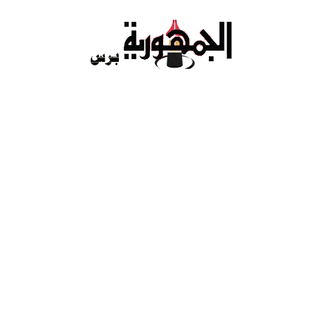
Ski
t
conten