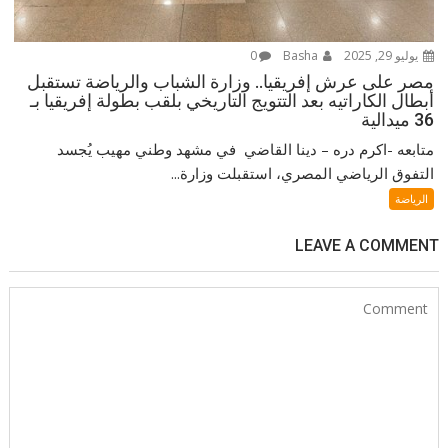
يوليو 29, 2025
Basha
0
مصر على عرش إفريقيا.. وزارة الشباب والرياضة تستقبل
أبطال الكاراتيه بعد التتويج التاريخي بلقب بطولة إفريقيا بـ
36 ميدالية
متابعه -اكرم دره – دينا القاضي في مشهد وطني مهيب يُجسد
التفوق الرياضي المصري، استقبلت وزارة...
الرياضة
LEAVE A COMMENT