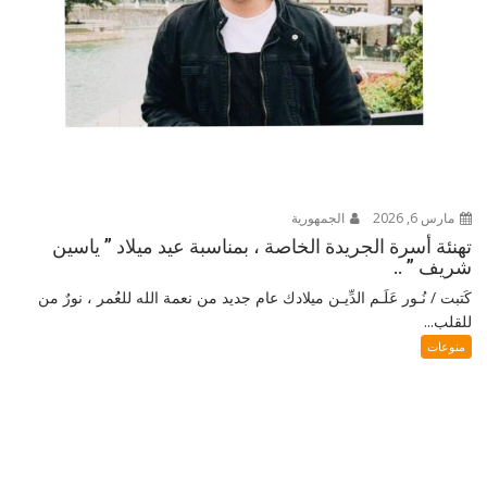
مارس 6, 2026
الجمهورية
تهنئة أسرة الجريدة الخاصة ، بمناسبة عيد ميلاد ” ياسين
شريف ” ..
كَتبت / نُـور عَلَـم الدِّيـن ميلادك عام جديد من نعمة الله للعُمر ، نورٌ من
للقلب...
منوعات