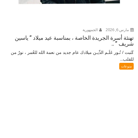
مارس 6, 2026
الجمهورية
تهنئة أسرة الجريدة الخاصة ، بمناسبة عيد ميلاد ” ياسين
شريف ” ..
كَتبت / نُـور عَلَـم الدِّيـن ميلادك عام جديد من نعمة الله للعُمر ، نورٌ من
للقلب...
منوعات