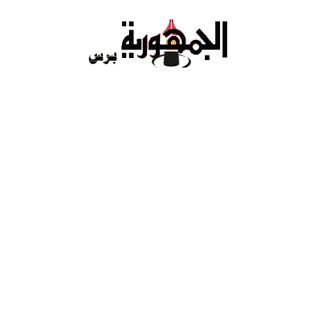
Ski
t
conten