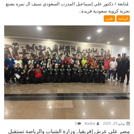
‎ مُتابعة / دكتور علي إسماعيل ‎المدرب السعودي سيف ال نمره يصنع
تجربة كروية سعودية فريدة...
الرياضة
تقارير
يوليو 29, 2025
Basha
0
مصر على عرش إفريقيا.. وزارة الشباب والرياضة تستقبل