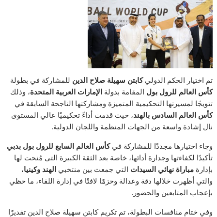
تم اختيار الحكم الدولي
كابتن سهيلة صلاح الدين
للمشاركة في بطولة
كأس العالم للرول بول
المقامة بدولة
الإمارات العربية المتحدة
، وذلك
تتويجًا لمسيرتها التحكيمية المتميزة ومشاركتها الناجحة السابقة في
كأس العالم السادس بالهند
، حيث قدمت أداءً تحكيميًا عالي المستوى
نال إشادة واسعة من الجهات المنظمة واللجان الدولية.
وجاء اختيارها مجددًا للمشاركة في
كأس العالم السابع للرول بول بدبي
تأكيدًا لكفاءتها وجدارة أدائها، خاصة بعد الثقة الكبيرة التي مُنحت لها
بإدارة
مباراة نهائي السيدات
التي جمعت بين منتخبي
الهند وكينيا
،
والتي أظهرت خلالها دقة وعدالة وحزمًا لافتًا في إدارة اللقاء، ما حظي
بإعجاب المتابعين والحضور.
وفي ختام منافسات البطولة، تم تكريم كابتن سهيلة صلاح الدين تقديرًا