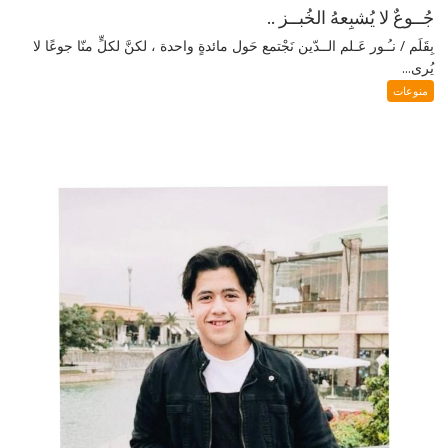
جُــوعٌ لا يُشبِعهُ الخُبــز ..
بِقَلَم / نـُـور عَـلم الــدّين نَجْتمع حَول مائدةٍ واحدة ، لكنَّ لكلٍّ منّا جوعًا لا
يُرى...
منوعات