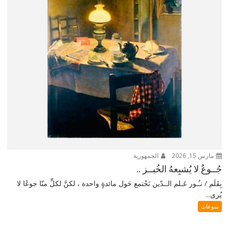
مارس 15, 2026
الجمهورية
جُــوعٌ لا يُشبِعهُ الخُبــز ..
بِقَلَم / نـُـور عَـلم الــدّين نَجْتمع حَول مائدةٍ واحدة ، لكنَّ لكلٍّ منّا جوعًا لا
يُرى...
منوعات