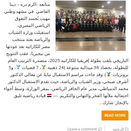
متابعه -اكرم دره – دينا
القاضي في مشهد وطني
مهيب يُجسد التفوق
الرياضي المصري،
استقبلت وزارة الشباب
والرياضة بعثة منتخب
مصر للكاراتيه بعد عودتها
من نيجيريا، عقب التتويج
التاريخي بلقب بطولة إفريقيا للكاراتيه 2025، متصدرة الترتيب العام
للبطولة، بحصاد 36 ميدالية متنوعة (24 ذهبية
، 7 فضيات
، و5
برونزيات
). وقد جاءت مراسم الاستقبال نيابةً عن معالي الدكتور
أشرف صبحي، وزير الشباب والرياضة، حيث تقدم الاستقبال الدكتور
محمد الدمياطي، مدير عام الحافز الرياضي، بمقر الوزارة، وسط أجواء
احتفالية ملأتها الفخر والتهاني والتكريم. —
قيادة رياضية تليق
بالإنجاز: شارك…
READ MORE
الرياضة
Leave a comment