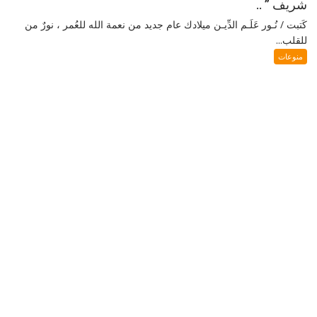
شريف ” ..
كَتبت / نُـور عَلَـم الدِّيـن ميلادك عام جديد من نعمة الله للعُمر ، نورٌ من
للقلب...
منوعات