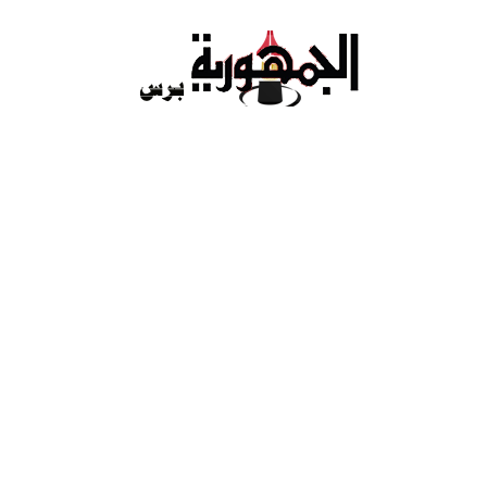
Ski
t
conten