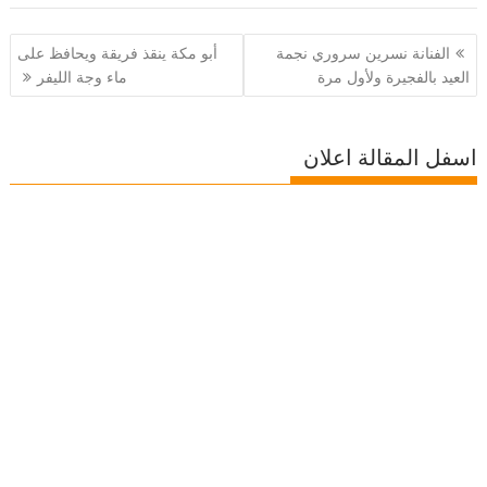
تصفّح
الفنانة نسرين سروري نجمة
أبو مكة ينقذ فريقة ويحافظ على
المقالات
العيد بالفجيرة ولأول مرة
ماء وجة الليفر
اسفل المقالة اعلان