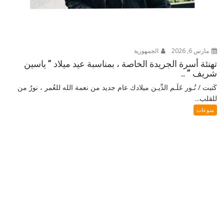
مارس 6, 2026
الجمهورية
تهنئة أسرة الجريدة الخاصة ، بمناسبة عيد ميلاد ” ياسين
شريف ” ..
كَتبت / نُـور عَلَـم الدِّيـن ميلادك عام جديد من نعمة الله للعُمر ، نورٌ من
للقلب...
منوعات