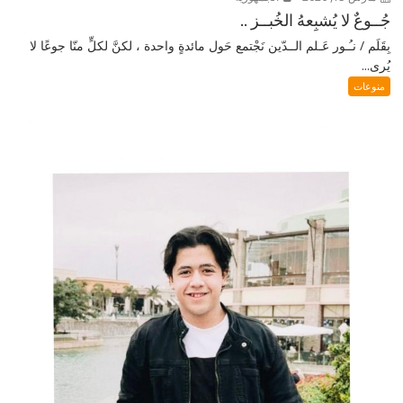
جُــوعٌ لا يُشبِعهُ الخُبــز ..
بِقَلَم / نـُـور عَـلم الــدّين نَجْتمع حَول مائدةٍ واحدة ، لكنَّ لكلٍّ منّا جوعًا لا
يُرى...
منوعات