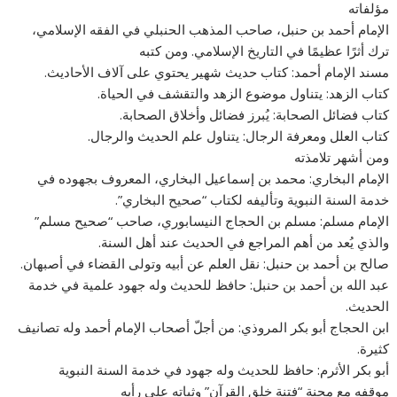
مؤلفاته
الإمام أحمد بن حنبل، صاحب المذهب الحنبلي في الفقه الإسلامي،
ترك أثرًا عظيمًا في التاريخ الإسلامي. ومن كتبه
مسند الإمام أحمد: كتاب حديث شهير يحتوي على آلاف الأحاديث.
كتاب الزهد: يتناول موضوع الزهد والتقشف في الحياة.
كتاب فضائل الصحابة: يُبرز فضائل وأخلاق الصحابة.
كتاب العلل ومعرفة الرجال: يتناول علم الحديث والرجال.
ومن أشهر تلامذته
الإمام البخاري: محمد بن إسماعيل البخاري، المعروف بجهوده في
خدمة السنة النبوية وتأليفه لكتاب “صحيح البخاري”.
الإمام مسلم: مسلم بن الحجاج النيسابوري، صاحب “صحيح مسلم”
والذي يُعد من أهم المراجع في الحديث عند أهل السنة.
صالح بن أحمد بن حنبل: نقل العلم عن أبيه وتولى القضاء في أصبهان.
عبد الله بن أحمد بن حنبل: حافظ للحديث وله جهود علمية في خدمة
الحديث.
ابن الحجاج أبو بكر المروذي: من أجلّ أصحاب الإمام أحمد وله تصانيف
كثيرة.
أبو بكر الأثرم: حافظ للحديث وله جهود في خدمة السنة النبوية
موقفه مع محنة “فتنة خلق القرآن” وثباته علي رأيه