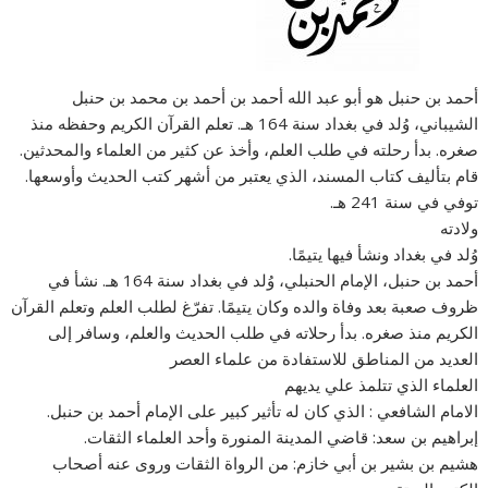
أحمد بن حنبل هو أبو عبد الله أحمد بن أحمد بن محمد بن حنبل
الشيباني، وُلد في بغداد سنة 164 هـ. تعلم القرآن الكريم وحفظه منذ
صغره. بدأ رحلته في طلب العلم، وأخذ عن كثير من العلماء والمحدثين.
قام بتأليف كتاب المسند، الذي يعتبر من أشهر كتب الحديث وأوسعها.
توفي في سنة 241 هـ.
ولادته
وُلد في بغداد ونشأ فيها يتيمًا.
أحمد بن حنبل، الإمام الحنبلي، وُلد في بغداد سنة 164 هـ. نشأ في
ظروف صعبة بعد وفاة والده وكان يتيمًا. تفرّغ لطلب العلم وتعلم القرآن
الكريم منذ صغره. بدأ رحلاته في طلب الحديث والعلم، وسافر إلى
العديد من المناطق للاستفادة من علماء العصر
العلماء الذي تتلمذ علي يديهم
الامام الشافعي : الذي كان له تأثير كبير على الإمام أحمد بن حنبل.
إبراهيم بن سعد: قاضي المدينة المنورة وأحد العلماء الثقات.
هشيم بن بشير بن أبي خازم: من الرواة الثقات وروى عنه أصحاب