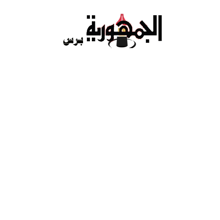
Ski
t
conten