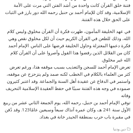
فتنة خلق القرآن كانت واحدة من أشد الفتن التي مرت على الأمة
الإسلامية، وقد كان للإمام أحمد بن حنبل رحمه الله دور بارز في الثبات
على الحق خلال هذه الفتنة.
في عهد الخليفة المأمون، ظهرت فكرة أن القرآن مخلوق وليس كلام
الله، وذلك للطعن في القرآن الكريم حيث أن لكل مخلوق نقص وهي
فكرة دعمها المعتزلة وحاول الخليفة فرضها على الناس. الإمام أحمد
كان من القلائل الذين رفضوا هذا القول وأصروا على أن القرآن كلام
الله غير مخلوق.
تعرض الإمام أحمد للسجن والتعذيب بسبب موقفه هذا، ورغم تعرض
كثر من العلماء بالكلام في الخطب لكنه صمد ولم يتزحزح عن موقفه،
واستمر في الدفاع عن عقيدة أهل السنة والجماعة. وقد اعتبر كثيرون
صموده في وجه هذه الفتنة سببًا في حفظ العقيدة الإسلامية التحريف
وفاته
توفي الإمام أحمد بن حنبل، رحمه الله، يوم الجمعة الثاني عشر من ربيع
الأول سنة 241 هـ، وكان عمره آنذاك سبعاً وسبعين عامًا123. وقد دُفن
في مقبرة باب حرب بمنطقة الحيدر خانة في بغداد.
دين ودنيا