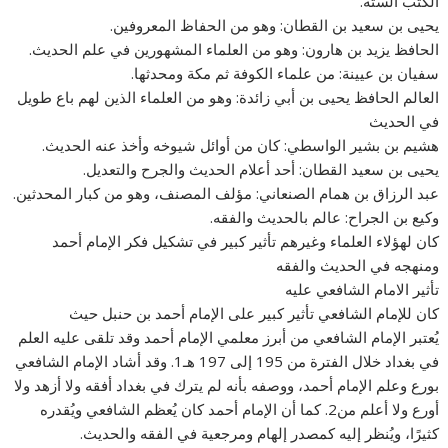
الكتب الستة.
يحيى بن سعيد بن القطان: وهو من الحفاظ المعروفين.
الحافظ يزيد بن هارون: وهو من العلماء المشهورين في علم الحديث.
سفيان بن عيينة: من علماء الكوفة ثم مكة ومحدثها.
العالم الحافظ يحيى بن أبي زائدة: وهو من العلماء الذين لهم باع طويل
في الحديث
هشيم بن بشير الواسطي: كان من أوائل شيوخه وأخذ عنه الحديث.
يحيى بن سعيد القطان: أحد أعلام الحديث والجرح والتعديل.
عبد الرزاق بن همام الصنعاني: مؤلف المصنف، وهو من كبار المحدثين.
وكيع بن الجراح: عالم بالحديث والفقه.
كان لهؤلاء العلماء وغيرهم تأثير كبير في تشكيل فكر الإمام أحمد
ومنهجه في الحديث والفقه
تأثير الامام الشافعي عليه
كان للإمام الشافعي تأثير كبير على الإمام أحمد بن حنبل حيث
يُعتبر الإمام الشافعي من أبرز معلمي الإمام أحمد وقد تلقى عليه العلم
في بغداد خلال الفترة من 195 إلى 197 هـ1. وقد أشاد الإمام الشافعي
بورع وعلم الإمام أحمد، ووصفه بأنه لم يترك في بغداد أفقه ولا أزهد ولا
أورع ولا أعلم من2. كما أن الإمام أحمد كان يُعظم الشافعي ويُقدره
كثيرًا، ويُنظر إليه كمصدر إلهام ومرجعية في الفقه والحديث.