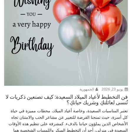
يونيو 23, 2026
الجمهورية
فن التخطيط لأعياد الميلاد السعيدة: كيف تصنعين ذكريات لا
تُنسى لعائلتكِ وشريك حياتكِ؟
تعتبر المناسبات السعيدة، وخاصة أعياد الميلاد، محطات مميزة في حياة
كل أسرة، حيث تمنحنا الفرصة للتعبير عن مشاعر الحب والامتنان تجاه
الأشخاص الذين يملؤون حياتنا بالدفء. كمشرفة على تنظيم هذه الأوقات
السعيدة في منزلي، أجد أن التخطيط المبكر واللمسات الشخصية هما