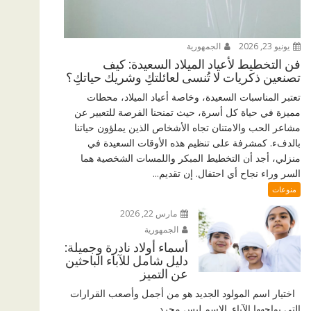
يونيو 23, 2026
الجمهورية
فن التخطيط لأعياد الميلاد السعيدة: كيف
تصنعين ذكريات لا تُنسى لعائلتكِ وشريك حياتكِ؟
تعتبر المناسبات السعيدة، وخاصة أعياد الميلاد، محطات
مميزة في حياة كل أسرة، حيث تمنحنا الفرصة للتعبير عن
مشاعر الحب والامتنان تجاه الأشخاص الذين يملؤون حياتنا
بالدفء. كمشرفة على تنظيم هذه الأوقات السعيدة في
منزلي، أجد أن التخطيط المبكر واللمسات الشخصية هما
السر وراء نجاح أي احتفال. إن تقديم...
منوعات
مارس 22, 2026
الجمهورية
أسماء أولاد نادرة وجميلة:
دليل شامل للآباء الباحثين
عن التميز
اختيار اسم المولود الجديد هو من أجمل وأصعب القرارات
التي يواجهها الآباء. الاسم ليس مجرد...