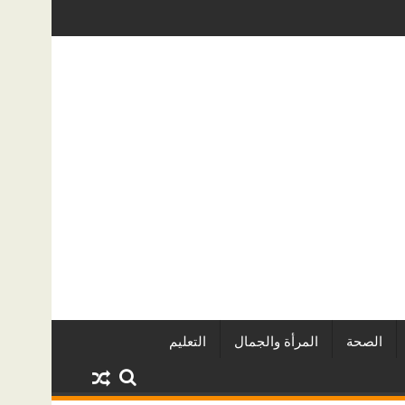
يين وأبرز المشروعات
دينا أبو ضيف تتألق في مهرجان الصخرة الدول
الصحة
المرأة والجمال
التعليم