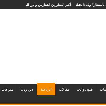
 الانزلاق الغضروفي بالمنظار؟ ولماذا يختلف من مريض لآخر؟
أفضل شركات التطوير العقاري في مصر من URE | أكبر المطورين العقار
ات
فنون وأدب
مقالات
الرياضة
دين ودنيا
منوعات