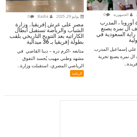
الجمهورية
0
يوليو 29, 2025
Basha
0
أوروبا ، المدرب
مصر على عرش إفريقيا.. وزارة
 ال نمره يصنع
الشباب والرياضة تستقبل أبطال
 راية السعودية في
الكاراتيه بعد التتويج التاريخي بلقب
لية
بطولة إفريقيا بـ 36 ميدالية
‎ مُتابعة / دكتور علي إسماعيل ‎المدرب
متابعه -اكرم دره – دينا القاضي في
ل نمره يصنع تجربة
مشهد وطني مهيب يُجسد التفوق
يدة...
الرياضي المصري، استقبلت وزارة...
الرياضة