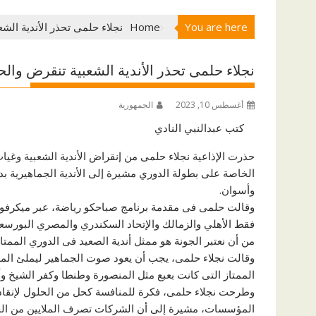
You are here
Home
نجلاء حلمى تحذر الأندية ال
نجلاء حلمى تحذر الأندية الشعبية تنقرض وا
أغسطس 10, 2023
الجمهورية
كتب عبدالنبي النادي
حذرت الإذاعية نجلاء حلمى من إنقراض الأندية الشعبية و
الخاصة على بطولة الدوري مشيرة إلى الأندية الجماهيرية 
وأسوان.
وقالت حلمى فى مقدمة برنامج صباحكو رياضة، عبر ميكرفون
فقط الأهلي والزمالك والإتحاد السكندري والمصري البورسعيد
من أن نعتبر الجونة هو ممثل أندية الصعيد فى الدوري الممتاز
وقالت نجلاء حلمى، يجب أن يعود صوت الجماهير ليملئ المد
الممتاز التى كانت بعبع مثل المنصورة وطنطا وكفر الشيخ وأ
وطرحت نجلاء حلمى، فكرة للمنافسة كحل من الحلول لإنقاذ ال
المؤسسات، مشيرة إلى أن الشركات تصرف الملايين من الجن