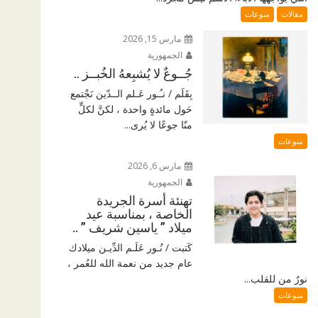
مقالات
منوعات
مارس 15, 2026
الجمهورية
جُــوعٌ لا يُشبِعهُ الخُبــز ..
بِقَلَم / نـُـور عَـلم الــدّين نَجْتمع
حَول مائدةٍ واحدة ، لكنَّ لكلٍّ
منّا جوعًا لا يُرى...
منوعات
مارس 6, 2026
الجمهورية
تهنئة أسرة الجريدة
الخاصة ، بمناسبة عيد
ميلاد ” ياسين شريف ” ..
كَتبت / نُـور عَلَـم الدِّيـن ميلادك
عام جديد من نعمة الله للعُمر ،
نورٌ من للقلب...
منوعات