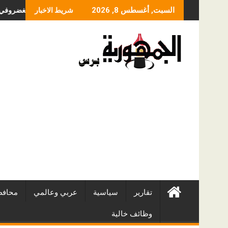
Skip
ما الذي يحدد سعر عملية
السبت, أغسطس 8, 2026
شريط الاخبار
to
content
تقارير
سياسية
عربي وعالمي
محافظ
وظائف خالية