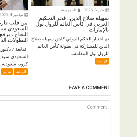
يناير 8, 2026
الجمهورية
نوفمبر 4, 2025
سهيلة صلاح الدين.. فخر التحكيم
من قلب قارة 
العربي في كأس العالم للرول بول
السعودي سيف
بالإمارات
النجاح ، يرفع
تم اختيار الحكم الدولي كابتن سهيلة صلاح
البطولات الدو
الدين للمشاركة في بطولة كأس العالم
للرول بول المقامة...
السعودي سيف ا
الرياضة
كروية سعودية فر
الرياضة
تقارير
LEAVE A COMMENT