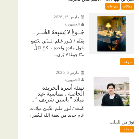
مقالات
منوعات
مارس 15, 2026
الجمهورية
جُــوعٌ لا يُشبِعهُ الخُبــز ..
بِقَلَم / نـُـور عَـلم الــدّين نَجْتمع
حَول مائدةٍ واحدة ، لكنَّ لكلٍّ
منّا جوعًا لا يُرى...
منوعات
مارس 6, 2026
الجمهورية
تهنئة أسرة الجريدة
الخاصة ، بمناسبة عيد
ميلاد ” ياسين شريف ” ..
كَتبت / نُـور عَلَـم الدِّيـن ميلادك
عام جديد من نعمة الله للعُمر ،
نورٌ من للقلب...
منوعات