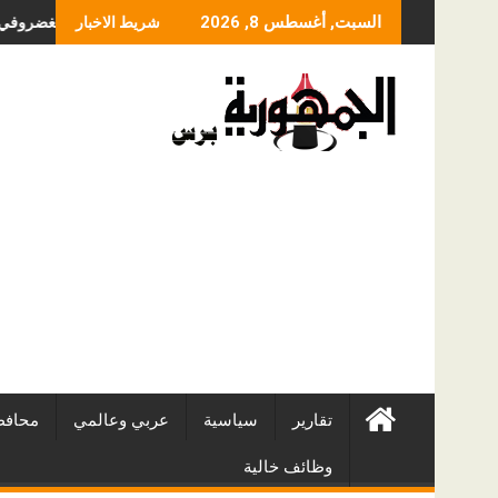
Skip
ما الذي يحدد سعر عملية
السبت, أغسطس 8, 2026
شريط الاخبار
to
content
تقارير
سياسية
عربي وعالمي
محافظ
وظائف خالية