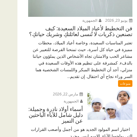
يونيو 23, 2026
الجمهورية
فن التخطيط لأعياد الميلاد السعيدة: كيف
تصنعين ذكريات لا تُنسى لعائلتكِ وشريك حياتكِ؟
تعتبر المناسبات السعيدة، وخاصة أعياد الميلاد، محطات
مميزة في حياة كل أسرة، حيث تمنحنا الفرصة للتعبير عن
مشاعر الحب والامتنان تجاه الأشخاص الذين يملؤون حياتنا
بالدفء. كمشرفة على تنظيم هذه الأوقات السعيدة في
منزلي، أجد أن التخطيط المبكر واللمسات الشخصية هما
السر وراء نجاح أي احتفال. إن تقديم...
منوعات
مارس 22, 2026
الجمهورية
أسماء أولاد نادرة وجميلة:
دليل شامل للآباء الباحثين
عن التميز
اختيار اسم المولود الجديد هو من أجمل وأصعب القرارات
التي يواجهها الآباء. الاسم ليس مجرد...