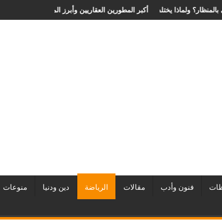
 الانزلاق الغضروفي بالمنظار؟ ولماذا يختلف من مريض لآخر؟
أفضل شركات التطوير العقاري في مصر من URE | أكبر المطورين العقار
ات
فنون وأدب
مقالات
الرياضة
دين ودنيا
منوعات