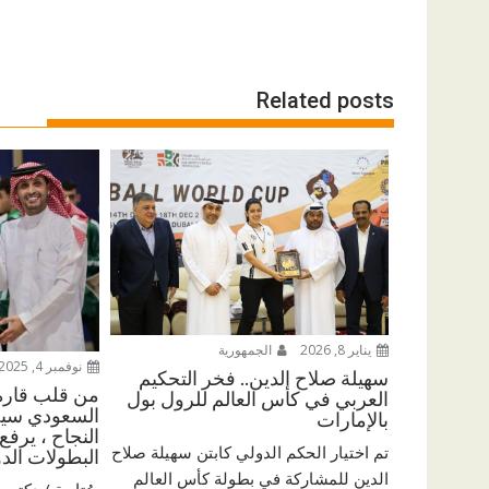
Related posts
يناير 8, 2026
الجمهورية
نوفمبر 4, 2025
سهيلة صلاح الدين.. فخر التحكيم
من قلب قارة 
العربي في كأس العالم للرول بول
السعودي سيف
بالإمارات
النجاح ، يرفع
تم اختيار الحكم الدولي كابتن سهيلة صلاح
البطولات الدو
الدين للمشاركة في بطولة كأس العالم