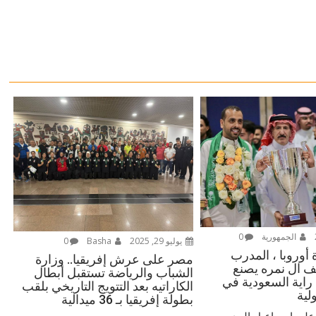
الجمهورية
0
يوليو 29, 2025
Basha
0
أوروبا ، المدرب
مصر على عرش إفريقيا.. وزارة
 ال نمره يصنع
الشباب والرياضة تستقبل أبطال
 راية السعودية في
الكاراتيه بعد التتويج التاريخي بلقب
لية
بطولة إفريقيا بـ 36 ميدالية