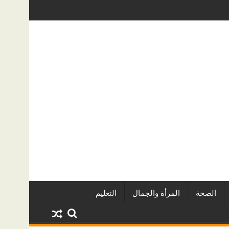
يين وأبرز المشروعات
دينا أبو ضيف تتألق في مهرجان الصخرة الدول
الصحة
المرأة والجمال
التعليم