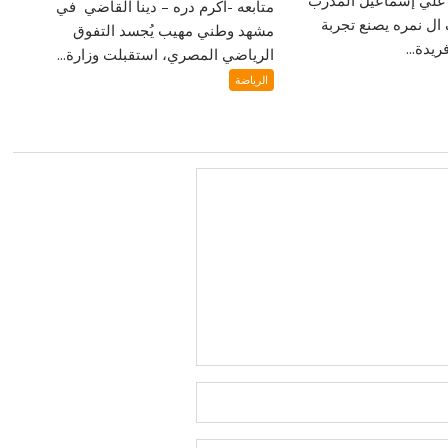
‎ مُتابعة / دكتور علي إسماعيل ‎المدرب
متابعه -اكرم دره – دينا القاضي في
ل نمره يصنع تجربة
مشهد وطني مهيب يُجسد التفوق
يدة...
الرياضي المصري، استقبلت وزارة...
الرياضة