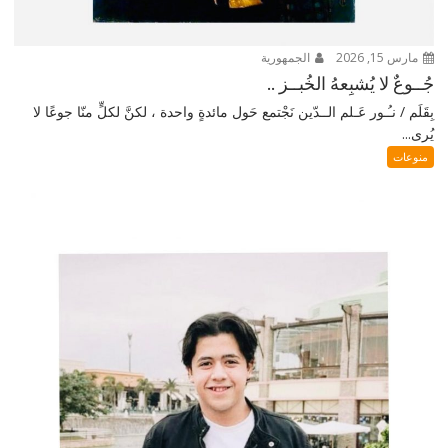
مارس 15, 2026
الجمهورية
جُــوعٌ لا يُشبِعهُ الخُبــز ..
بِقَلَم / نـُـور عَـلم الــدّين نَجْتمع حَول مائدةٍ واحدة ، لكنَّ لكلٍّ منّا جوعًا لا
يُرى...
منوعات