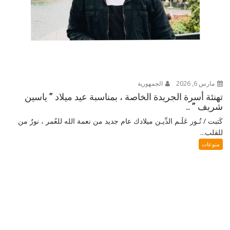
مارس 6, 2026
الجمهورية
تهنئة أسرة الجريدة الخاصة ، بمناسبة عيد ميلاد ” ياسين
شريف ” ..
كَتبت / نُـور عَلَـم الدِّيـن ميلادك عام جديد من نعمة الله للعُمر ، نورٌ من
للقلب...
منوعات