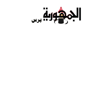
Ski
t
conten