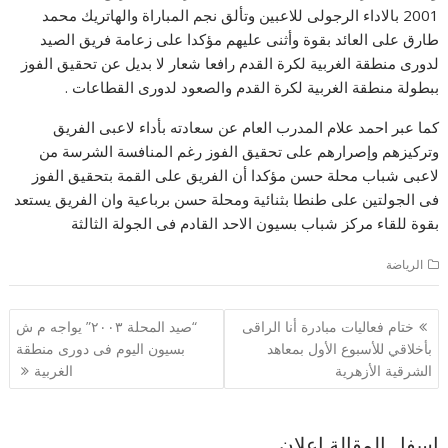
2001 بالاداء الرجولى للاعبين وتألق نجم المباراة والهاتريك محمد
طارق على العائد بقوة وأثنى عليهم مؤكدا على زعامة فريق الصيد
لدورى منطقة الغربية لكرة القدم رافعا شعار لا بديل عن تحقيق الفوز
ببطولة منطقة الغربية لكرة القدم والصعود لدورى القطاعات .
كما عبر احمد علام المدرب العام عن سعادته بأداء لاعبى الفريق
وتركيزهم وإصرارهم على تحقيق الفوز رغم المنافسة الشرسة من
لاعبى شباب محلة حسن مؤكدا أن الفريق على القمة بتحقيق الفوز
فى الجولتين على طنطا بثنائية ومحلة حسن برباعية وان الفريق يستعد
بقوة للقاء مركز شباب بسيون الاحد القادم فى الجولة الثالثة
الرياضة
تصفّح
ختام فعاليات مبادرة أنا الراقى
“صيد المحلة ٢٠٠٣” يواجه م ش
المقالات
بأخلاقي للأسبوع الأول بمعاهد
بسيون اليوم فى دورى منطقة
الشرقية الأزهرية
الغربية
اسفل المقالة اعلان