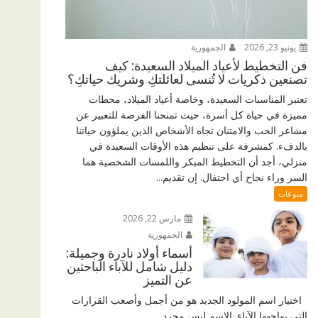
يونيو 23, 2026
الجمهورية
فن التخطيط لأعياد الميلاد السعيدة: كيف
تصنعين ذكريات لا تُنسى لعائلتكِ وشريك حياتكِ؟
تعتبر المناسبات السعيدة، وخاصة أعياد الميلاد، محطات
مميزة في حياة كل أسرة، حيث تمنحنا الفرصة للتعبير عن
مشاعر الحب والامتنان تجاه الأشخاص الذين يملؤون حياتنا
بالدفء. كمشرفة على تنظيم هذه الأوقات السعيدة في
منزلي، أجد أن التخطيط المبكر واللمسات الشخصية هما
السر وراء نجاح أي احتفال. إن تقديم...
منوعات
مارس 22, 2026
الجمهورية
أسماء أولاد نادرة وجميلة:
دليل شامل للآباء الباحثين
عن التميز
اختيار اسم المولود الجديد هو من أجمل وأصعب القرارات
التي يواجهها الآباء. الاسم ليس مجرد...