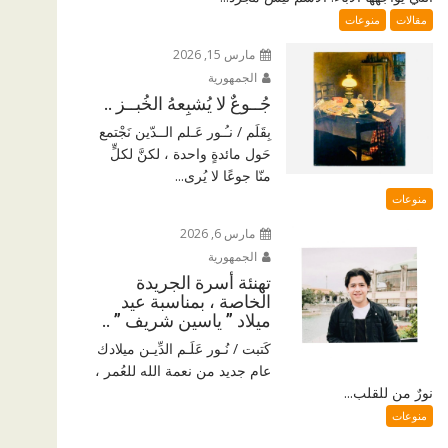
مقالات
منوعات
مارس 15, 2026
الجمهورية
جُــوعٌ لا يُشبِعهُ الخُبــز ..
بِقَلَم / نـُـور عَـلم الــدّين نَجْتمع
حَول مائدةٍ واحدة ، لكنَّ لكلٍّ
منّا جوعًا لا يُرى...
منوعات
مارس 6, 2026
الجمهورية
تهنئة أسرة الجريدة
الخاصة ، بمناسبة عيد
ميلاد ” ياسين شريف ” ..
كَتبت / نُـور عَلَـم الدِّيـن ميلادك
عام جديد من نعمة الله للعُمر ،
نورٌ من للقلب...
منوعات