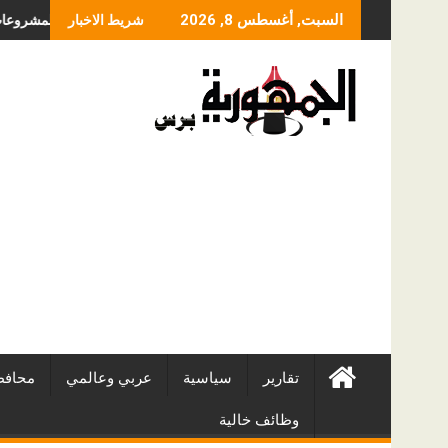
Skip
يحدد سعر عملية الانزلاق الغضروفي بالمنظار؟ ولماذا يختلف من مريض لآخر؟
أفضل شركات التطوير العقاري في مص
السبت, أغسطس 8, 2026
شريط الاخبار
to
content
تقارير
سياسية
عربي وعالمي
محافظ
وظائف خالية