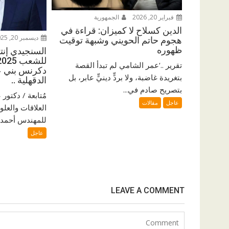
فبراير 20, 2026
الجمهورية
الدين كسلاح لا كميزان: قراءة في
ديسمبر 20, 2025
هجوم حاتم الحويني وشبهة توقيت
ظهوره
السنجيدي إنتزع
تقرير ..‘عمر الشامي لم تبدأ القصة
دكرنس بني ع
بتغريدة غاضبة، ولا بردٍّ دينيٍّ عابر، بل
الدقهلية ..
بتصريح صادم في...
مُتابعة / دكتو
عاجل
مقالات
العلاقات والعلو
للمهندس أحمد ا
عاجل
LEAVE A COMMENT