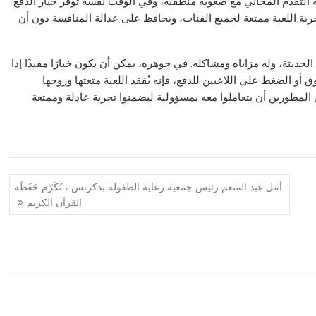
ة التقدم المجاني مع صعوبة منطقية، وفي الوقت نفسه توفر خيار الدفع
ربة اللعبة ممتعة لجميع الفئات، ويحافظ على عدالة المنافسة دون أن
الحديثة، وله مزاياه ومشاكله. في جوهره، يمكن أن يكون خيارًا مفيدًا إذا
أو الضغط على اللاعبين للدفع، فإنه يُفقد اللعبة متعتها وروحها
ى المطورين أن يتعاملوا معه بمسؤولية ليضمنوا تجربة عادلة وممتعة
أمل عبد المنعم رئيس جمعية رعاية ‎الطفولة بدكرنس ، تُكَرّم حَفَظَة
القرآن الكريم