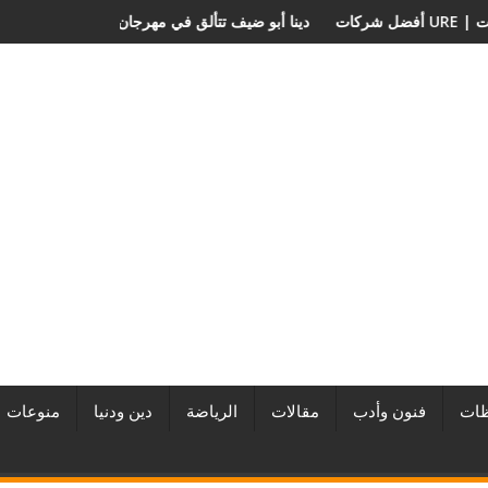
ر من URE | أكبر المطورين العقاريين وأبرز المشروعات
دينا أبو ضيف تتألق في مهر
ات
فنون وأدب
مقالات
الرياضة
دين ودنيا
منوعات