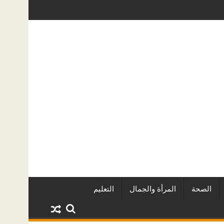
جان الصخرة الدولي للفاشون.. وتُتوَّج بلقب أفضل مصممة أزياء لعام 2026
كيف تحمي منزلك من تسربات الميا
الصحة
المرأة والجمال
التعليم