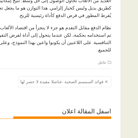
العديد من الألعاب تحاول الوصول إلى حل وسط: تُتيح إمكاني
كطريق بديل وليس كخيار إلزامي. هذا التوازن هو ما يجعل تج
يُفرط المطور في فرض الدفع كأداة رئيسية للربح.
نظام الدفع مقابل التقدم هو جزء لا يتجزأ من اقتصاد الألعاب 
تم استخدامه بحكمة، لكن عندما يتحول إلى أداة لفرض التفوق 
التنافسية. على اللاعبين أن يكونوا واعين بهذا النموذج، وعل
للجميع.
عاجل
تصفّح
فوائد السمسم الصحية .عناصلا مفيدة لا حصر لها
المقالات
اسفل المقالة اعلان