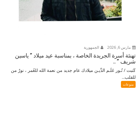
مارس 6, 2026
الجمهورية
تهنئة أسرة الجريدة الخاصة ، بمناسبة عيد ميلاد ” ياسين
شريف ” ..
كَتبت / نُـور عَلَـم الدِّيـن ميلادك عام جديد من نعمة الله للعُمر ، نورٌ من
للقلب...
منوعات