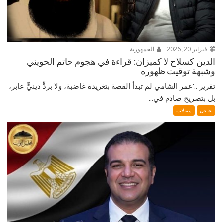
فبراير 20, 2026
الجمهورية
الدين كسلاح لا كميزان: قراءة في هجوم حاتم الحويني
وشبهة توقيت ظهوره
تقرير ..‘عمر الشامي لم تبدأ القصة بتغريدة غاضبة، ولا بردٍّ دينيٍّ عابر،
بل بتصريح صادم في...
عاجل
مقالات