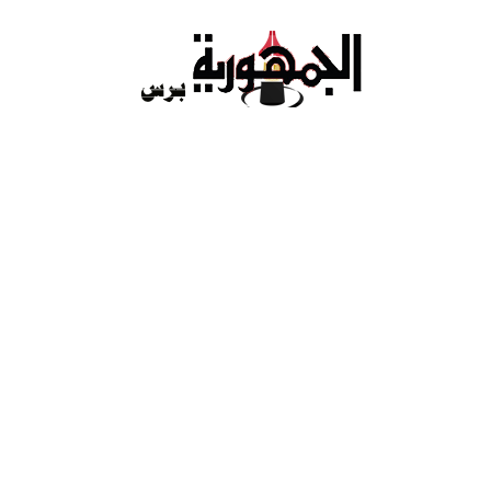
Ski
t
conten