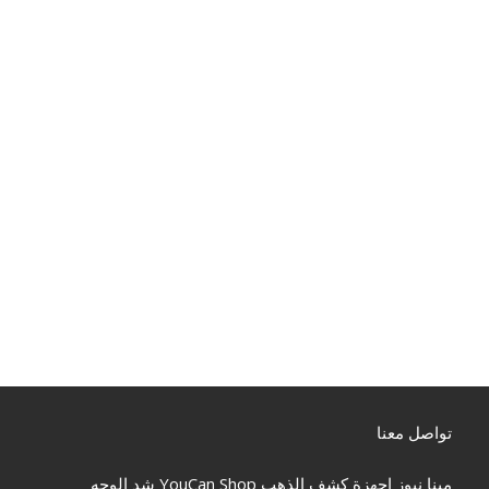
تواصل معنا
مينا نيوز
اجهزة كشف الذهب
YouCan Shop
شد الوجه