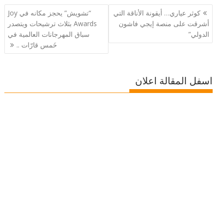
تصفّح
كوثر عياري… أيقونة الأناقة التي
“تشويش” يحجز مكانه في Joy
المقالات
أشرقت على منصة إيجي فاشون
Awards بثلاث ترشيحات ويتصدر
الدولي”
سباق المهرجانات العالمية في
خَمس قارّات ..
اسفل المقالة اعلان