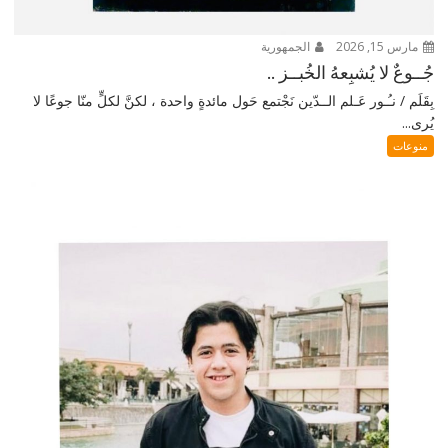
مارس 15, 2026
الجمهورية
جُــوعٌ لا يُشبِعهُ الخُبــز ..
بِقَلَم / نـُـور عَـلم الــدّين نَجْتمع حَول مائدةٍ واحدة ، لكنَّ لكلٍّ منّا جوعًا لا
يُرى...
منوعات