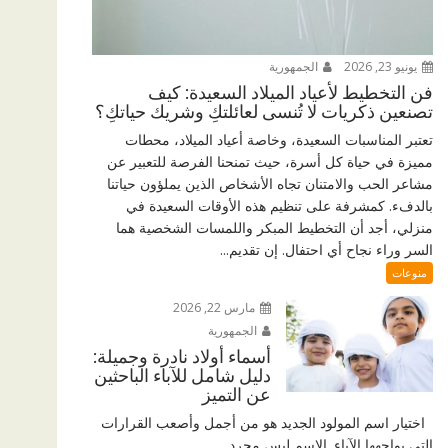
يونيو 23, 2026
الجمهورية
فن التخطيط لأعياد الميلاد السعيدة: كيف
تصنعين ذكريات لا تُنسى لعائلتكِ وشريك حياتكِ؟
تعتبر المناسبات السعيدة، وخاصة أعياد الميلاد، محطات
مميزة في حياة كل أسرة، حيث تمنحنا الفرصة للتعبير عن
مشاعر الحب والامتنان تجاه الأشخاص الذين يملؤون حياتنا
بالدفء. كمشرفة على تنظيم هذه الأوقات السعيدة في
منزلي، أجد أن التخطيط المبكر واللمسات الشخصية هما
السر وراء نجاح أي احتفال. إن تقديم...
منوعات
مارس 22, 2026
الجمهورية
أسماء أولاد نادرة وجميلة:
دليل شامل للآباء الباحثين
عن التميز
اختيار اسم المولود الجديد هو من أجمل وأصعب القرارات
التي يواجهها الآباء. الاسم ليس مجرد...