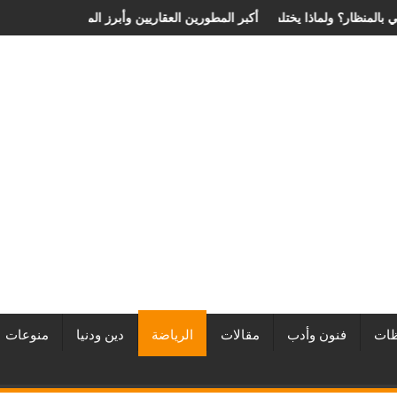
ية الانزلاق الغضروفي بالمنظار؟ ولماذا يختلف من مريض لآخر؟
أفضل شركات التطوير العقاري في مصر من URE | أكبر المطورين ال
ات
فنون وأدب
مقالات
الرياضة
دين ودنيا
منوعات