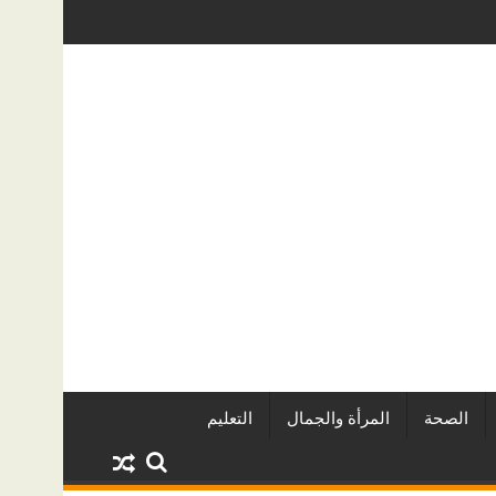
عقاريين وأبرز المشروعات
دينا أبو ضيف تتألق في مهرجان الصخرة الد
الصحة
المرأة والجمال
التعليم