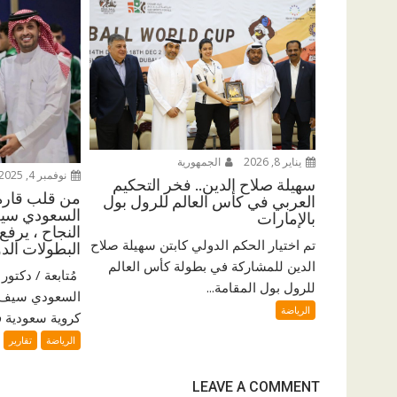
يناير 8, 2026
الجمهورية
نوفمبر 4, 2025
سهيلة صلاح الدين.. فخر التحكيم
من قلب قارة 
العربي في كأس العالم للرول بول
السعودي سيف
بالإمارات
النجاح ، يرفع
تم اختيار الحكم الدولي كابتن سهيلة صلاح
البطولات الدو
الدين للمشاركة في بطولة كأس العالم
للرول بول المقامة...
السعودي سيف ا
الرياضة
كروية سعودية فر
الرياضة
تقارير
LEAVE A COMMENT