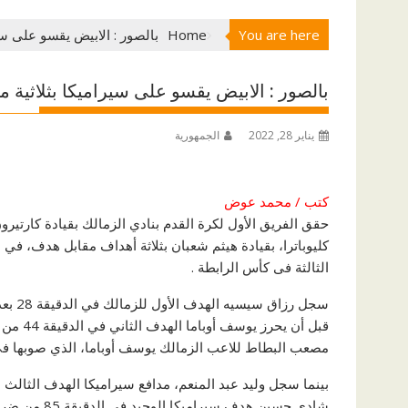
You are here
Home
بالصور : الابيض يقسو على س
بالصور : الابيض يقسو على سيراميكا بثلاثية
يناير 28, 2022
الجمهورية
كتب / محمد عوض
حقق الفريق الأول لكرة القدم بنادي الزمالك بقيادة كارتيرو
كليوباترا، بقيادة هيثم شعبان بثلاثة أهداف مقابل هدف، في
الثالثة فى كأس الرابطة .
سجل رزاق سيسيه الهدف الأول للزمالك في الدقيقة 28 بعدما حول كرة عرضية هيأها له يوسف أوباما ويسجل منها الهدف الأول
قبل أن 
مصعب البطاط للاعب الزمالك يوسف أوباما، الذي صوبها في 
شادي حسين هد