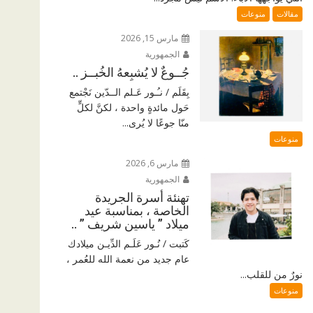
مقالات
منوعات
مارس 15, 2026
الجمهورية
جُــوعٌ لا يُشبِعهُ الخُبــز ..
بِقَلَم / نـُـور عَـلم الــدّين نَجْتمع
حَول مائدةٍ واحدة ، لكنَّ لكلٍّ
منّا جوعًا لا يُرى...
منوعات
مارس 6, 2026
الجمهورية
تهنئة أسرة الجريدة
الخاصة ، بمناسبة عيد
ميلاد ” ياسين شريف ” ..
كَتبت / نُـور عَلَـم الدِّيـن ميلادك
عام جديد من نعمة الله للعُمر ،
نورٌ من للقلب...
منوعات