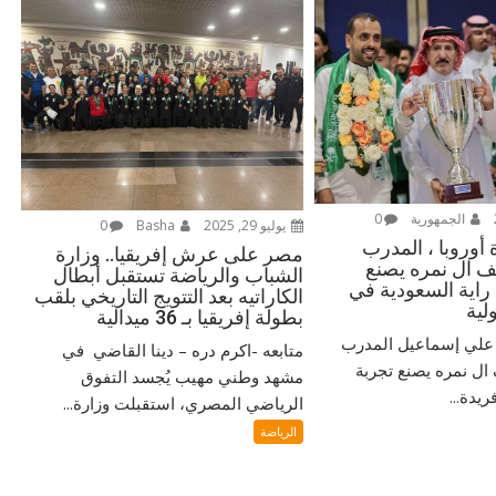
الجمهورية
0
يوليو 29, 2025
Basha
0
أوروبا ، المدرب
مصر على عرش إفريقيا.. وزارة
 ال نمره يصنع
الشباب والرياضة تستقبل أبطال
 راية السعودية في
الكاراتيه بعد التتويج التاريخي بلقب
لية
بطولة إفريقيا بـ 36 ميدالية
‎ مُتابعة / دكتور علي إسماعيل ‎المدرب
متابعه -اكرم دره – دينا القاضي في
ل نمره يصنع تجربة
مشهد وطني مهيب يُجسد التفوق
يدة...
الرياضي المصري، استقبلت وزارة...
الرياضة