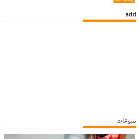
add
منوعات