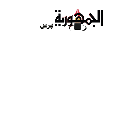
Ski
t
conten