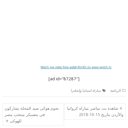
Watch live video from asdgh45t45t on www.twitch.tv
[ad id=”87287″]
الرياضة
مباراة اسبانيا وإنجلترا
تصفّح
شاهدة بث مباشر مباراة كرواتيا
نجوم هوكى صيد المحلة يشاركون
المقالات
والأردن بتاريخ 15-10-2018
فى معسكر منتخب مصر
للهوكى