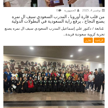
نوفمبر 4, 2025
الجمهورية
0
من قلب قارة أوروبا ، المدرب السعودي سيف ال نمره
يصنع النجاح ، يرفع راية السعودية في البطولات الدولية
‎ مُتابعة / دكتور علي إسماعيل ‎المدرب السعودي سيف ال نمره يصنع
تجربة كروية سعودية فريدة...
الرياضة
تقارير