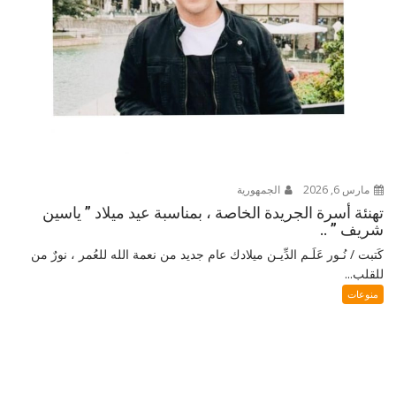
مارس 6, 2026
الجمهورية
تهنئة أسرة الجريدة الخاصة ، بمناسبة عيد ميلاد ” ياسين
شريف ” ..
كَتبت / نُـور عَلَـم الدِّيـن ميلادك عام جديد من نعمة الله للعُمر ، نورٌ من
للقلب...
منوعات