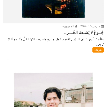
مارس 15, 2026
الجمهورية
جُــوعٌ لا يُشبِعهُ الخُبــز ..
بِقَلَم / نـُـور عَـلم الــدّين نَجْتمع حَول مائدةٍ واحدة ، لكنَّ لكلٍّ منّا جوعًا لا
يُرى...
منوعات