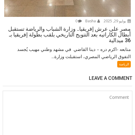
يوليو 29, 2025
Basha
0
مصر على عرش إفريقيا.. وزارة الشباب والرياضة تستقبل
أبطال الكاراتيه بعد التتويج التاريخي بلقب بطولة إفريقيا بـ
36 ميدالية
متابعه -اكرم دره – دينا القاضي في مشهد وطني مهيب يُجسد
التفوق الرياضي المصري، استقبلت وزارة...
الرياضة
LEAVE A COMMENT