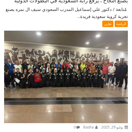
يصنع النجاح ، يرفع راية السعودية في البطولات الدولية
‎ مُتابعة / دكتور علي إسماعيل ‎المدرب السعودي سيف ال نمره يصنع
تجربة كروية سعودية فريدة...
الرياضة
تقارير
يوليو 29, 2025
Basha
0