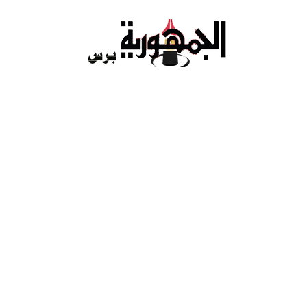
Ski
t
conten