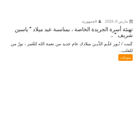
مارس 6, 2026
الجمهورية
تهنئة أسرة الجريدة الخاصة ، بمناسبة عيد ميلاد ” ياسين
شريف ” ..
كَتبت / نُـور عَلَـم الدِّيـن ميلادك عام جديد من نعمة الله للعُمر ، نورٌ من
للقلب...
منوعات