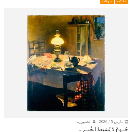
مقالات
منوعات
مارس 15, 2026
الجمهورية
جُــوعٌ لا يُشبِعهُ الخُبــز ..