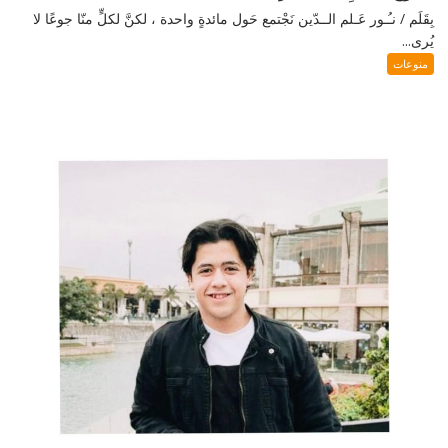
بِقَلَم / نـُـور عَـلم الــدّين نَجْتمع حَول مائدةٍ واحدة ، لكنَّ لكلٍّ منّا جوعًا لا
يُرى...
منوعات