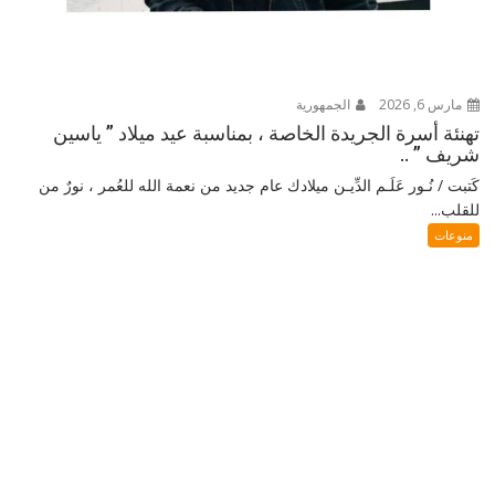
مارس 6, 2026
الجمهورية
تهنئة أسرة الجريدة الخاصة ، بمناسبة عيد ميلاد ” ياسين
شريف ” ..
كَتبت / نُـور عَلَـم الدِّيـن ميلادك عام جديد من نعمة الله للعُمر ، نورٌ من
للقلب...
منوعات