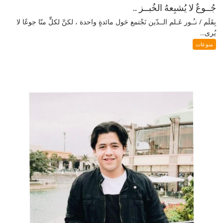
جُــوعٌ لا يُشبِعهُ الخُبــز ..
بِقَلَم / نـُـور عَـلم الــدّين نَجْتمع حَول مائدةٍ واحدة ، لكنَّ لكلٍّ منّا جوعًا لا
يُرى...
منوعات