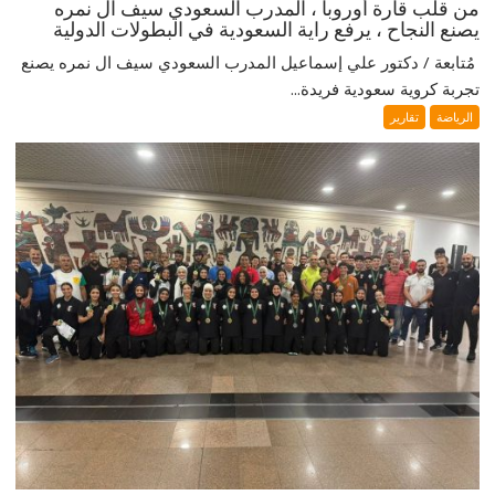
من قلب قارة أوروبا ، المدرب السعودي سيف ال نمره
يصنع النجاح ، يرفع راية السعودية في البطولات الدولية
‎ مُتابعة / دكتور علي إسماعيل ‎المدرب السعودي سيف ال نمره يصنع
تجربة كروية سعودية فريدة...
الرياضة
تقارير