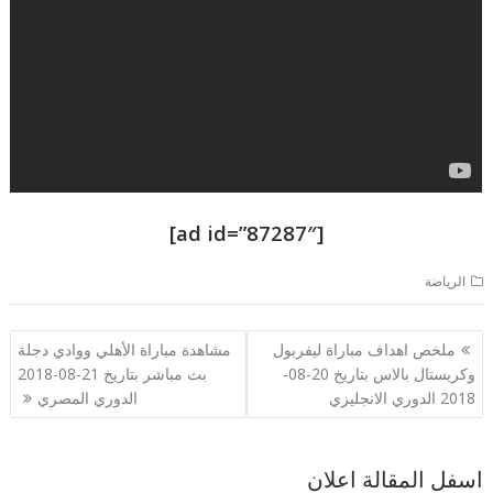
[ad id=”87287″]
الرياضة
تصفّح
ملخص اهداف مباراة ليفربول
مشاهدة مباراة الأهلي ووادي دجلة
المقالات
وكريستال بالاس بتاريخ 20-08-
بث مباشر بتاريخ 21-08-2018
2018 الدوري الانجليزي
الدوري المصري
اسفل المقالة اعلان