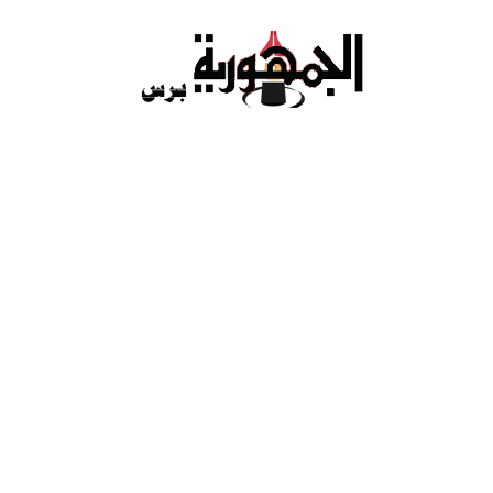
Ski
t
conten