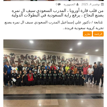
نوفمبر 4, 2025
الجمهورية
0
من قلب قارة أوروبا ، المدرب السعودي سيف ال نمره
يصنع النجاح ، يرفع راية السعودية في البطولات الدولية
‎ مُتابعة / دكتور علي إسماعيل ‎المدرب السعودي سيف ال نمره يصنع
تجربة كروية سعودية فريدة...
الرياضة
تقارير