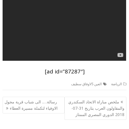
[ad id=”87287″]
الرياضة
العين VSوفاق سطيف
تصفّح
ملخص مباراة الاتحاد السكندري
رسالة….. الى شباب قرية مجول
المقالات
والمقاولون العرب بتاريخ 31-07-
الاوفياء لتكملة مسيرة العطاء
2018 الدوري المصري الممتاز