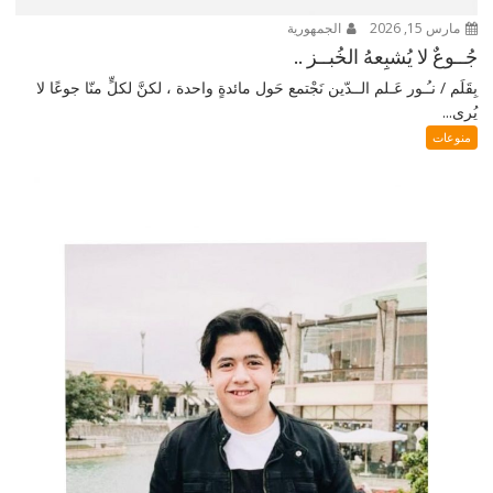
مارس 15, 2026
الجمهورية
جُــوعٌ لا يُشبِعهُ الخُبــز ..
بِقَلَم / نـُـور عَـلم الــدّين نَجْتمع حَول مائدةٍ واحدة ، لكنَّ لكلٍّ منّا جوعًا لا
يُرى...
منوعات