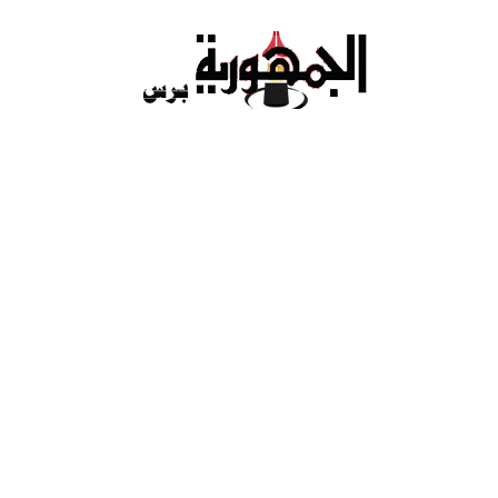
Ski
t
conten