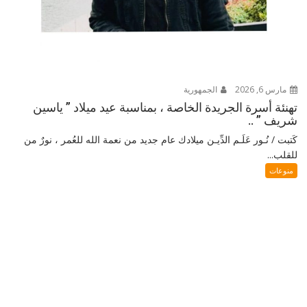
مارس 6, 2026
الجمهورية
تهنئة أسرة الجريدة الخاصة ، بمناسبة عيد ميلاد ” ياسين
شريف ” ..
كَتبت / نُـور عَلَـم الدِّيـن ميلادك عام جديد من نعمة الله للعُمر ، نورٌ من
للقلب...
منوعات