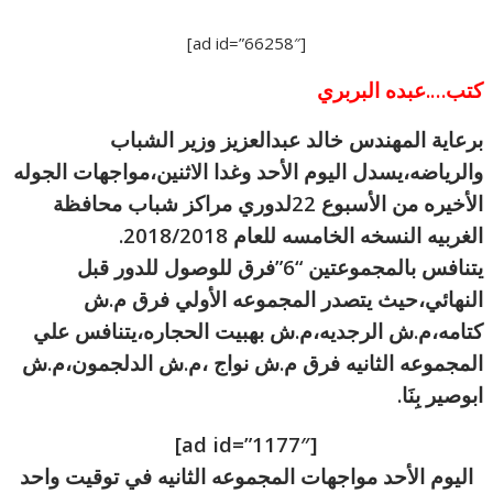
[ad id=”66258″]
كتب….عبده البربري
برعاية المهندس خالد عبدالعزيز وزير الشباب
والرياضه،يسدل اليوم الأحد وغدا الاثنين،مواجهات الجوله
الأخيره من الأسبوع 22لدوري مراكز شباب محافظة
الغربيه النسخه الخامسه للعام 2018/2018.
يتنافس بالمجموعتين “6”فرق للوصول للدور قبل
النهائي،حيث يتصدر المجموعه الأولي فرق م.ش
كتامه،م.ش الرجديه،م.ش بهبيت الحجاره،يتنافس علي
المجموعه الثانيه فرق م.ش نواج ،م.ش الدلجمون،م.ش
ابوصير
بِنَا.
[ad id=”1177″]
اليوم الأحد مواجهات المجموعه الثانيه في توقيت واحد