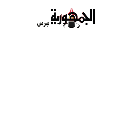
Ski
t
conten