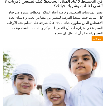
فن التخطيط لأعياد الميلاد السعيدة: كيف تصنعين ذكريات لا
تُنسى لعائلتكِ وشريك حياتكِ؟
تعتبر المناسبات السعيدة، وخاصة أعياد الميلاد، محطات مميزة في حياة
كل أسرة، حيث تمنحنا الفرصة للتعبير عن مشاعر الحب والامتنان تجاه
الأشخاص الذين يملؤون حياتنا بالدفء. كمشرفة على تنظيم هذه الأوقات
السعيدة في منزلي، أجد أن التخطيط المبكر واللمسات الشخصية هما
السر وراء نجاح أي احتفال. إن تقديم...
منوعات