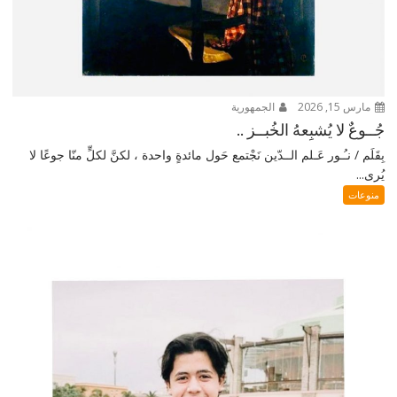
مارس 15, 2026
الجمهورية
جُــوعٌ لا يُشبِعهُ الخُبــز ..
بِقَلَم / نـُـور عَـلم الــدّين نَجْتمع حَول مائدةٍ واحدة ، لكنَّ لكلٍّ منّا جوعًا لا
يُرى...
منوعات