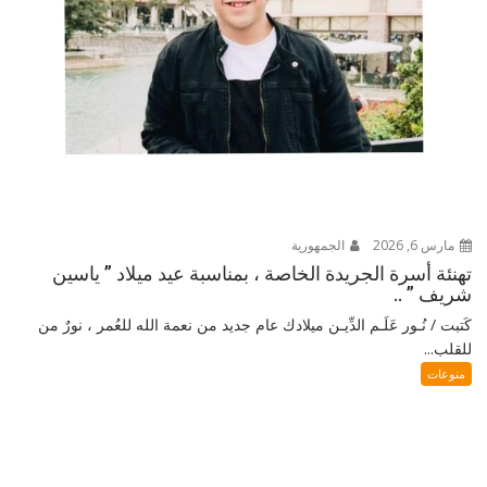
مارس 6, 2026
الجمهورية
تهنئة أسرة الجريدة الخاصة ، بمناسبة عيد ميلاد ” ياسين
شريف ” ..
كَتبت / نُـور عَلَـم الدِّيـن ميلادك عام جديد من نعمة الله للعُمر ، نورٌ من
للقلب...
منوعات