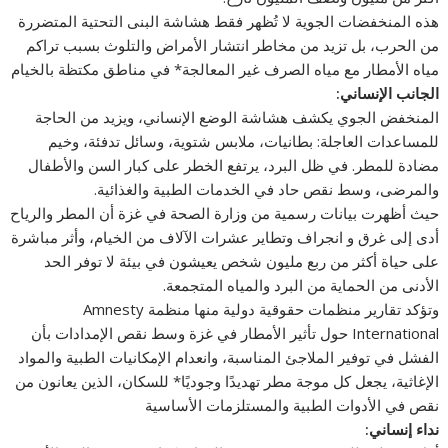
هذه المنخفضات الجوية لا تُظهر فقط هشاشة البنى التحتية المتضررة
من الحرب، بل تزيد من مخاطر انتشار الأمراض والتلوث بسبب تراكم
مياه الأمطار مع مياه الصرف غير المعالجة* في مناطق مكتظة بالخيام
الجانب الإنساني:
المنخفض الجوي يكشف هشاشة الوضع الإنساني، ويزيد من الحاجة
للمساعدات العاجلة: بطانيات، ملابس شتوية، وسائل تدفئة، وخيم
مضادة للمطر. في ظل البرد، يرتفع الخطر على كبار السن والأطفال
والمرضى، وسط نقص حاد في الخدمات الطبية والغذائية.
حيث أظهرت بيانات رسمية من وزارة الصحة في غزة أن المطر والرياح
أدى إلى غرق و انجراف وتطاير عشرات الآلاف من الخيام، وأثر مباشرة
على حياة أكثر من ربع مليون شخص يعيشون في بيئة لا توفر الحد
الأدنى من الحماية من البرد والمياه المتجمعة.
وتؤكد تقارير منظمات حقوقية دولية منها منظمة Amnesty
International حول تأثير الأمطار في غزة وسط نقص الإمدادات بأن
الفشل في توفير الملاجئ المناسبة، وانعدام الإمكانيات الطبية والمواد
الإغاثية، يجعل كل موجة مطر تهديدًا وجوديًا* للسكان، الذين يعانون من
نقص في الأدوات الطبية والمستلزمات الأساسية
نداء إنساني: