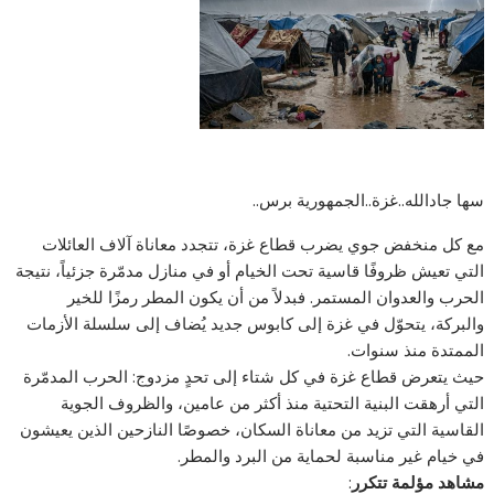
سها جادالله..غزة..الجمهورية برس..
مع كل منخفض جوي يضرب قطاع غزة، تتجدد معاناة آلاف العائلات
التي تعيش ظروفًا قاسية تحت الخيام أو في منازل مدمّرة جزئياً، نتيجة
الحرب والعدوان المستمر. فبدلاً من أن يكون المطر رمزًا للخير
والبركة، يتحوّل في غزة إلى كابوس جديد يُضاف إلى سلسلة الأزمات
الممتدة منذ سنوات.
حيث يتعرض قطاع غزة في كل شتاء إلى تحدٍ مزدوج: الحرب المدمّرة
التي أرهقت البنية التحتية منذ أكثر من عامين، والظروف الجوية
القاسية التي تزيد من معاناة السكان، خصوصًا النازحين الذين يعيشون
في خيام غير مناسبة لحماية من البرد والمطر.
مشاهد مؤلمة تتكرر
: