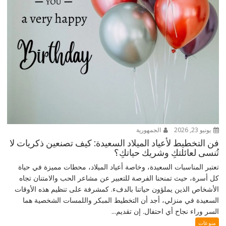
يونيو 23, 2026
الجمهورية
فن التخطيط لأعياد الميلاد السعيدة: كيف تصنعين ذكريات لا
تُنسى لعائلتكِ وشريك حياتكِ؟
تعتبر المناسبات السعيدة، وخاصة أعياد الميلاد، محطات مميزة في حياة
كل أسرة، حيث تمنحنا الفرصة للتعبير عن مشاعر الحب والامتنان تجاه
الأشخاص الذين يملؤون حياتنا بالدفء. كمشرفة على تنظيم هذه الأوقات
السعيدة في منزلي، أجد أن التخطيط المبكر واللمسات الشخصية هما
السر وراء نجاح أي احتفال. إن تقديم...
منوعات