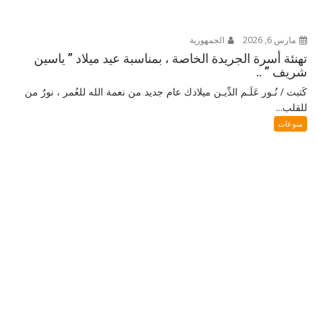
مارس 6, 2026
الجمهورية
تهنئة أسرة الجريدة الخاصة ، بمناسبة عيد ميلاد ” ياسين
شريف ” ..
كَتبت / نُـور عَلَـم الدِّيـن ميلادك عام جديد من نعمة الله للعُمر ، نورٌ من
للقلب...
منوعات