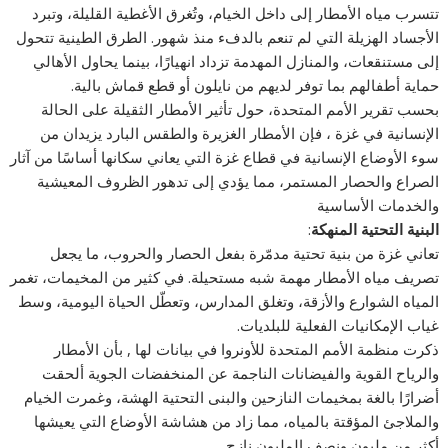
تتسرب مياه الأمطار إلى داخل الخيام، وتُغرق الأغطية القليلة، وتبرد
الأجساد الهزيلة التي لم تنعم بالدفء منذ شهور. الطرق الطينية تتحول
إلى مستنقعات، والمنازل المهدمة تزداد انهيارًا، بينما يحاول الأهالي
حماية أطفالهم بما توفر لديهم من نايلون أو قطع قماش بالية.
بحسب تقرير الأمم المتحدة، حول تأثير الأمطار الثقيلة على الحالة
الإنسانية في غزة ، فإن الأمطار الغزيرة والطقس البارد يزيدان من
سوء الأوضاع الإنسانية في قطاع غزة التي يعاني سكانها أساسًا من آثار
الصراع والحصار المستمر، مما يؤدي إلى تدهور الظروف المعيشية
والخدمات الأساسية
البنية التحتية المنهكة
:
تعاني غزة من بنية تحتية مدمّرة بفعل الحصار والحروب، ما يجعل
تصريف مياه الأمطار مهمة شبه مستحيلة. في كثير من المخيمات، تغمر
المياه الشوارع والأزقة، وتغلق المدارس، وتعطّل الحياة اليومية، وسط
غياب الإمكانيات الفعلية للبلديات.
ذكرت منظمة الأمم المتحدة للأونروا في بيانات لها , بأن الأمطار
والرياح القوية والفيضانات الناجمة عن المنخفضات الجوية ألحقت
أضرارًا بالغة بمخيمات النازحين والبنى التحتية الهشة، وغمرت الخيام
والملاجئ المؤقتة بالمياه، مما زاد من هشاشة الأوضاع التي يعيشها
أكثر من مليون ونصف المليون نازح.