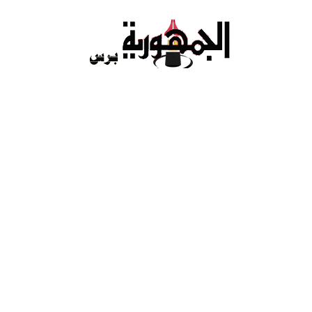
Ski
t
conten