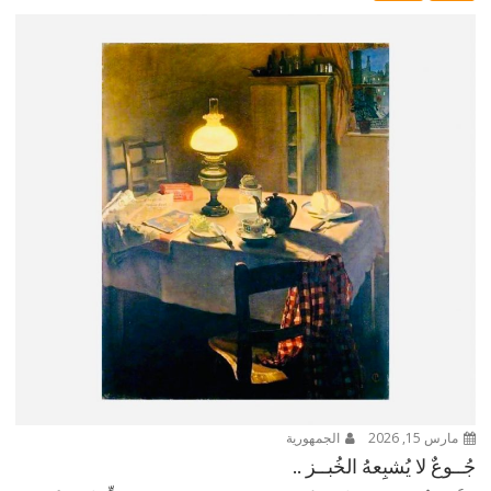
مارس 15, 2026
الجمهورية
جُــوعٌ لا يُشبِعهُ الخُبــز ..