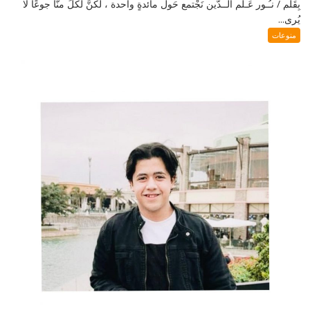
بِقَلَم / نـُـور عَـلم الــدّين نَجْتمع حَول مائدةٍ واحدة ، لكنَّ لكلٍّ منّا جوعًا لا
يُرى...
منوعات