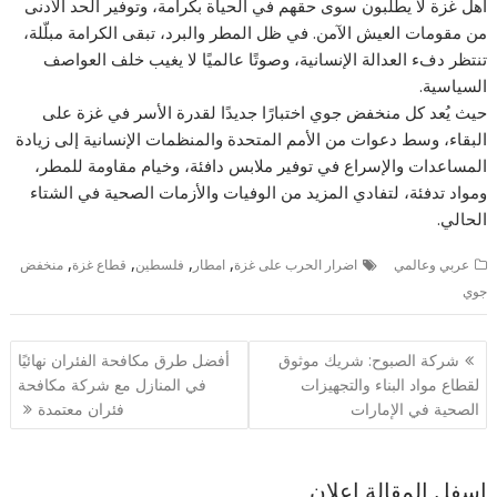
أهل غزة لا يطلبون سوى حقهم في الحياة بكرامة، وتوفير الحد الأدنى
من مقومات العيش الآمن. في ظل المطر والبرد، تبقى الكرامة مبلّلة،
تنتظر دفء العدالة الإنسانية، وصوتًا عالميًا لا يغيب خلف العواصف
السياسية.
حيث يُعد كل منخفض جوي اختبارًا جديدًا لقدرة الأسر في غزة على
البقاء، وسط دعوات من الأمم المتحدة والمنظمات الإنسانية إلى زيادة
المساعدات والإسراع في توفير ملابس دافئة، وخيام مقاومة للمطر،
ومواد تدفئة، لتفادي المزيد من الوفيات والأزمات الصحية في الشتاء
الحالي.
,
,
,
,
عربي وعالمي
اضرار الحرب على غزة
امطار
فلسطين
قطاع غزة
منخفض
جوي
تصفّح
شركة الصبوح: شريك موثوق
أفضل طرق مكافحة الفئران نهائيًا
المقالات
لقطاع مواد البناء والتجهيزات
في المنازل مع شركة مكافحة
الصحية في الإمارات
فئران معتمدة
اسفل المقالة اعلان