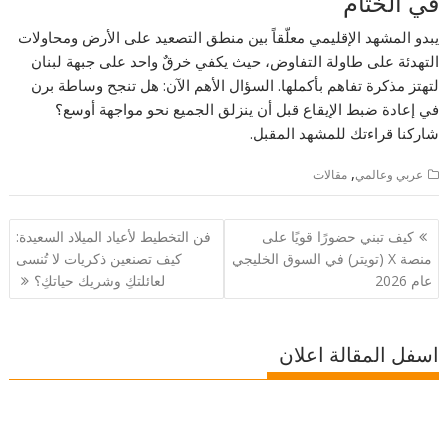
في الختام
يبدو المشهد الإقليمي معلّقاً بين منطق التصعيد على الأرض ومحاولات
التهدئة على طاولة التفاوض، حيث يكفي خرقٌ واحد على جبهة لبنان
لتهتز مذكرة تفاهم بأكملها. السؤال الأهم الآن: هل تنجح وساطة برن
في إعادة ضبط الإيقاع قبل أن ينزلق الجميع نحو مواجهة أوسع؟
شاركنا قراءتك للمشهد المقبل.
,
عربي وعالمي
مقالات
تصفّح
كيف تبني حضورًا قويًا على
فن التخطيط لأعياد الميلاد السعيدة:
المقالات
منصة X (تويتر) في السوق الخليجي
كيف تصنعين ذكريات لا تُنسى
عام 2026
لعائلتكِ وشريك حياتكِ؟
اسفل المقالة اعلان