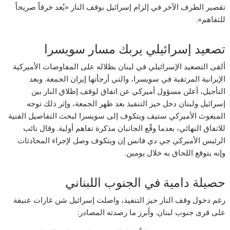
تقصير الطرف الآخر في إلزام إسرائيل بوقف النار «يُعد خرقاً صريحاً
للتفاهم».
تصعيد إسرائيلي يربك مسار سويسرا
ألقى التصعيد الإسرائيلي في لبنان بظلاله على المفاوضات الأميركية
الإيرانية المرتقبة في سويسرا، والتي أرجأتها إيران الجمعة. وبعد
التأجيل، أعلن مسؤول أميركي عن اتفاق لوقف إطلاق النار بين
إسرائيل ولبنان دخل حيز التنفيذ بعد ظهر الجمعة، وإثر ذلك توجه
المبعوث الأميركي ستيف ويتكوف إلى سويسرا لبحث التفاصيل الفنية
للاتفاق النهائي، بعدما وقّع الجانبان مذكرة تفاهم أولية. وقال نائب
الرئيس الأميركي جي دي فانس إن ويتكوف وصل لإجراء المحادثات
وإنه يتوقع اللحاق به خلال يومين.
حصيلة دامية في الجنوب اللبناني
رغم دخول وقف النار حيز التنفيذ، واصلت إسرائيل شن غارات عنيفة
على قرى جنوب لبنان. وأبرز ما رصدته المصادر: