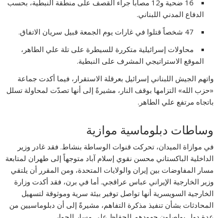
16 ضحية و12 مصاباً جراء القصف على منطقة النبطية، بحسب
الدفاع المدني اللبناني.
47 شخصاً قتلوا في غارات يوم الجمعة قبيل سريان الاتفاق.
محاولات إسرائيلية متكررة للسيطرة على تلة علي الطاهر،
الموقع الاستراتيجي المشرف على النبطية.
واتهم الجيش اللبناني إسرائيل بعرقلة الاستقرار، فيما أكدت جماعة
«حزب الله» التزامها بوقف النار، مشيرةً إلى أنها تصدّت لمحاولة تسلل
باتجاه مرتفع علي الطاهر.
وساطات دبلوماسية موازية
في موازاة الميدان، تحركت قنوات الوساطة بنشاط. فقد غادر وزير
الداخلية الباكستاني محسن نقوي إسلام آباد متوجهاً إلى طهران لمتابعة
مسار المفاوضات بين إيران والولايات المتحدة، ومن المقرر أن يلتقي
وزير الخارجية الإيراني عباس عراقجي. أما في برن، فقد أكدت وزارة
الخارجية السويسرية أنها تواصل توفير بيئة سرية وموثوقة لتسهيل
المحادثات بشأن تنفيذ مذكرة التفاهم، مشيرةً إلى أن دبلوماسيين من
عدة دول يواصلون جهودهم للحفاظ على مسار الحوار.