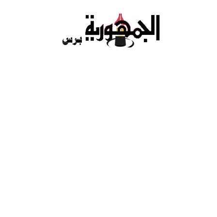
Ski
t
conten