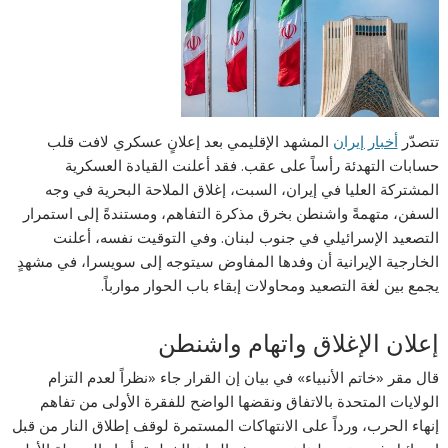
تتصدّر
أخبار إيران
المشهد الإقليمي بعد إعلانٍ عسكري لافت قلب
حسابات التهدئة رأساً على عقب. فقد أعلنت القيادة العسكرية
المشتركة العليا في إيران، السبت، إغلاق الملاحة البحرية في وجه
السفن، متهمةً واشنطن بخرق مذكرة التفاهم، ومستندةً إلى استمرار
التصعيد الإسرائيلي في جنوب لبنان. وفي التوقيت نفسه، أعلنت
الخارجية الإيرانية أن وفدها المفاوض سيتوجه إلى سويسرا، في مشهدٍ
يجمع بين لغة التصعيد ومحاولات إبقاء باب الحوار موارباً.
إعلان الإغلاق واتهام واشنطن
قال مقر «خاتم الأنبياء» في بيان إن القرار جاء «نظراً لعدم التزام
الولايات المتحدة بالاتفاق ونقضها الواضح للفقرة الأولى من تفاهم
إنهاء الحرب، ورداً على الانتهاكات المستمرة لوقف إطلاق النار من قبل