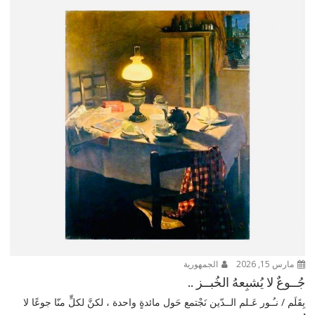
مارس 15, 2026
الجمهورية
جُــوعٌ لا يُشبِعهُ الخُبــز ..
بِقَلَم / نـُـور عَـلم الــدّين نَجْتمع حَول مائدةٍ واحدة ، لكنَّ لكلٍّ منّا جوعًا لا