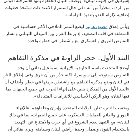
إسرائيل في جنوب لبنان». ووصف البيان الخطوة بأنها «المرحلة الأولى
من الرد»، محذراً من أنه «في حال استمرار الاعتداءات ستُتخذ خطوات
إضافية لإلزام العدو بتنفيذ التزاماته».
ويأتي إغلاق
مضيق هرمز
ليضع الممر الملاحي الأكثر حساسية في
المنطقة في قلب التصعيد، إذ يربط القرار بين الميدان اللبناني ومسار
التفاوض النووي والعسكري مع واشنطن في خطوة واحدة.
البند الأول.. حجر الزاوية في مذكرة التفاهم
أوضح المتحدث باسم الخارجية الإيرانية إسماعيل بقائي أن وفد
التفاوض سيتوجه إلى سويسرا، لكنه حذّر من أن خرق وقف إطلاق النار
في لبنان وضع مذكرة التفاهم مع واشنطن برمتها في خطر. وأضاف أن
«البند الأول من المذكرة ينص على إنهاء الحرب في جميع الجبهات بما
فيها لبنان، وهو الركن الأساسي للالتزامات المتبادلة».
وبحسب النص، تعلن الولايات المتحدة وإيران وحلفاؤهما «الإنهاء
الفوري والدائم للعمليات العسكرية على جميع الجبهات، بما في ذلك
لبنان»، مع التعهد بعدم الشروع في أي حرب والامتناع عن التهديد
باستخدام القوة، وضمان وحدة أراضي لبنان وسيادته. ويرى بقائي أن