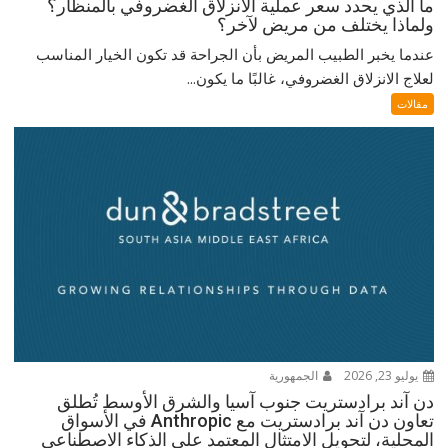
ما الذي يحدد سعر عملية الانزلاق الغضروفي بالمنظار؟
ولماذا يختلف من مريض لآخر؟
عندما يخبر الطبيب المريض بأن الجراحة قد تكون الخيار المناسب
لعلاج الانزلاق الغضروفي، غالبًا ما يكون...
مقالات
يوليو 23, 2026
الجمهورية
دن آند برادستريت جنوب آسيا والشرق الأوسط تُطلق
تعاون دن آند برادستريت مع Anthropic في الأسواق
المحلية، لتحويل الامتثال المعتمد على الذكاء الاصطناعي