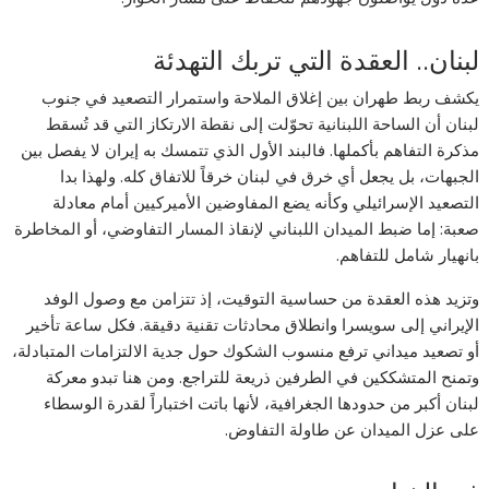
لبنان.. العقدة التي تربك التهدئة
يكشف ربط طهران بين إغلاق الملاحة واستمرار التصعيد في جنوب
لبنان أن الساحة اللبنانية تحوّلت إلى نقطة الارتكاز التي قد تُسقط
مذكرة التفاهم بأكملها. فالبند الأول الذي تتمسك به إيران لا يفصل بين
الجبهات، بل يجعل أي خرق في لبنان خرقاً للاتفاق كله. ولهذا بدا
التصعيد الإسرائيلي وكأنه يضع المفاوضين الأميركيين أمام معادلة
صعبة: إما ضبط الميدان اللبناني لإنقاذ المسار التفاوضي، أو المخاطرة
بانهيار شامل للتفاهم.
وتزيد هذه العقدة من حساسية التوقيت، إذ تتزامن مع وصول الوفد
الإيراني إلى سويسرا وانطلاق محادثات تقنية دقيقة. فكل ساعة تأخير
أو تصعيد ميداني ترفع منسوب الشكوك حول جدية الالتزامات المتبادلة،
وتمنح المتشككين في الطرفين ذريعة للتراجع. ومن هنا تبدو معركة
لبنان أكبر من حدودها الجغرافية، لأنها باتت اختباراً لقدرة الوسطاء
على عزل الميدان عن طاولة التفاوض.