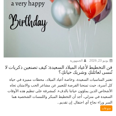
يونيو 23, 2026
الجمهورية
فن التخطيط لأعياد الميلاد السعيدة: كيف تصنعين ذكريات لا
تُنسى لعائلتكِ وشريك حياتكِ؟
تعتبر المناسبات السعيدة، وخاصة أعياد الميلاد، محطات مميزة في حياة
كل أسرة، حيث تمنحنا الفرصة للتعبير عن مشاعر الحب والامتنان تجاه
الأشخاص الذين يملؤون حياتنا بالدفء. كمشرفة على تنظيم هذه الأوقات
السعيدة في منزلي، أجد أن التخطيط المبكر واللمسات الشخصية هما
السر وراء نجاح أي احتفال. إن تقديم...
منوعات