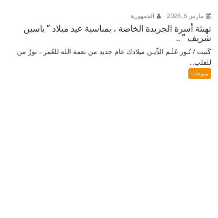
مارس 6, 2026
الجمهورية
تهنئة أسرة الجريدة الخاصة ، بمناسبة عيد ميلاد ” ياسين
شريف ” ..
كَتبت / نُـور عَلَـم الدِّيـن ميلادك عام جديد من نعمة الله للعُمر ، نورٌ من
للقلب...
منوعات