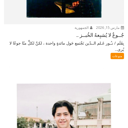
مارس 15, 2026
الجمهورية
جُــوعٌ لا يُشبِعهُ الخُبــز ..
بِقَلَم / نـُـور عَـلم الــدّين نَجْتمع حَول مائدةٍ واحدة ، لكنَّ لكلٍّ منّا جوعًا لا
يُرى...
منوعات