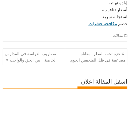
إبادة نهائية
أسعار تنافسية
استجابة سريعة
خصم
مكافحة حشرات
مقالات
تصفّح
غزة تحت المطر.. معاناة
مصاريف الدراسة في المدارس
المقالات
مضاعفة في ظل المنخفض الجوي
الخاصة… بين الحق والواجب
اسفل المقالة اعلان