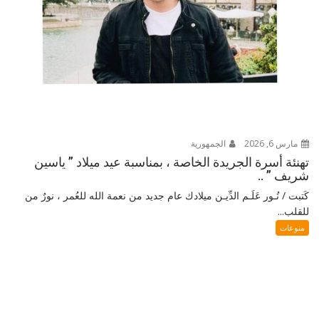
مارس 6, 2026
الجمهورية
تهنئة أسرة الجريدة الخاصة ، بمناسبة عيد ميلاد ” ياسين
شريف ” ..
كَتبت / نُـور عَلَـم الدِّيـن ميلادك عام جديد من نعمة الله للعُمر ، نورٌ من
للقلب...
منوعات