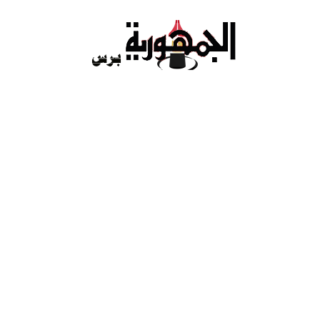
Ski
t
conten