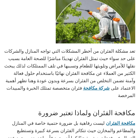
تعد مشكلة الفئران من أخطر المشكلات التي تواجه المنازل والشركات
على حد سواء حيث تمثل الفئران تهديدًا مباشرًا للصحة العامة بسبب
نقلها للأمراض وتلويثها للطعام وتسببها في تلف الممتلكات لذلك يبحث
الكثير من العملاء عن مكافحة الفئران نهائيًا باستخدام حلول فعالة
وآمنة تضمن التخلص من الفئران بسرعة وبدون عودة وهنا تظهر أهمية
الاعتماد على
شركة مكافحة
فئران متخصصة تمتلك الخبرة والمبيدات
المرخصة
مكافحة الفئران ولماذا تعتبر ضرورة
مكافحة الفئران
ليست رفاهية بل ضرورة حتمية خاصة في المنازل
والمطاعم والمخازن حيث تتكاثر الفئران بسرعة كبيرة وتستطيع
التسلل عبر فتحات صغيرة جدًا كما أن وجود فأر واحد يعني وجود عدد