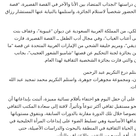
راستها “انجذاب المتضاد بين الأنا والآخر في القصة القصيرة، “قصة
الحضور شخصياً لاستلام الجائزة، واستلمها بالنيابة عنها المستشار رزاق
كي، من المملكة العربية السعودية عن ديوان “غيبوبة”، وعفاف بنت
ى أعتاب الغياب”، وفي مجال أدب الطفل ــ القصة القصيرة، فازت
قي”، ومريم خليفة الشحي من الإمارات العربية المتحدة عن قصة “ما
 بجائزة لجنة التحكيم عن قصتها “شامبو الشعور العجيب”، بجانب
لتي فازت بجائزة الشخصية الثقافية لهذا العام.
تلم درع التكريم عبد الرحمن
ران، ومجموعة مجوهرات جوهرة، واستلم التكريم محمد تمجيد عبد الله
ت.
لى أن حفل اليوم هو احتفاء بأقلام نسائية مميزة، أثبتت بإبداعاتها أن
حو مستقبل ثقافي أكثر تنوعاً وتأثيراً، لافتة إلى سعادة المكتب الثقافي
صوصا خلال تلك الدورة مقارنة بالدورات السابقة، وبتفوق مستوياتها
هدافها الأساسية وهي تسليط الضوء على إبداعات المرأة الخليجية في
ري الحياة الثقافية في المنطقة بالبحوث والدراسات الأصيلة، حتى
 أفق أوسع من التقدير والاعتراف والتأثير.