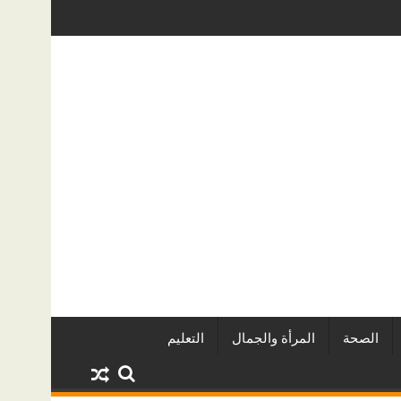
 المياه الخفية؟ دليل عملي لأصحاب المنازل في الرياض
دليل خدمات سطحة من الرياض إلى جد
الصحة
المرأة والجمال
التعليم