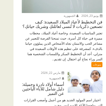
يونيو 23, 2026
الجمهورية
فن التخطيط لأعياد الميلاد السعيدة: كيف
تصنعين ذكريات لا تُنسى لعائلتكِ وشريك حياتكِ؟
تعتبر المناسبات السعيدة، وخاصة أعياد الميلاد، محطات
مميزة في حياة كل أسرة، حيث تمنحنا الفرصة للتعبير عن
مشاعر الحب والامتنان تجاه الأشخاص الذين يملؤون حياتنا
بالدفء. كمشرفة على تنظيم هذه الأوقات السعيدة في
منزلي، أجد أن التخطيط المبكر واللمسات الشخصية هما
السر وراء نجاح أي احتفال. إن تقديم...
منوعات
مارس 22, 2026
الجمهورية
أسماء أولاد نادرة وجميلة:
دليل شامل للآباء الباحثين
عن التميز
اختيار اسم المولود الجديد هو من أجمل وأصعب القرارات
التي يواجهها الآباء. الاسم ليس مجرد...