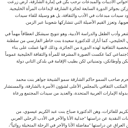
واتي الأديبات والمبدعات نرحب بكن في إمارة الشارقة، أرض زرعت
ن بجوائز الدورة السابعة لجائزة الشارقة لإبداعات المرأة الخليجية.
ود سيدات مبدعات في الأدب والثقافة، بل هو وسيلة للقاء سيدات
ها، وتعزز القيم الأصيلة التي تتشاركها شعوبنا عبر الزمن.
عر وأدب الطفل والدراسة الأدبية، وهو تتويج سيشكل انعطافاً مهماً في
افي الخليجي، كما أبارك للدكتورة سعيدة بنت خاطر الفارسي من سلطنة
ية الثقافية لهذه الدورة من الجائزة، وذلك لانها عملت على بناء
اجتماعي كما عكست الصورة المشرفة للمرأة والثقافة الخليجية عموماً
ن وأوطانكن، وتمنياتي لكن بطيب الإقامة في بلدكن الثاني دولة
لحرم صاحب السمو حاكم الشارقة سمو الشيخة جواهر بنت محمد
لمكتب الثقافي بالمجلس الأعلى لشؤون الأسرة بالشارقة، والمستشار
ولة الإمارات العربية المتحدة، والعديد من سيدات المجتمع ورعاة
ريم للفائزات، وهن الدكتورة صباح بنت عبد الكريم عيسوي، من
ات النقدية عن دراستها “جدلية الأنا والآخر في الأدب الرحلي العربي
لعراق عن دراستها “مفاضلة الأنا والآخر في الرحلة المتخيلة روائياً”،