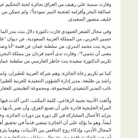
وفازت سمية علي رهيف من العراق بجائزة لجنة التحكيم عن د
عمالقة البحر وأقزامه لفتحية النمر نموذجاً”، ولم تتمكن من 
خليف منصور السعيدي.
وفي مجال الشعر العمودي فازت دكتورة دلال بنت بندر المال
حسين الحربي، من المملكة العربية السعودية، عن ديوان “عل
بدرية بنت محمد البدري، من سلطنة عمان عن قصة “أنا وصدي
معنى أن ننتمي؟”، وفازت ندى أحمد فردان من مملكة البحرين
تكريم الدكتورة سعيدة بنت خاطر الفارسي من سلطنة عمان وا
كما تم تكريم رعاة الجائزة، وهم شركة العربية للطيران، واس
راشد بن طليعة، مدير إدارة الشؤون التنفيذية للعربية للطي
نائب المدير التنفيذي للمجموعة، ومجموعة الطنيجي للعقارا
وألقت الأديبة نجيبة الرفاعي، كلمة المكتب، التي أكدت فيها ع
المرأة الخليجية قادرة على أن تصنع الفرق، وأن تعبر بأدبها ن
بتزايد الأعمال المشاركة في كل دورة من دورات الجائزة، وخ
أيضاً، وهو ما يؤكد على أن الجائزة تمضي قدماً في تحقيق أ
المجال الأدبي، وإذكاء روح التنافس بين الأديبات، وهوما يث
أصبحت الجائزة نافذة مشرعة تطل منها المبدعة الخليجية على