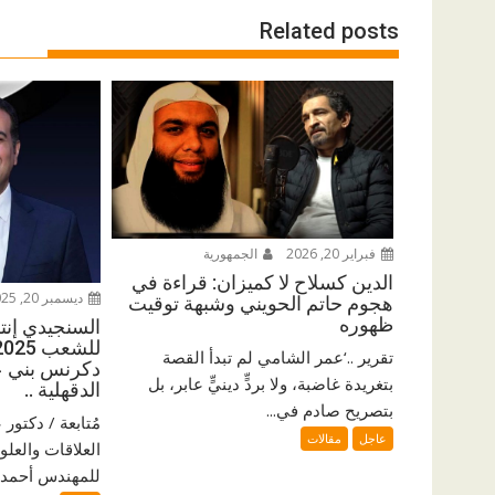
Related posts
فبراير 20, 2026
الجمهورية
الدين كسلاح لا كميزان: قراءة في
ديسمبر 20, 2025
هجوم حاتم الحويني وشبهة توقيت
ظهوره
السنجيدي إنتزع
تقرير ..‘عمر الشامي لم تبدأ القصة
دكرنس بني ع
بتغريدة غاضبة، ولا بردٍّ دينيٍّ عابر، بل
الدقهلية ..
بتصريح صادم في...
مُتابعة / دكتو
عاجل
مقالات
العلاقات والعلو
للمهندس أحمد ا