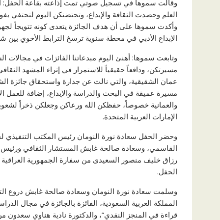
وقالت سموها في تسجيل صوتي تمت إذاعته بقاعة الحفل: أخ
العلم وحصدت الثقافة والإبداع، وتحتضنكن اليوم لتحتفي بفوزك
وأكدت سموها على أن هدف الجائزة يتعدى كونه تتويجاً لجه
الإبداع الأدبي في محطة سنوية ترسخ الترابط الأخوي بين شعوب
وتابعت سموها: أهنئ اليوم مبدعاتنا الفائزات في مجالات الش
مسيرتكن، ودافعاً حقيقياً للاستمرار في إثراء المشهد الثق
عمان الشقيقية، والتي نالت عن جدارة واستحقاق جائزة الشخص
مسيرة عميقة في البحث والدراسة والإبداع، إضافة للعمل ال
والعمانية خصوصاً، حفظكن الله ورعاكن وجعلكن ذخراً لشعوبك
الإمارات العربية المتحدة.
وحضر الحفل سعادة نورة النومان رئيس المكتب التنفيذي 
القاسمي، وسعادة صالحة غابش المستشار الثقافي ورئيس ا
رزاق خليف منصور السعيدى من سفارة الجمهورية العراقية بد
الحفل.
وسلمت سعادة نورة النومان وسعادة صالحة غابش دروع التك
المملكة العربية السعودية، الفائزة بالجائزة في مجال الدراس
قراءة في المنجز النقدي”، والدكتورة نادية هناوي سعدون من ا