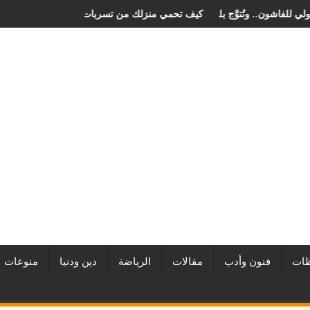
 في مهرجان الصخرة الدولي للفاشون.. وتُتوَّج بلقب أفضل مصممة أزياء لعام 2026
كيف تحمي منزلك من تسربات
ات
فنون وأدب
مقالات
الرياضة
دين ودنيا
منوعات