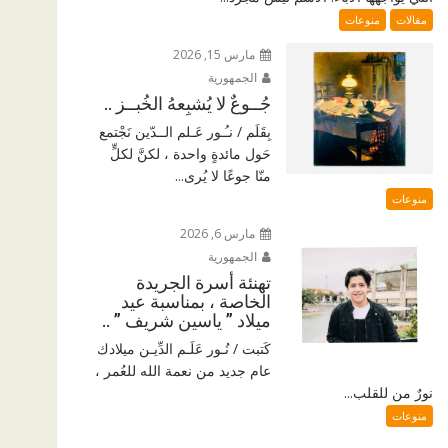
مقالات
منوعات
مارس 15, 2026
الجمهورية
جُــوعٌ لا يُشبِعهُ الخُبــز ..
بِقَلَم / نـُـور عَـلم الــدّين نَجْتمع
حَول مائدةٍ واحدة ، لكنَّ لكلٍّ
منّا جوعًا لا يُرى...
منوعات
مارس 6, 2026
الجمهورية
تهنئة أسرة الجريدة
الخاصة ، بمناسبة عيد
ميلاد ” ياسين شريف ” ..
كَتبت / نُـور عَلَـم الدِّيـن ميلادك
عام جديد من نعمة الله للعُمر ،
نورٌ من للقلب...
منوعات