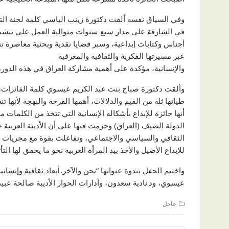
وفي السياق نفسه ألقت دكتورة زينب الياسي كلمة لجنة التح
في الشارقة على مدار سبع سنوات متوالية العمل على تنشيط
أجناس وكتابات إبداعية، وسبر قضايا نقدية وبحثية معاصرة تت
عبر مسيرتها الفكرية والثقافية والمعرفية
والإنسانية، مؤكدة على أهمية مشاركة العراق في هذه الدورة
وألقت دكتورة صباح بنت عبد الكريم عيسوي كلمة الفائزات، 
طياتها ثلة من القيم والدلالات، أهمها الفرحة والبهجة لأنها 
أنها جائزة للإبداع بأشكاله الإنسانية التي تتخذ من الكلمات 
الدولة الضيف (العراق) وجزمت فيها على أن الأديبة العربية ح
الثقافي والسياسي والاجتماعي، وتفاعلت بقوة مع مجريات ال
للإبداع الأصيل والأخذ بيد المرأة العربية نحو ما يحقق لها الت
واختتم الحفل بندوة عنوانها “نحن والآخر..أبعاد ثقافية وإنس
عيسوي، ود.نادية سعدون، وأدارات الحوار الأديبة صالحة عبيد، 
عاجل