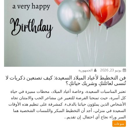
يونيو 23, 2026
الجمهورية
فن التخطيط لأعياد الميلاد السعيدة: كيف تصنعين ذكريات لا
تُنسى لعائلتكِ وشريك حياتكِ؟
تعتبر المناسبات السعيدة، وخاصة أعياد الميلاد، محطات مميزة في حياة
كل أسرة، حيث تمنحنا الفرصة للتعبير عن مشاعر الحب والامتنان تجاه
الأشخاص الذين يملؤون حياتنا بالدفء. كمشرفة على تنظيم هذه الأوقات
السعيدة في منزلي، أجد أن التخطيط المبكر واللمسات الشخصية هما
السر وراء نجاح أي احتفال. إن تقديم...
منوعات