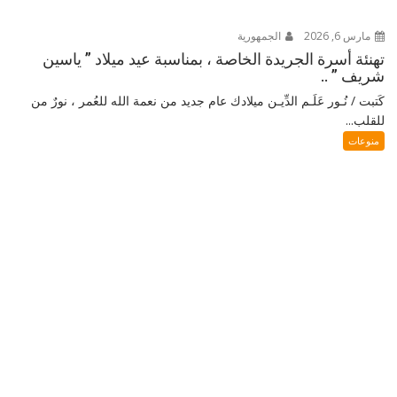
مارس 6, 2026
الجمهورية
تهنئة أسرة الجريدة الخاصة ، بمناسبة عيد ميلاد ” ياسين
شريف ” ..
كَتبت / نُـور عَلَـم الدِّيـن ميلادك عام جديد من نعمة الله للعُمر ، نورٌ من
للقلب...
منوعات