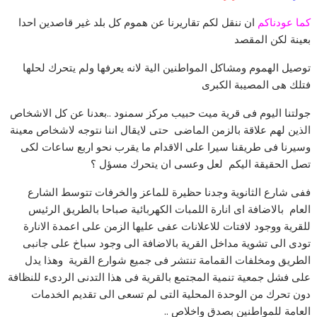
كما عودناكم
ان ننقل لكم تقاريرنا عن هموم كل بلد غير قاصدين احدا
بعينة لكن المقصد
توصيل الهموم ومشاكل المواطنين الية لانه يعرفها ولم يتحرك لحلها
فتلك هى المصيبة الكبرى
جولتنا اليوم فى قرية ميت حبيب مركز سمنود ..بعدنا عن كل الاشخاص
الذين لهم علاقة بالزمن الماضى حتى لايقال اننا نتوجه لاشخاص معينة
وسيرنا فى طريقنا سيرا على الاقدام ما يقرب نحو اربع ساعات لكى
تصل الحقيقة اليكم لعل وعسى ان يتحرك مسؤل ؟
ففى شارع الثانوية وجدنا حظيرة للماعز والخرفات تتوسط الشارع
العام بالاضافة اى انارة اللمبات الكهربائية صباحا بالطريق الرئيس
للقرية ووجود لافتات للاعلانات عفى عليها الزمن على اعمدة الانارة
تودى الى تشوية مداخل القرية بالاضافة الى وجود سباخ على جانبى
الطريق ومخلفات القمامة تنتشر فى جميع شوارع القرية وهذا يدل
على فشل جمعية تنمية المجتمع بالقرية فى هذا التدنى الردىء للنظافة
دون تحرك من الوحدة المحلية التى لم تسعى الى تقديم الخدمات
العامة للمواطنين بصدق واخلاص ..