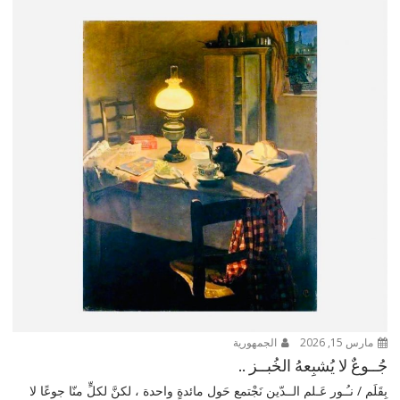
مارس 15, 2026
الجمهورية
جُــوعٌ لا يُشبِعهُ الخُبــز ..
بِقَلَم / نـُـور عَـلم الــدّين نَجْتمع حَول مائدةٍ واحدة ، لكنَّ لكلٍّ منّا جوعًا لا