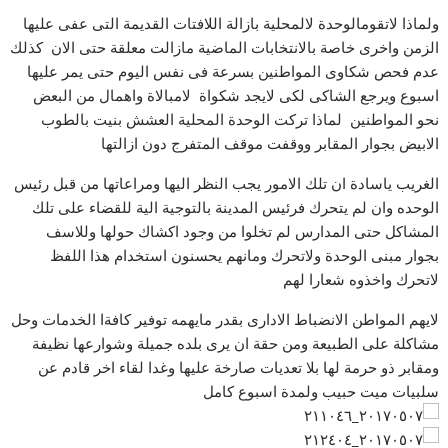
ولماذا لاتقومالوحدة لالمحلية بازالة اللافتات القديمة التى عفى عليها
الزمن واخرى خاصة بالانتخابات الماضية مازالت معلقة حتى الان كذلك
عدم فحص شكاوى المواطنين بسرعة فى نفس اليوم حتى يمر عليها
اسبوع ويرجع الشاكى لكى لايجد شكواة لامبالاة واهمال من البعض
نحو المواطنين لماذا تركت الوحدة المحلية العشش بنيت بالطوب
الابيض بجوار المقابر ووقفت موقف المتفرج دون ازالتها
الغريب ياسادة ان تلك الامور يجب النظر اليها ومراعاتها من قبل رئيس
الوحده وان لم يتحرك فرئيس المدينة بالتوجية الية للقضاء على تلك
المشاكل حتى المدارس لم تخلوا من وجود اكشاك حولها وللاسف
بجوار مبنى الوحدة ولاتحرك ومانهم يحسنون استخدام هذا اللفظ
لاتحرك واخذوه شعارا لهم
لايهم المواطن الانضباط الادارى بقدر مايهمه توفير كافةا الخدمات وحل
مشاكلة على الطبيعة ومن حقة ان يرى بلده جميلة وشوارعها نظيفة
ومقابر ذو حرمة لها بلا تعديات صارخة عليها وغدا لقاء اخر قادم عن
سلبيات ميت حبيب ولمدة اسبوع كامل