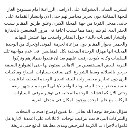
انتشرت المبانى العشوائية على الاراضى الزراعية امام مستودع الغاز
للجهة المقابلة دون تحرير محاضر لهم حتى الان وانتشار القمامة على
جانبى مدخل القرية من جهة المحلة الكبرى وغلق طريق المقابر بسبب
الحفر الذى لم يتم ردمة مما تسبب اعاقة فى مرور المشيعين بالجنازة
وانتشار التعديات بالبناء حول المقابر واستخدامها عشش للبهائم
والحمير بجوار المقابر دون مراعاة لحرمة الموتى اوتحرك من الوحدة
المحلية انها مهزلة الوحدة المحلية بكل المقاييس فى عدم مواجهة تلك
السلبيات وكانه لايوجد رقيب عليهم بعد ان فقدوا ضمائرهم وتركوا
القرية لبعض المستنفعين من الاهالى يعبثون بها حتى الشوارع الضيقة
خرجوا بالسلالم وسط الشوارع التى ضاقت بسيارات السباخ وماكينات
الرى دون تحلرير محضر واحد للبيئة اتحدى الوحدة المحلية اذا قامت
بتنفيذ محضر واحد للبيئة يوحد الواحد لاهالى القرية منذ شهر اربعة
وحتى الان كما فشلت الوحدة المحلية فى توفير موقف للسيارات
للركاب مع علم الوحده بوجود المكان فى مدخل القرية
سؤال نطرحة لوجه الله تعالى ..ما تقنين اوضاع اصحاب المحلات
والشركات التى قامت بتركيب لوحات الاعلانات على اعمدة الانارة هل
قاموا بالاجراءات اللازمة للترخيص ومدى مطابقة الدفع حتى تاريخة