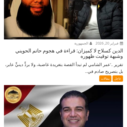
فبراير 20, 2026
الجمهورية
الدين كسلاح لا كميزان: قراءة في هجوم حاتم الحويني
وشبهة توقيت ظهوره
تقرير ..‘عمر الشامي لم تبدأ القصة بتغريدة غاضبة، ولا بردٍّ دينيٍّ عابر،
بل بتصريح صادم في...
عاجل
مقالات