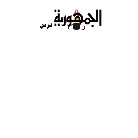
Ski
t
conten