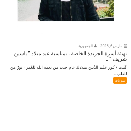
مارس 6, 2026
الجمهورية
تهنئة أسرة الجريدة الخاصة ، بمناسبة عيد ميلاد ” ياسين
شريف ” ..
كَتبت / نُـور عَلَـم الدِّيـن ميلادك عام جديد من نعمة الله للعُمر ، نورٌ من
للقلب...
منوعات