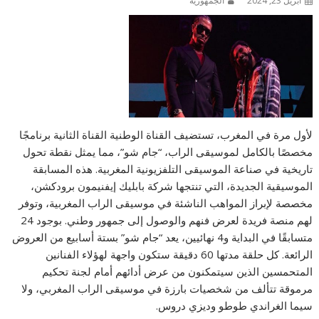
أبريل 23, 2024
الجمهورية
لأول مرة في المغرب، تستضيف القناة الوطنية القناة الثانية برنامجًا
مخصصًا بالكامل لموسيقى الراب، “جام شو”، مما يمثل نقطة تحول
تاريخية في صناعة الموسيقى التلفزيونية المغربية. هذه المسابقة
الموسيقية الجديدة، التي تنتجها شركة بابليك إيفنيمون برودكشن،
مخصصة لإبراز المواهب الناشئة في موسيقى الراب المغربية، وتوفر
لهم منصة فريدة لعرض فنهم والوصول إلى جمهور وطني. بوجود 24
متسابقًا في البداية و4 نهائيين، يعد “جام شو” بستة أسابيع من العروض
الرائعة. كل حلقة مدتها 60 دقيقة ستكون واجهة لهؤلاء الفنانين
المتحمسين الذين سيتمكنون من عرض أدائهم أمام لجنة تحكيم
مرموقة تتألف من شخصيات بارزة في موسيقى الراب المغربي، ولا
سيما الغراندي طوطو وديزي دروس.