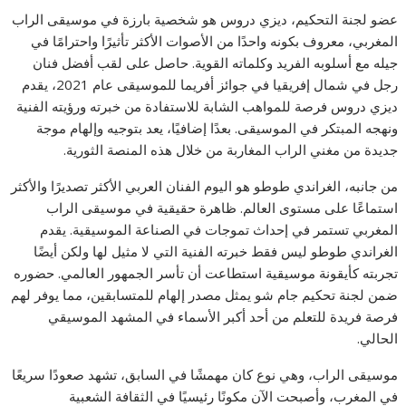
عضو لجنة التحكيم، ديزي دروس هو شخصية بارزة في موسيقى الراب
المغربي، معروف بكونه واحدًا من الأصوات الأكثر تأثيرًا واحترامًا في
جيله مع أسلوبه الفريد وكلماته القوية. حاصل على لقب أفضل فنان
رجل في شمال إفريقيا في جوائز أفريما للموسيقى عام 2021، يقدم
ديزي دروس فرصة للمواهب الشابة للاستفادة من خبرته ورؤيته الفنية
ونهجه المبتكر في الموسيقى. بعدًا إضافيًا، يعد بتوجيه وإلهام موجة
جديدة من مغني الراب المغاربة من خلال هذه المنصة الثورية.
من جانبه، الغراندي طوطو هو اليوم الفنان العربي الأكثر تصديرًا والأكثر
استماعًا على مستوى العالم. ظاهرة حقيقية في موسيقى الراب
المغربي تستمر في إحداث تموجات في الصناعة الموسيقية. يقدم
الغراندي طوطو ليس فقط خبرته الفنية التي لا مثيل لها ولكن أيضًا
تجربته كأيقونة موسيقية استطاعت أن تأسر الجمهور العالمي. حضوره
ضمن لجنة تحكيم جام شو يمثل مصدر إلهام للمتسابقين، مما يوفر لهم
فرصة فريدة للتعلم من أحد أكبر الأسماء في المشهد الموسيقي
الحالي.
موسيقى الراب، وهي نوع كان مهمشًا في السابق، تشهد صعودًا سريعًا
في المغرب، وأصبحت الآن مكونًا رئيسيًا في الثقافة الشعبية