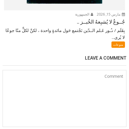
مارس 15, 2026
الجمهورية
جُــوعٌ لا يُشبِعهُ الخُبــز ..
بِقَلَم / نـُـور عَـلم الــدّين نَجْتمع حَول مائدةٍ واحدة ، لكنَّ لكلٍّ منّا جوعًا
لا يُرى...
منوعات
LEAVE A COMMENT