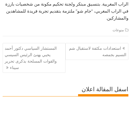
الراب المغربية. بتنسيق مبتكر ولجنة تحكيم مكونة من شخصيات بارزة
في الراب المغربي، “جام شو” ملتزمة بتقديم تجربة فريدة للمشاهدين
والمشاركين.
منوعات
تصفّح
استعدادات مكثفة لاستقبال شم
المستشار السياسي دكتور أحمد
المقالات
النسيم بجمصه
يحيي يهنئ الرئيس السيسي
والقوات المسلحة بذكرى تحرير
سيناء
اسفل المقالة اعلان