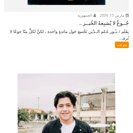
مارس 15, 2026
الجمهورية
جُــوعٌ لا يُشبِعهُ الخُبــز ..
بِقَلَم / نـُـور عَـلم الــدّين نَجْتمع حَول مائدةٍ واحدة ، لكنَّ لكلٍّ منّا جوعًا لا
يُرى...
منوعات