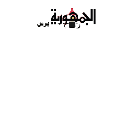
Ski
t
conten