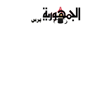
Ski
t
conten