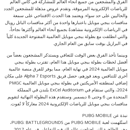
الفرق والمشجعين من جميع أنحاء العالم للمشاركة في كأس العالم
للرياضات الإلكترونية المرموقة، وتقدم عروض مذهلة للمشجعين الجدد
والحاليين على حد سواء. ويعتمد هذا الحدث الافتتاحي على سمعة
منافسات ببجي موبايل باعتبارها واحدة من أكثر منافسات الباتل رويال
في الرياضات الإلكترونية مشاهدةً بجميع أنحاء العالم وأكثرها نجاحاً،
والتي انطلقت مع بطولة ببجي موبايل العالمية المفتوحة الجديدة كلياً
في البرازيل بوقت سابق من العام الجاري.
وبينما تأخذ الفرق بعض الوقت للتعافي ويستذكر المشجعون بعضاً من
أفضل لحظات بطولة ببجي موبايل هذا العام، تقترب بطولة ببجي
موبايل العالمية 2024 في نهاية العام، مما يوفر للفرق منصة عالمية
أخرى للتنافس. وبعد فوزهم، حصل فريق Alpha 7 Esports على مكان
إضافي لمنطقته الأمريكتين في بطولة ببجي موبايل العالمية PMGC
2024، والتي ستقام في ExCel Auditorium بلندن في المملكة
المتحدة من 6 وحتى 8 ديسمبر. وستقدم هذه البطولة النهائية لتقويم
منافسات ببجي موبايل للرياضات الإلكترونية 2024 معاركاً لا تُفوت.
نبذة عن PUBG MOBILE
استُلهمت لعبة PUBG MOBILE من PUBG: BATTLEGROUNDS،
وهي الظاهرة التي اجتاحت عالم الترفيه التفاعلي في عام 2017.