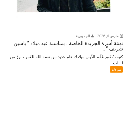
مارس 6, 2026
الجمهورية
تهنئة أسرة الجريدة الخاصة ، بمناسبة عيد ميلاد ” ياسين
شريف ” ..
كَتبت / نُـور عَلَـم الدِّيـن ميلادك عام جديد من نعمة الله للعُمر ، نورٌ من
للقلب...
منوعات