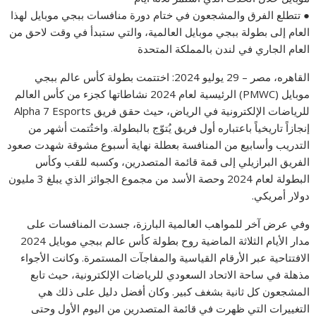
● تتطلع الفرق والمشجعون في ختام دورة منافسات ببجي موبايل لهذا
العام إلى بطولة ببجي موبايل العالمية، والتي ستبدأ في وقت لاحق من
العام الجاري في لندن بالمملكة المتحدة
القاهره، مصر – 29 يوليو 2024: اختتمت بطولة كأس عالم ببجي
موبايل (PMWC) الرئيسية لعام 2024 نشاطاتها كجزء من كأس العالم
للرياضات الإلكترونية في الرياض، حيث حقق فريق Alpha 7 Esports
إنجازاً تاريخياً باعتباره أول فريق يُتوّج بالبطولة. واختُتمت أشهر من
التدريب وأسابيع من المنافسة بعطلة نهاية أسبوع مشوقة شهدت صعود
الفريق البرازيلي إلى قمة قائمة المتصدرين، وكسبه للقب وكأس
البطولة لعام 2024 وحصة الأسد من مجموع الجوائز الذي يبلغ 3 مليون
دولار أمريكي.
وفي عرض آخر للمواهب العالمية البارزة، جسدت المنافسات على
مدار الأيام الثلاثة الماضية روح بطولة كأس عالم ببجي موبايل 2024
الافتتاحية عبر الأرقام القياسية والمفاجآت المستمرة. وكانت الأجواء
مذهلة في ساحة الاتحاد السعودي للرياضات الإلكترونية، حيث تابع
المشجعون كل ثانية بشغف كبير. وكان أفضل دليل على ذلك هي
التغييرات التي ظهرت في قائمة المتصدرين من اليوم الأول وحتى