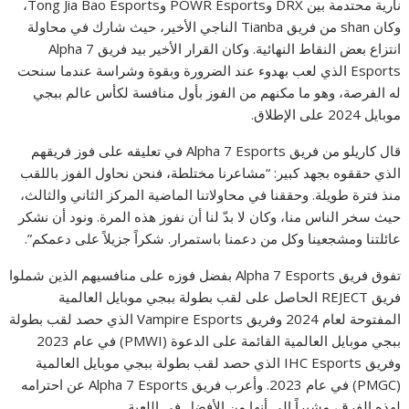
نارية محتدمة بين DRX وPOWR Esports وTong Jia Bao Esports،
وكان shan من فريق Tianba الناجي الأخير، حيث شارك في محاولة
انتزاع بعض النقاط النهائية. وكان القرار الأخير بيد فريق Alpha 7
Esports الذي لعب بهدوء عند الضرورة وبقوة وشراسة عندما سنحت
له الفرصة، وهو ما مكنهم من الفوز بأول منافسة لكأس عالم ببجي
موبايل 2024 على الإطلاق.
قال كاريلو من فريق Alpha 7 Esports في تعليقه على فوز فريقهم
الذي حققوه بجهد كبير: “مشاعرنا مختلطة، فنحن نحاول الفوز باللقب
منذ فترة طويلة. وحققنا في محاولاتنا الماضية المركز الثاني والثالث،
حيث سخر الناس منا، وكان لا بدّ لنا أن نفوز هذه المرة. ونود أن نشكر
عائلتنا ومشجعينا وكل من دعمنا باستمرار. شكراً جزيلاً على دعمكم”.
تفوق فريق Alpha 7 Esports بفضل فوزه على منافسيهم الذين شملوا
فريق REJECT الحاصل على لقب بطولة ببجي موبايل العالمية
المفتوحة لعام 2024 وفريق Vampire Esports الذي حصد لقب بطولة
ببجي موبايل العالمية القائمة على الدعوة (PMWI) في عام 2023
وفريق IHC Esports الذي حصد لقب بطولة ببجي موبايل العالمية
(PMGC) في عام 2023. وأعرب فريق Alpha 7 Esports عن احترامه
لهذه الفرق، مشيراً إلى أنها من الأفضل في اللعبة.