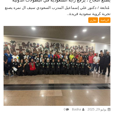
‎ مُتابعة / دكتور علي إسماعيل ‎المدرب السعودي سيف ال نمره يصنع
تجربة كروية سعودية فريدة...
الرياضة
تقارير
يوليو 29, 2025
Basha
0