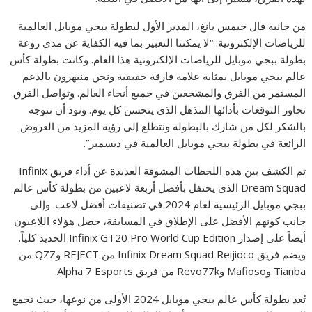
من جانبه قال جيمس يانغ، المدير الأول لبطولة ببجي موبايل العالمية
للرياضات الإلكترونية: “لا يمكننا التعبير بما فيه الكفاية عن مدى روعة
بطولة ببجي موبايل للرياضات الإلكترونية هذا العام. وكانت بطولة كأس
عالم ببجي موبايل بمثابة علامة فارقة حقيقية ونحن منبهرون بالدعم
المستمر من الفرق والمشجعين في جميع أنحاء العالم. وتواصل الفرق
تجاوز التوقعات بأدائها المذهل الذي يتحسن كل يوم. ونود أن نتوجه
بالشكر لكل من شارك بالبطولة ونتطلع إلى رؤية المزيد من العروض
الرائعة في بطولة ببجي موبايل العالمية في ديسمبر”.
تم الكشف بين هذه اللحظات المشوقة العديدة عن أداء فريق Infinix
Dream Squad الذي يحتفل بأفضل أربعة لاعبين من بطولة كأس عالم
ببجي موبايل الرئيسية لعام 2024 في تصنيفات أفضل لاعب. وإلى
جانب كونهم الأفضل على الإطلاق في المسابقة، حصل هؤلاء اللاعبون
أيضاً على إصدار Infinix GT20 Pro World Cup Edition الجديد كلياً.
ويضم فريق Infinix Dream Squad Reijioco من REJECT وQZZ من
Tianba وMafioso وRevo77k من فريق Alpha 7 Esports.
تُعد بطولة كأس عالم ببجي موبايل 2024 الأولى من نوعها، حيث تجمع