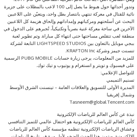
وتدور أحداثها حول هبوط ما يصل إلى 100 لاعب بالمظلات على جزيرة
نائية للقتال في معركة تنتهي بانتصار بطل واحد، ويتعيّن على اللاعبين
البحث عن أسلحتهم ومركباتهم وإمداداتهم وإلحاق هزيمة كل اللاعبين
الآخرين في ساحة معركة غنية بصرياً وتكتيكياً، تُجبرهم على الدخول في
منطقة لعب تتقلص مساحتها حتى انتهاء كل مباراة. وتم تطوير لعبة
ببجي موبايل بالتعاون بين LIGHTSPEED STUDIOS التابعة لشركة
تنسنت جيمز وشركة KRAFTON Inc.
للمزيد من المعلومات، يرجى زيارة حسابات PUBG MOBILE الرسمية
على فيسبوك و تويتر و انستغرام و يوتيوب و تيك توك.
للتواصل الإعلامي:
تسنيم التميمي
المديرة الأولى للتسويق والعلاقات العامة – تينسنت الشرق الأوسط
وشمال إفريقيا
Tasneem@global.Tencent.com
نبذة عن كأس العالم للرياضات الإلكترونية
كأس العالم للرياضات الإلكترونية هو احتفال عالمي للتميز التنافسي
وعشاق الرياضات الإلكترونية تنظمه مؤسسة كأس العالم للرياضات
الإلكترونية. ويتميز هذا الحدث الضخم لأول مرة في تاريخ الرياضات