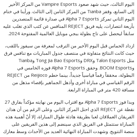
اليوم الثالث، حيث شهد صعود Vampire Esports من المركز الأخير
إلى السابع، وقفز Tianba من المركز الثامن إلى الثالث. ورأينا في ختام
اليوم الثاني تمركز Alpha 7 Esports في صدارة قائمة المتصدرين
بأربعة انتصارات، يليه فريق REJECT المنافس عن كثب الذي تغلب عليه
سابقاً ليحصل على تاج بطولة ببجي موبايل العالمية المفتوحة 2024.
ازداد الحماس قبل اليوم الأخير من الترقب لمعرفة من سيفوز باللقب،
حيث كانت النتائج متفاوتة في منتصف جدول المباريات مع تنافس فرق
مثل Talon Esports وDRX وTong Jia Bao Esports وTianba
وBOOM Esports. وحقق Alpha 7 Esports فوزه الخامس في
البطولة، محققاً رقماً قياسياً جديداً، بينما حطم Reijioco من REJECT
الرقم القياسي في مباراة أخرى وأذهل الجماهير بإقصاء مذهل من
مسافة 420 متر في المباراة الرابعة.
وبدا فوز Alpha 7 Esports مع اقتراب اليوم من نهايته مؤكداً بفارق 27
نقطة عن REJECT الذي احتل المركز الثاني. وعلى الرغم من أن هذان
الفريقان العملاقان لعبا بطريقة هادئة طوال المباراة، إلا أنّ أهمية هذه
المباراة ستتمثل في الفريق الذي سينضم إلى هذين الفريقين على
منصة التتويج. وشهدت المباراة النهائية العديد من الأحداث وسط معارك