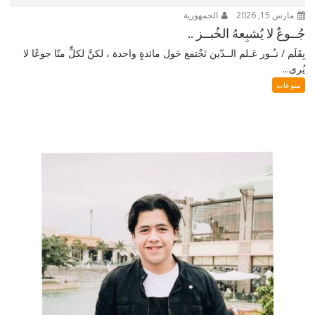
مارس 15, 2026
الجمهورية
جُــوعٌ لا يُشبِعهُ الخُبــز ..
بِقَلَم / نـُـور عَـلم الــدّين نَجْتمع حَول مائدةٍ واحدة ، لكنَّ لكلٍّ منّا جوعًا لا
يُرى...
منوعات