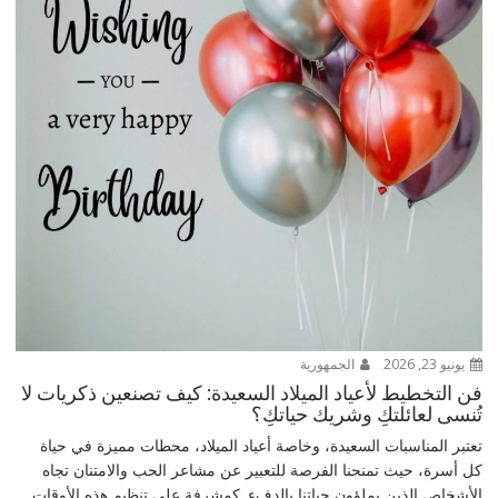
يونيو 23, 2026
الجمهورية
فن التخطيط لأعياد الميلاد السعيدة: كيف تصنعين ذكريات لا
تُنسى لعائلتكِ وشريك حياتكِ؟
تعتبر المناسبات السعيدة، وخاصة أعياد الميلاد، محطات مميزة في حياة
كل أسرة، حيث تمنحنا الفرصة للتعبير عن مشاعر الحب والامتنان تجاه
الأشخاص الذين يملؤون حياتنا بالدفء. كمشرفة على تنظيم هذه الأوقات