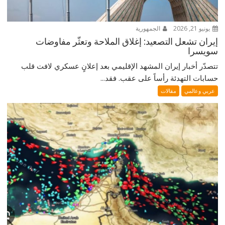
يونيو 21, 2026
الجمهورية
إيران تشعل التصعيد: إغلاق الملاحة وتعثّر مفاوضات
سويسرا
تتصدّر أخبار إيران المشهد الإقليمي بعد إعلانٍ عسكري لافت قلب
حسابات التهدئة رأساً على عقب. فقد...
عربي وعالمي
مقالات