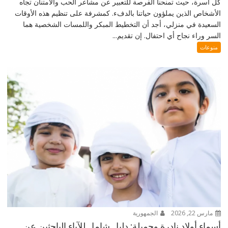
كل أسرة، حيث تمنحنا الفرصة للتعبير عن مشاعر الحب والامتنان تجاه
الأشخاص الذين يملؤون حياتنا بالدفء. كمشرفة على تنظيم هذه الأوقات
السعيدة في منزلي، أجد أن التخطيط المبكر واللمسات الشخصية هما
السر وراء نجاح أي احتفال. إن تقديم...
منوعات
مارس 22, 2026
الجمهورية
أسماء أولاد نادرة وجميلة: دليل شامل للآباء الباحثين عن