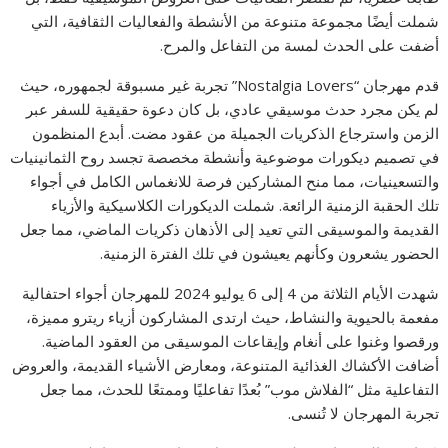
شملت أيضًا مجموعة متنوعة من الأنشطة والفعاليات الثقافية، التي
أضفت على الحدث لمسة من التفاعل والمرح.
قدم مهرجان “Nostalgia Lovers” تجربة غير مسبوقة لجمهوره، حيث
لم يكن مجرد حدث موسيقي عادي، بل كان دعوة حقيقية للسفر عبر
الزمن واسترجاع الذكريات الجميلة من عقود مضت. أبدع المنظمون
في تصميم ديكورات موضوعية وأنشطة مخصصة تجسد روح الثمانينيات
والتسعينيات، مما منح المشاركين فرصة للانغماس الكامل في أجواء
تلك الحقبة الزمنية الرائعة. شملت الديكورات الكلاسيكية والأزياء
القديمة والموسيقى التي تعيد إلى الأذهان ذكريات الماضي، مما جعل
الحضور يشعرون وكأنهم يعيشون في تلك الفترة الزمنية.
شهدت الأيام الثلاثة من 4 إلى 6 يوليو 2024 للمهرجان أجواء احتفالية
مفعمة بالحيوية والنشاط، حيث ارتدى المشاركون أزياء ريترو مميزة،
ورقصوا وغنوا على أنغام وإيقاعات الموسيقى من العقود الماضية.
أضافت الأكشاك الغذائية المتنوعة، ومعارض الأشياء القديمة، والعروض
التفاعلية مثل “الفلاش موب” بُعدًا تفاعليًا وممتعًا للحدث، مما جعل
تجربة المهرجان لا تُنسى.