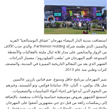
استضافت مدينة الدار البيضاء مهرجان “عشاق النوستالجيا” الفريد
والمميز، الذي نظمته شركة Parthenon Holding، والذي جذب الآلاف
من الزوار والمتابعين على مدار ثلاثة ليال مليئة بالفعاليات والأنشطة
المتنوعة. أقيم المهرجان في “ملعب الفيلودروم”، مضمار الدراجات
الشهير الذي يعد من المعالم التاريخية المميزة في المدينة، والمصنف
كتراث وطني منذ عام 2013.
تميز المهرجان ببرنامج حافل ومتنوع، ضم فنانين بارزين عالميين
مثل بلاك بوكس، د. ألبان، غالا، سامانثا فوكس، وتو أنليميتيد، وغيرهم
من النجوم الذين أبدعوا في إحياء أجواء الثمانينيات والتسعينيات،
استمتع الجمهور بعروض موسيقية حماسية وأداءات مدهشة، بالإضافة
إلى ريمكسات رائعة من قبل دي جي مشهورين أضفوا على المهرجان
طابعًا عصريًا، لم تقتصر الفعاليات على العروض الموسيقية فقط، بل