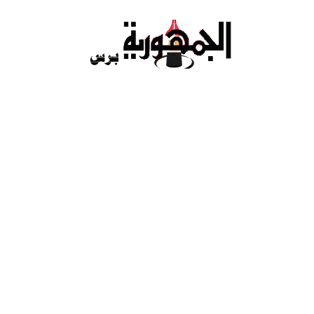
Ski
t
conten