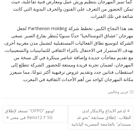
كما تميز المهرجان بتنظيم ورش عمل ومعارض فنية تفاعلية، حيث
تمكن الحضور من التعرف على الفنون والحرف اليدوية التي كانت
شائعة في تلك الفترات.
بعد هذا النجاح الكبير، تخطط شركة Parthenon Holding لجعل
مهرجان “عشاق النوستالجيا” حدثًا سنويًا يُنتظر بفارغ الصبر. تسعى
الشركة لتوسيع نطاق الفعاليات المستقبلية لتشمل مدن مغربية أخرى،
بهدف الاستمرار في الاحتفال بالثراء الثقافي للثمانينيات والتسعينيات،
مع تقديم مفاجآت جديدة وإضافة عناصر مبتكرة في كل نسخة من
المهرجان، لضمان تجربة فريدة وممتعة للحضور. الشركة تتطلع إلى
استقطاب فنانين جدد وتقديم عروض ترفيهية أكثر تنوعًا، مما سيعزز
مكانة المهرجان كواحد من أهم الأحداث الثقافية في المغرب.
عربي وعالمي
تصفّح
لدعم الابداع والابتكار لدى
اوبوو “OPPO” تستعد لإطلاق
المقالات
الطلاب : إطلاق مسابقة “نحو غد
Reno12 F 5G في مصر
مستدام” بالجامعة المصرية اليابانية