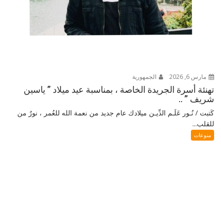
مارس 6, 2026
الجمهورية
تهنئة أسرة الجريدة الخاصة ، بمناسبة عيد ميلاد ” ياسين
شريف ” ..
كَتبت / نُـور عَلَـم الدِّيـن ميلادك عام جديد من نعمة الله للعُمر ، نورٌ من
للقلب...
منوعات