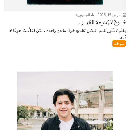
مارس 15, 2026
الجمهورية
جُــوعٌ لا يُشبِعهُ الخُبــز ..
بِقَلَم / نـُـور عَـلم الــدّين نَجْتمع حَول مائدةٍ واحدة ، لكنَّ لكلٍّ منّا جوعًا لا
يُرى...
منوعات