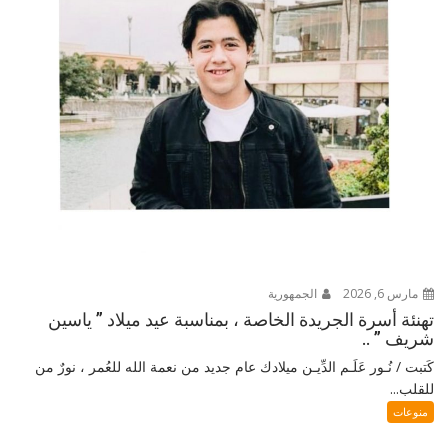
مارس 6, 2026
الجمهورية
تهنئة أسرة الجريدة الخاصة ، بمناسبة عيد ميلاد ” ياسين
شريف ” ..
كَتبت / نُـور عَلَـم الدِّيـن ميلادك عام جديد من نعمة الله للعُمر ، نورٌ من
للقلب...
منوعات