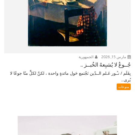
مارس 15, 2026
الجمهورية
جُــوعٌ لا يُشبِعهُ الخُبــز ..
بِقَلَم / نـُـور عَـلم الــدّين نَجْتمع حَول مائدةٍ واحدة ، لكنَّ لكلٍّ منّا جوعًا لا
يُرى...
منوعات