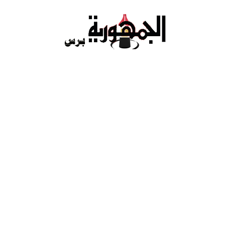
Ski
t
conten