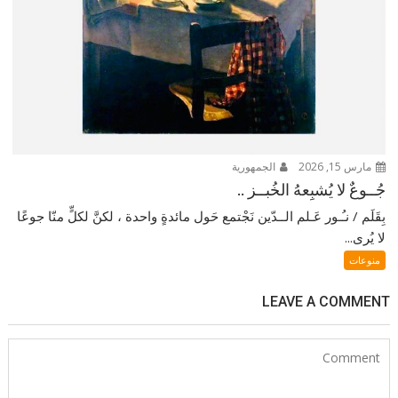
مارس 15, 2026
الجمهورية
جُــوعٌ لا يُشبِعهُ الخُبــز ..
بِقَلَم / نـُـور عَـلم الــدّين نَجْتمع حَول مائدةٍ واحدة ، لكنَّ لكلٍّ منّا جوعًا
لا يُرى...
منوعات
LEAVE A COMMENT