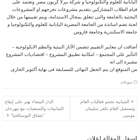
اليابانية للعلوم والتكنولوجيا و شركة بيرلا كربون مصر. وتعتمد على
قيام الطلاب المشاركين بتقديم مشروعات تخرجهم او المشروعات
البحثية بالجامعة والتى تتعلق بمجال الاستدامة، ويتم تقييمها من خلال
لجنة تضم اساتذة من الجامعة المصرية اليابانية للعلوم والتكنولوجيا و
جامعة الاسكندرية وجامعة فاروس.
أضافت ان معايير التقييم تتضمن الآثار البيئية والنظم الايكولوجية –
التأثير على المجتمع – امكانية تطبيق المشروع – اقتصاديات المشروع
مشيرة الى انه
من المتوقع ان يتم الحفل النهائى للمسابقة فى نهاية أكتوبر الجارى.
منوعات
تصفّح
الشبابية تختتم فعاليات العام
الدار البيضاء تهتز على إيقاع
المقالات
وتستقبل العام بكفر سليمان
الثمانينات والتسعينات مع مهرجان
موسى
”عشاق النوستالجيا”‎
اسفل المقالة اعلان