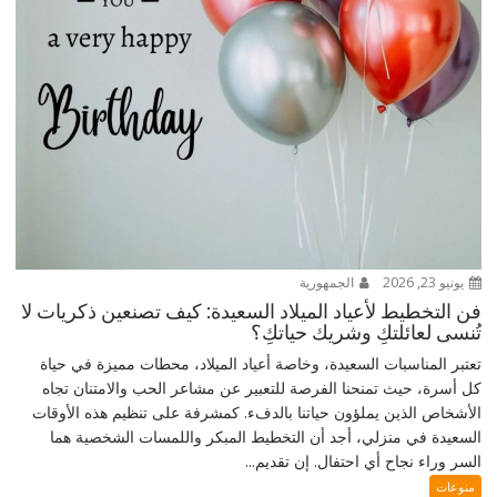
يونيو 23, 2026
الجمهورية
فن التخطيط لأعياد الميلاد السعيدة: كيف تصنعين ذكريات لا
تُنسى لعائلتكِ وشريك حياتكِ؟
تعتبر المناسبات السعيدة، وخاصة أعياد الميلاد، محطات مميزة في حياة
كل أسرة، حيث تمنحنا الفرصة للتعبير عن مشاعر الحب والامتنان تجاه
الأشخاص الذين يملؤون حياتنا بالدفء. كمشرفة على تنظيم هذه الأوقات
السعيدة في منزلي، أجد أن التخطيط المبكر واللمسات الشخصية هما
السر وراء نجاح أي احتفال. إن تقديم...
منوعات