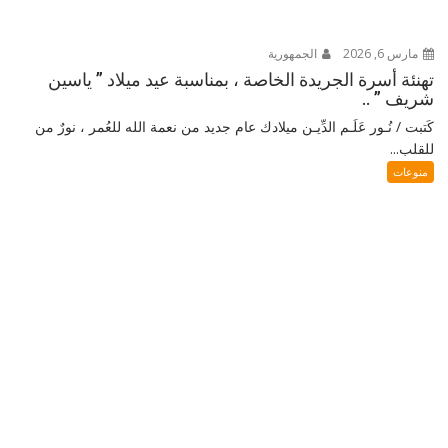
مارس 6, 2026
الجمهورية
تهنئة أسرة الجريدة الخاصة ، بمناسبة عيد ميلاد ” ياسين
شريف ” ..
كَتبت / نُـور عَلَـم الدِّيـن ميلادك عام جديد من نعمة الله للعُمر ، نورٌ من
للقلب...
منوعات