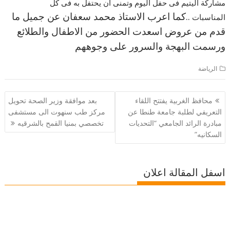
مشاركة اليتيم فى حفل اليوم وتمنى ان يحتفل به فى كل
..كما اعرب الاستاذ محمد سعفان عن جميل ما
المناسبات
قدم من عروض اسعدت الحضور من الاطفال والطلائع
ورسمت البهجة والسرور على وجوههم
الرياضة
تصفّح
محافظ الغربية يفتتح اللقاء
بعد موافقة وزير الصحة تحويل
المقالات
التعريفي لطلبة جامعة طنطا عن
مركز طب سنهوت الى مستشفى
مبادرة الرائد الجامعي “التحديات
تخصصي بمنيا القمح بالشرقيه
السكانيه”
اسفل المقالة اعلان