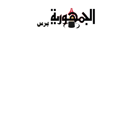
Ski
t
conten