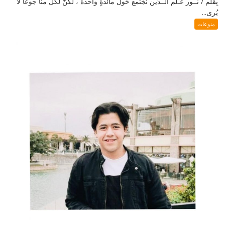
بِقَلَم / نـُـور عَـلم الــدّين نَجْتمع حَول مائدةٍ واحدة ، لكنَّ لكلٍّ منّا جوعًا لا
يُرى...
منوعات