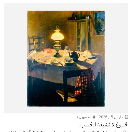
مارس 15, 2026
الجمهورية
جُــوعٌ لا يُشبِعهُ الخُبــز ..