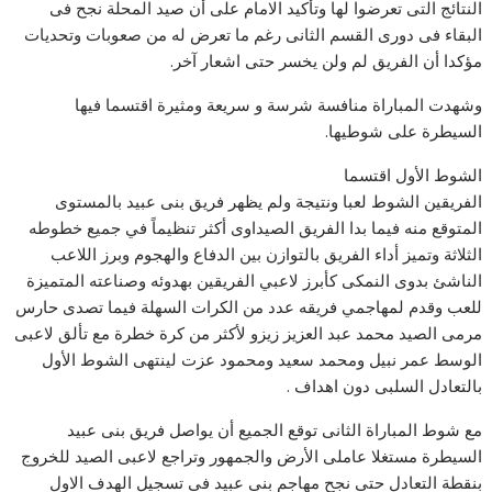
النتائج التى تعرضوا لها وتأكيد الامام على أن صيد المحلة نجح فى
البقاء فى دورى القسم الثانى رغم ما تعرض له من صعوبات وتحديات
مؤكدا أن الفريق لم ولن يخسر حتى اشعار آخر.
وشهدت المباراة منافسة شرسة و سريعة ومثيرة اقتسما فيها
السيطرة على شوطيها.
الشوط الأول اقتسما
الفريقين الشوط لعبا ونتيجة ولم يظهر فريق بنى عبيد بالمستوى
المتوقع منه فيما بدا الفريق الصيداوى أكثر تنظيماً في جميع خطوطه
الثلاثة وتميز أداء الفريق بالتوازن بين الدفاع والهجوم وبرز اللاعب
الناشئ بدوى النمكى كأبرز لاعبي الفريقين بهدوئه وصناعته المتميزة
للعب وقدم لمهاجمي فريقه عدد من الكرات السهلة فيما تصدى حارس
مرمى الصيد محمد عبد العزيز زيزو لأكثر من كرة خطرة مع تألق لاعبى
الوسط عمر نبيل ومحمد سعيد ومحمود عزت لينتهى الشوط الأول
بالتعادل السلبى دون اهداف .
مع شوط المباراة الثانى توقع الجميع أن يواصل فريق بنى عبيد
السيطرة مستغلا عاملى الأرض والجمهور وتراجع لاعبى الصيد للخروج
بنقطة التعادل حتى نجح مهاجم بنى عبيد فى تسجيل الهدف الاول