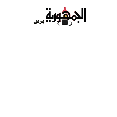
Ski
t
conten