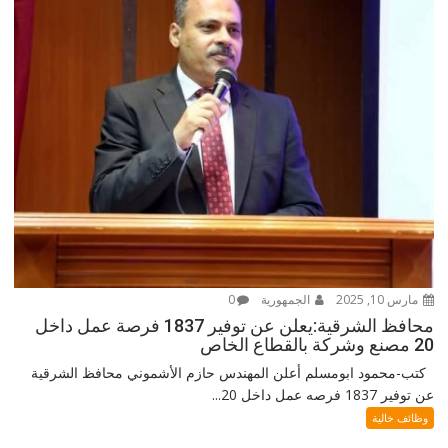
مارس 10, 2025
الجمهورية
0
محافظ الشرقية:يعلن عن توفير 1837 فرصة عمل داخل
20 مصنع وشركة بالقطاع الخاص
كتب-محمود ابومسلم أعلن المهندس حازم الأشموني محافظ الشرقية
عن توفير 1837 فرصه عمل داخل 20...
وظائف خالية