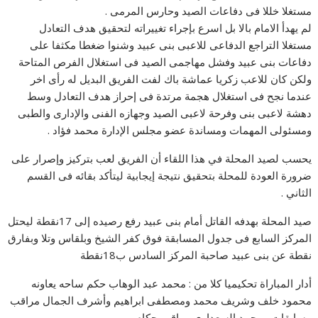
مستغلا خللا فى دفاعات الصيد وحارس المرمى .
لم يهدأ الامام بالا بل اسرع بإجراء تغييراته لتحقيق هدف التعادل
مستغلا التراجع الدفاعى للاعبى بنى عبيد وشنوا ضغطا مكثفا على
دفاعات بنى عبيد وفشل مهاجمى الصيد فى استغلال الفرص المتاحة
ولكن كان للاعب زكريا عماشة باك لفت الفريق البديل له رأى اخر
عندما نجح فى استغلال هجمة مرتدة فى إحراز هدف التعادل وسط
دهشة لاعبى بنى وفرحة لاعبى الصيد وجهازه الفنى والإدارى والطبى
ومسئولى المهمات ومساندة عضو مجلس الإدارة محمد فؤاد .
يحسب لصيد المحلة في هذا اللقاء أن الفريق لعب بتركيز وإصرار على
ضرورة العودة للمحلة بتحقيق نتيجة إيجابية ليتأكد بقائه فى القسم
الثاني .
صيد المحلة بهدفه القاتل أمام بنى عبيد رفع رصيده إلى 17نقطة ليحتل
المركز السابع فى جدول المسابقة فوق كفر الشيخ وبلقاس وتلا وبفارق
نقطة عن بنى عبيد صاحبة المركز السادس ب18نقطة
أدار المباراة تحكيميا كلا من : محمد عبد الوهاب حكم ساحه يعاونه
محمود خلف وشريف محمد ومصطفى ابراهيم وأشرف الجمال مراقب
مسابقات ومحمد السعداوى مراقب حكام