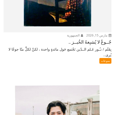
مارس 15, 2026
الجمهورية
جُــوعٌ لا يُشبِعهُ الخُبــز ..
بِقَلَم / نـُـور عَـلم الــدّين نَجْتمع حَول مائدةٍ واحدة ، لكنَّ لكلٍّ منّا جوعًا لا
يُرى...
منوعات