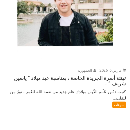
مارس 6, 2026
الجمهورية
تهنئة أسرة الجريدة الخاصة ، بمناسبة عيد ميلاد ” ياسين
شريف ” ..
كَتبت / نُـور عَلَـم الدِّيـن ميلادك عام جديد من نعمة الله للعُمر ، نورٌ من
للقلب...
منوعات