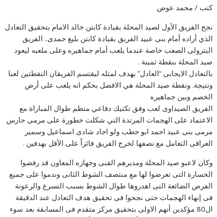
كتب / محمد عوض
نجح الفريق الأول لصيد المحلة بقيادة كابتن خالد الامام بتحقيق التعادل
الذي أراده أمام بنى عبيد الفريق بقيادة كابتن بليغ حمدى.. الفريق
البترولى الصعب خاصة عندما يلعب أمام جماهيره وعلى ملعبه ليعود
صيد المحلة بنقطة ثمينة .
بالتعادل الايجابى “العادل” بهدف لمثله ليقتسم الفريقان النقطتين لعبا
ونتيجة. ونقطة صيد المحلة هي الافضل بحكم انه يلعب على أرض
الخصم وبين جماهيره
الفريق الصيداوى لعب وفق تكتيك دفاعي منظم طوال المباراة مع
الاعتماد على الهجمات المرتدة التي شكلت خطورة على مرمى حارس
مرمى بنى عبيد احمد ابو حطب ولو اجاد شادى اسماعيل وسمير
العراقى التعامل مع نصفها لخرج الفريق فائزاً على الأقل بهدفين .
وكان لاعبو صيد المحلة ومديرهم الفنى وجهازه المعاون قد رفضوا
الخسارة التى تعرضوا لها مع منتصف الشوط الثانى وندموا على جميع
الفرص الضائعة التى اهدروها طوال الشوط بسبب التسرع والرعونة
فى إنهاء الهجمات حتى نجحوا فى تحقيق هدف التعادل عند الدقيقة
ال80 مؤكدين أنهم الاولى بتحقيق مركز متقدم فى المسابقة بعد سوء