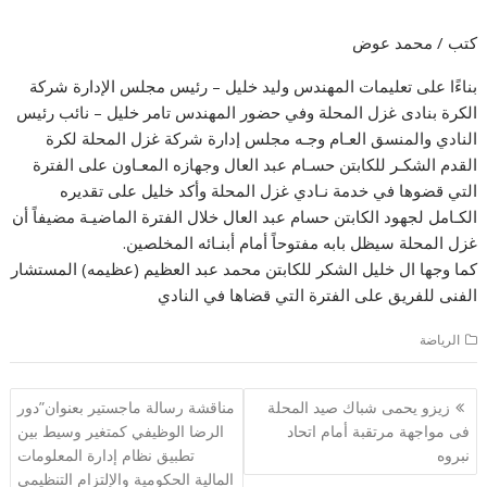
كتب / محمد عوض
بناءًا على تعليمات المهندس وليد خليل – رئيس مجلس الإدارة شركة
الكرة بنادى غزل المحلة وفي حضور المهندس تامر خليل – نائب رئيس
النادي والمنسق العـام وجـه مجلس إدارة شركة غزل المحلة لكرة
القدم الشكـر للكابتن حسـام عبد العال وجهازه المعـاون على الفترة
التي قضوها في خدمة نـادي غزل المحلة وأكد خليل على تقديره
الكـامل لجهود الكابتن حسام عبد العال خلال الفترة الماضيـة مضيفاً أن
غزل المحلة سيظل بابه مفتوحاً أمام أبنـائه المخلصين.
كما وجها ال خليل الشكر للكابتن محمد عبد العظيم (عظيمه) المستشار
الفنى للفريق على الفترة التي قضاها في النادي
الرياضة
تصفّح
زيزو يحمى شباك صيد المحلة
مناقشة رسالة ماجستير بعنوان”دور
المقالات
فى مواجهة مرتقبة أمام اتحاد
الرضا الوظيفي كمتغير وسيط بين
نبروه
تطبيق نظام إدارة المعلومات
المالية الحكومية والإلتزام التنظيمي