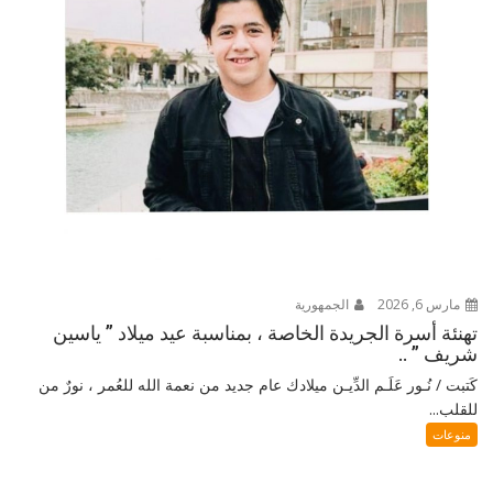
مارس 6, 2026
الجمهورية
تهنئة أسرة الجريدة الخاصة ، بمناسبة عيد ميلاد ” ياسين
شريف ” ..
كَتبت / نُـور عَلَـم الدِّيـن ميلادك عام جديد من نعمة الله للعُمر ، نورٌ من
للقلب...
منوعات