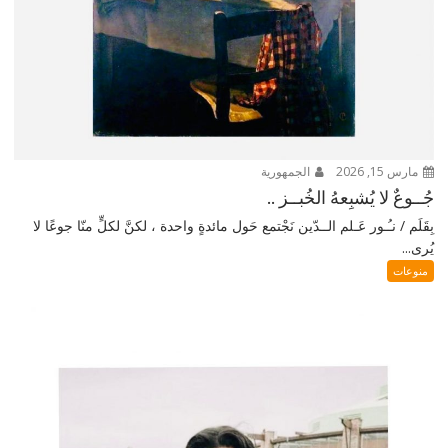
مارس 15, 2026
الجمهورية
جُــوعٌ لا يُشبِعهُ الخُبــز ..
بِقَلَم / نـُـور عَـلم الــدّين نَجْتمع حَول مائدةٍ واحدة ، لكنَّ لكلٍّ منّا جوعًا لا
يُرى...
منوعات