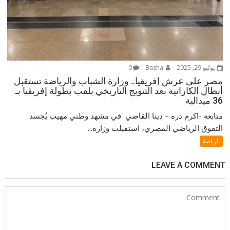
يوليو 29, 2025
Basha
0
مصر على عرش إفريقيا.. وزارة الشباب والرياضة تستقبل
أبطال الكاراتيه بعد التتويج التاريخي بلقب بطولة إفريقيا بـ
36 ميدالية
متابعه -اكرم دره – دينا القاضي في مشهد وطني مهيب يُجسد
التفوق الرياضي المصري، استقبلت وزارة...
الرياضة
LEAVE A COMMENT