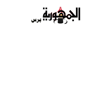
Ski
t
conten