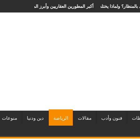
ة الانزلاق الغضروفي بالمنظار؟ ولماذا يختلف من مريض لآخر؟
أفضل شركات التطوير العقاري في مصر من URE | أكبر المطورين العق
ات
فنون وأدب
مقالات
الرياضة
دين ودنيا
منوعات