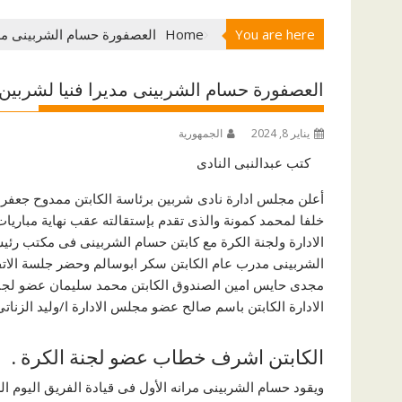
You are here
Home
العصفورة حسام الشربينى مدي
العصفورة حسام الشربينى مديرا فنيا لشربين 
يناير 8, 2024
الجمهورية
كتب عبدالنبى النادى
أعلن مجلس ادارة نادى شربين برئاسة الكابتن ممدوح جعفر ات
خلفا لمحمد كمونة والذى تقدم بإستقالته عقب نهاية مبار
الادارة ولجنة الكرة مع كابتن حسام الشربينى فى مكتب رئيس 
الشربينى مدرب عام الكابتن سكر ابوسالم وحضر جلسة الاتفا
مجدى حايس امين الصندوق الكابتن محمد سليمان عضو لجن
الادارة الكابتن باسم صالح عضو مجلس الادارة ا/وليد الزنا
الكابتن اشرف خطاب عضو لجنة الكرة .
ويقود حسام الشربينى مرانه الأول فى قيادة الفريق اليوم الس