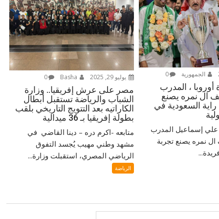
الجمهورية
0
يوليو 29, 2025
Basha
0
أوروبا ، المدرب
مصر على عرش إفريقيا.. وزارة
 ال نمره يصنع
الشباب والرياضة تستقبل أبطال
 راية السعودية في
الكاراتيه بعد التتويج التاريخي بلقب
لية
بطولة إفريقيا بـ 36 ميدالية
‎ مُتابعة / دكتور علي إسماعيل ‎المدرب
متابعه -اكرم دره – دينا القاضي في
ل نمره يصنع تجربة
مشهد وطني مهيب يُجسد التفوق
يدة...
الرياضي المصري، استقبلت وزارة...
الرياضة