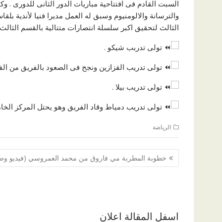
السبت القادم فى افتتاحية مباريات الدور الثانى للدورى . 
والترسانة والالومنيوم وسبق له العمل مديرا فنيا لأندية بل
الثالث لتحقيق اكبر سلسلة انتصارات متتالية بالقسم الثالث 14 فوز متتالى
تولى تدربب شيكو .
تولى تدريب القزازين ونجح فى الصعود بالفريق من القس
تولى تدريب بيلا .
تولى تدريب دمياط وقاد الفريق وهو يحتل المركز الخامس
الرياضة
تصفّح
خطوبة المطربة مي فاروق من محمد العمروسي (فيديو وص
المقالات
اسفل المقالة اعلان