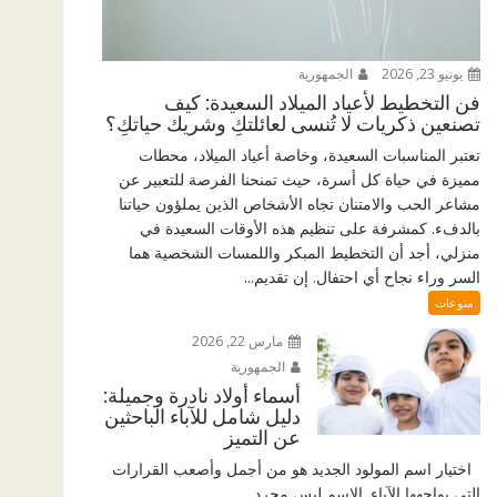
يونيو 23, 2026
الجمهورية
فن التخطيط لأعياد الميلاد السعيدة: كيف
تصنعين ذكريات لا تُنسى لعائلتكِ وشريك حياتكِ؟
تعتبر المناسبات السعيدة، وخاصة أعياد الميلاد، محطات
مميزة في حياة كل أسرة، حيث تمنحنا الفرصة للتعبير عن
مشاعر الحب والامتنان تجاه الأشخاص الذين يملؤون حياتنا
بالدفء. كمشرفة على تنظيم هذه الأوقات السعيدة في
منزلي، أجد أن التخطيط المبكر واللمسات الشخصية هما
السر وراء نجاح أي احتفال. إن تقديم...
منوعات
مارس 22, 2026
الجمهورية
أسماء أولاد نادرة وجميلة:
دليل شامل للآباء الباحثين
عن التميز
اختيار اسم المولود الجديد هو من أجمل وأصعب القرارات
التي يواجهها الآباء. الاسم ليس مجرد...