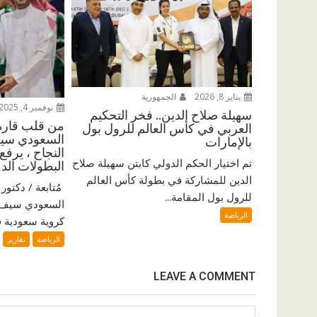
يناير 8, 2026
الجمهورية
نوفمبر 4, 2025
سهيلة صلاح الدين.. فخر التحكيم
من قلب قارة 
العربي في كأس العالم للرول بول
السعودي سيف
بالإمارات
النجاح ، يرفع
تم اختيار الحكم الدولي كابتن سهيلة صلاح
البطولات الدو
الدين للمشاركة في بطولة كأس العالم
للرول بول المقامة...
السعودي سيف ا
الرياضة
كروية سعودية فر
الرياضة
تقارير
LEAVE A COMMENT