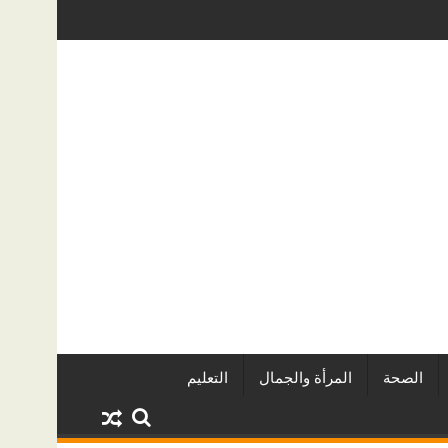
اريين وأبرز المشروعات
دينا أبو ضيف تتألق في مهرجان الصخرة الدو
الصحة
المرأة والجمال
التعليم