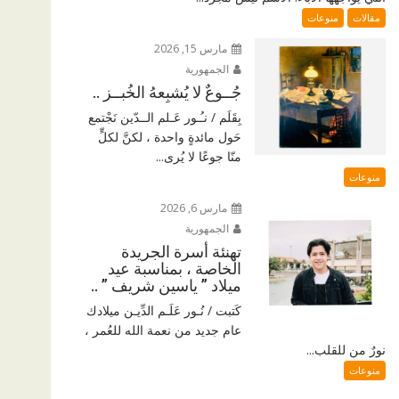
مقالات
منوعات
مارس 15, 2026
الجمهورية
جُــوعٌ لا يُشبِعهُ الخُبــز ..
بِقَلَم / نـُـور عَـلم الــدّين نَجْتمع
حَول مائدةٍ واحدة ، لكنَّ لكلٍّ
منّا جوعًا لا يُرى...
منوعات
مارس 6, 2026
الجمهورية
تهنئة أسرة الجريدة
الخاصة ، بمناسبة عيد
ميلاد ” ياسين شريف ” ..
كَتبت / نُـور عَلَـم الدِّيـن ميلادك
عام جديد من نعمة الله للعُمر ،
نورٌ من للقلب...
منوعات