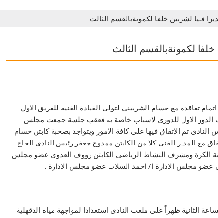
را فنيا لشربين خلفا لكمونةبالقسم الثالث
خلفا لكمونةبالقسم الثالث
مام تعاقده مع حسام الشربينى لتولى القيادة الفنيه للفريق الاول
يات الدور الاول للدورى لاسباب خاصة به فعقب جلسة جمعت مجلس
النادى تم الإتفاق فيها على كافة الامور ويتواجد بصحبة كابتن حسام
ق مع المدير الفنى كلا من الكابتن ممدوح جعفر رئيس النادى الحاج
ة الكرة ومشرف النشاط الرياضى الكابتن رؤوف العدوى عضو مجلس
تى عضو مجلس الادارة ا/ احمد السلاب عضو مجلس الادارة .
اعة الثانية ظهراً على ملعب النادى استعدادا لمواجهة مياه الدقهلية