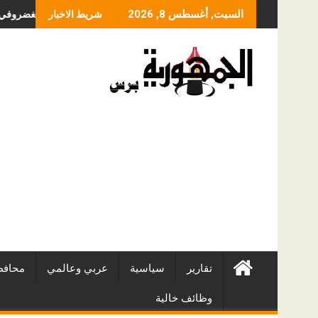
Skip
ما الذي يحدد سعر عملي
السبت, أغسطس 8, 2026
شريط الاخبار
to
content
تقارير
سياسية
عربي وعالمي
محافظ
وظائف خالية