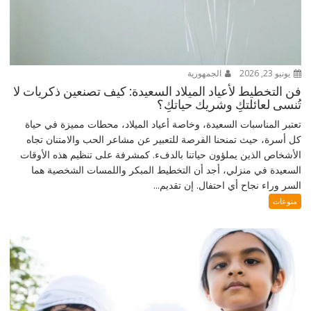
يونيو 23, 2026
الجمهورية
فن التخطيط لأعياد الميلاد السعيدة: كيف تصنعين ذكريات لا
تُنسى لعائلتكِ وشريك حياتكِ؟
تعتبر المناسبات السعيدة، وخاصة أعياد الميلاد، محطات مميزة في حياة
كل أسرة، حيث تمنحنا الفرصة للتعبير عن مشاعر الحب والامتنان تجاه
الأشخاص الذين يملؤون حياتنا بالدفء. كمشرفة على تنظيم هذه الأوقات
السعيدة في منزلي، أجد أن التخطيط المبكر واللمسات الشخصية هما
السر وراء نجاح أي احتفال. إن تقديم...
منوعات