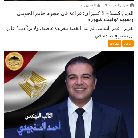
فبراير 20, 2026
الجمهورية
الدين كسلاح لا كميزان: قراءة في هجوم حاتم الحويني
وشبهة توقيت ظهوره
تقرير ..‘عمر الشامي لم تبدأ القصة بتغريدة غاضبة، ولا بردٍّ دينيٍّ عابر،
بل بتصريح صادم في...
عاجل
مقالات