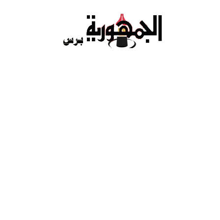
Ski
t
conten