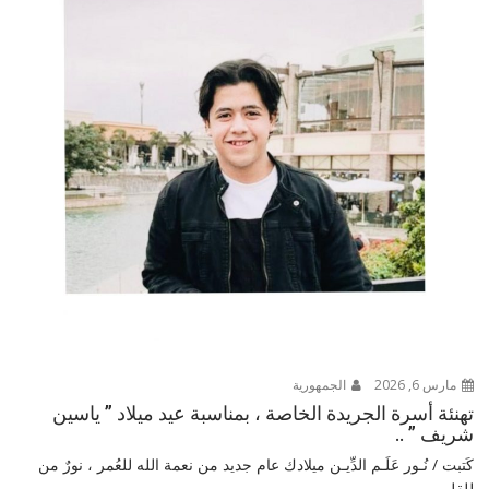
مارس 6, 2026
الجمهورية
تهنئة أسرة الجريدة الخاصة ، بمناسبة عيد ميلاد ” ياسين
شريف ” ..
كَتبت / نُـور عَلَـم الدِّيـن ميلادك عام جديد من نعمة الله للعُمر ، نورٌ من
للقلب...