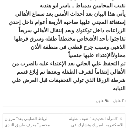
نقيب المحامين بدمياط .. ياسر ابو هنديه
يأتي هذا البيان بعد أحداث الأمس بعد سماع الأهالي
إستغاثة المجني عليها صاحبه الأربعة أعوام داخل إحدي
الزراعات داخل توكتوك وبعد إنتقال الأهالي سريعاً
تفاجئوا بأحد الأشخاص مختطفاً طفله وسرق قرطها
الذهبي وسبب جرح قطعي في منطقة الأذن
محاولاًالإعتداء عليها جنسياً
تم التحفظ علي الجاني بعد الإعتداء عليه بالضرب من
الأهالي إنتقاماً لشرف الطفلة وبعدها تم إبلاغ قسم
شرطة الزرقا الذي تولي التحقيقات قبل العرض علي
النيابه
عاجل
عاجل
تصفّح
“المرأة الحديدية ” ضيف بطوله
الرباط الصليبي بعد” مروان
المقالات
الاسكندريه للفيزيك وتشارك في
محسن” يعرف طريق النادي