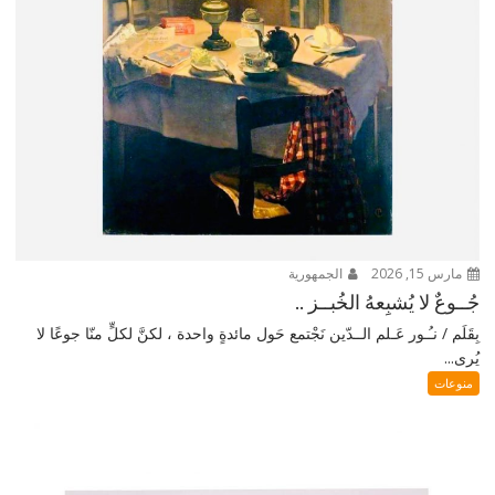
مارس 15, 2026
الجمهورية
جُــوعٌ لا يُشبِعهُ الخُبــز ..
بِقَلَم / نـُـور عَـلم الــدّين نَجْتمع حَول مائدةٍ واحدة ، لكنَّ لكلٍّ منّا جوعًا لا
يُرى...
منوعات