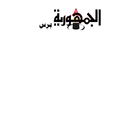
Ski
t
conten