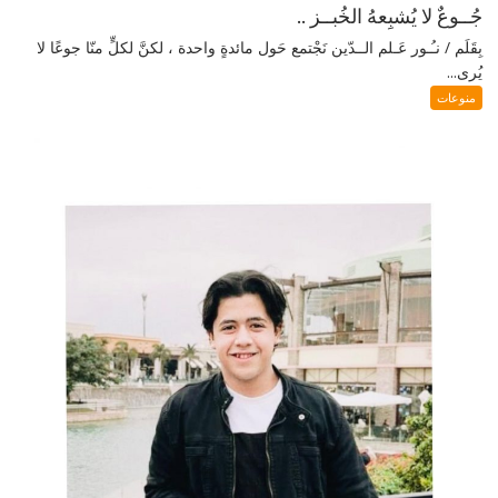
جُــوعٌ لا يُشبِعهُ الخُبــز ..
بِقَلَم / نـُـور عَـلم الــدّين نَجْتمع حَول مائدةٍ واحدة ، لكنَّ لكلٍّ منّا جوعًا لا
يُرى...
منوعات