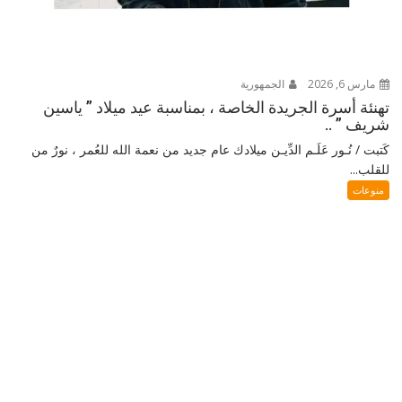
مارس 6, 2026
الجمهورية
تهنئة أسرة الجريدة الخاصة ، بمناسبة عيد ميلاد ” ياسين
شريف ” ..
كَتبت / نُـور عَلَـم الدِّيـن ميلادك عام جديد من نعمة الله للعُمر ، نورٌ من
للقلب...
منوعات