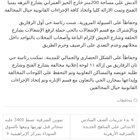
الدبش على مساحة 200متر خارج الحيز العمراني بشارع النزهه بمنيا
القمح وتمت الازالة كليا واتخاذ كافة الإجراءات القانونية حيال المخالفة.
وحفاظاً على السيولة المرورية.. شنت رئاسة حى أول الزقازيق
وبالإشتراك مع قسم الإشغالات بالحى حملة لرفع الإشغالات بشارع
الحلقه وشارع الجيش لإلزام الباعة وأصحاب المحلات بالتواجد داخل
محلاتهم وعدم التعدي على الرصيف وحرم الطريق.
وحفاظاً على الشكل الحضارى والجمالى للمدينة.. تمكنت رئاسة حي
ثان الزقازيق من إزالة ١١ لوحة إعلانية مخالفة بشارع الفتح وشارع
طلبه عويضه والمساكن التعاونية وتم التحفظ على اللوحات المخالفة
وإيداعها بمخازن الحي بالتعاون مع قسم الإناره وتم إتخاذ الإجراءات
القانونية حيال المخالفين.
محافظات
تصفّح
بدء تدريبات الصف السادس
تموين الشرقية: ضبط 3400 علبه
المقالات
الابتدائي على المناهج الجديدة
سجائر قبل تهريبها وبيعها بالسوق
بالشرقية الأزهرية
السوداء بمركز الإبراهيمية