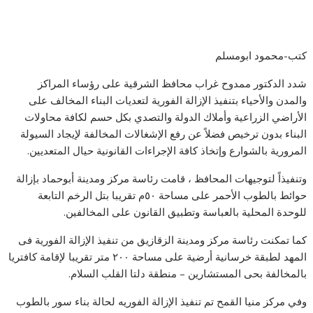
كتب-محمود ابومسلم
شدد الدكتور ممدوح غراب محافظ الشرقية على رؤساء المراكز
والمدن والأحياء بتنفيذ الإزالة الفورية لتعديات البناء المخالف على
الأراضي الزراعية وأملاك الدولة والتصدي بكل حسم لكافة محاولات
البناء بدون ترخيص فضلاً عن رفع الإشغالات المخالفة لإيجاد السيولة
المرورية بالشوارع وإتخاذ كافة الإجراءات القانونية حيال المتعديين.
وتنفيذاً لتوجيهات المحافظ ، قامت رئاسة مركز ومدينة أبوحماد بإزالة
حوائط بالطوب الأحمر على مساحة ٥٠م تقريبا بتل الرخم التابعة
للوحدة المحلية بالعباسة وتطبيق القانون على المخالفين.
كما تمكنت رئاسة مركز ومدينة الزقازيق من تنفيذ الإزالة الفورية فى
المهد لطبقة خرسانية أرضية على مساحة ٢٠٠ متر تقريبا لإقامة كافتريا
بالمخالفة بحى المستشارين – منطقة دلتا القلب السلام.
وفي مركز منيا القمح تم تنفيذ الإزالة الفوريه لحالة بناء سور بالطوب