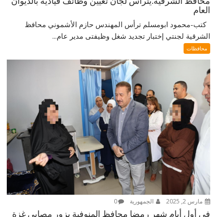
محافظ الشرقية:يترأس لجان تعيين وظائف قيادية بالديوان
العام
كتب-محمود ابومسلم ترأس المهندس حازم الأشموني محافظ
الشرقية لجنتي إختبار تجديد شغل وظيفتى مدير عام...
محافظات
مارس 2, 2025
الجمهورية
0
في أول أيام شهر رمضا محافظ المنوفية يزور مصابي غزة