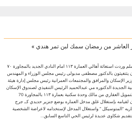
ز العاشر من رمضان سمك لبن تمر هندي »
كتب-محمود ابومسلم وردت استغاثة أهالي العمارة ١١٣ امام النادي الجديد بالمجاورة ٧٠
 يثتغيثون بالدكتور مصطفى مدبولى رئيس مجلس الوزراء و المهندس
ر الإسكان والمرافق والمجتمعات العمرانية رئيس مجلس إدارة هيئة
ية الجديدة الدكتوره مي عبدالحميد الرئيس التنفيذي لصندوق الإسكان
الاجتماعي ودعم التمويل العقاري من مالك وحدة سكنية بعمارة ١١٣ بالمجاورة 70
لقيامه بإستغلال غلق مدخل العماره بوضع جنزير حديدي كــ جرج
اريه “المتوسيكل ” واستغلال المدخل لإستخدامه لاعراضة الشخصية
 بتقديم شكاوى عديدة لرئيس الحي التاسع السابق…