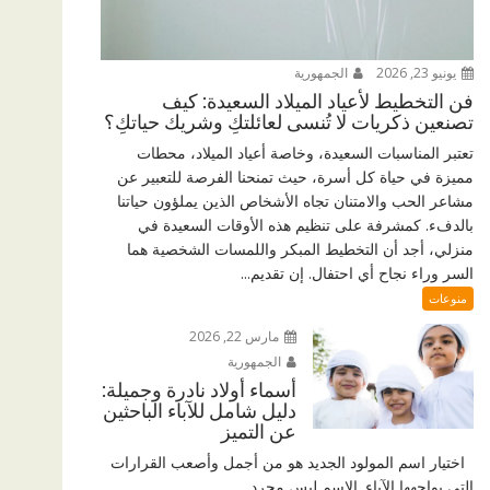
يونيو 23, 2026
الجمهورية
فن التخطيط لأعياد الميلاد السعيدة: كيف
تصنعين ذكريات لا تُنسى لعائلتكِ وشريك حياتكِ؟
تعتبر المناسبات السعيدة، وخاصة أعياد الميلاد، محطات
مميزة في حياة كل أسرة، حيث تمنحنا الفرصة للتعبير عن
مشاعر الحب والامتنان تجاه الأشخاص الذين يملؤون حياتنا
بالدفء. كمشرفة على تنظيم هذه الأوقات السعيدة في
منزلي، أجد أن التخطيط المبكر واللمسات الشخصية هما
السر وراء نجاح أي احتفال. إن تقديم...
منوعات
مارس 22, 2026
الجمهورية
أسماء أولاد نادرة وجميلة:
دليل شامل للآباء الباحثين
عن التميز
اختيار اسم المولود الجديد هو من أجمل وأصعب القرارات
التي يواجهها الآباء. الاسم ليس مجرد...