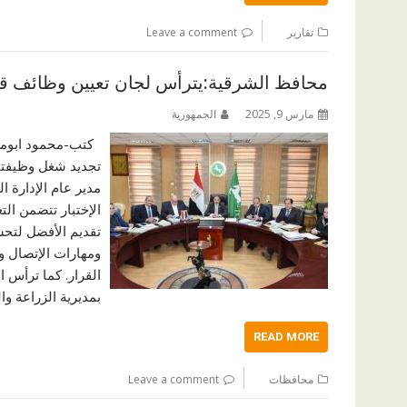
تقارير
Leave a comment
محافظ الشرقية:يترأس لجان تعيين وظائف قياد
مارس 9, 2025
الجمهورية
كتب-محمود ابومسل
تجديد شغل وظيفتى 
مدير عام الإدارة ا
الإختبار تتضمن ال
تقديم الأفضل لتح
ومهارات الإتصال 
القرار. كما ترأس ا
بمديرية الزراعة و
READ MORE
محافظات
Leave a comment