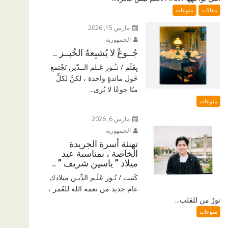
مقالات
منوعات
مارس 15, 2026
الجمهورية
جُــوعٌ لا يُشبِعهُ الخُبــز ..
بِقَلَم / نـُـور عَـلم الــدّين نَجْتمع
حَول مائدةٍ واحدة ، لكنَّ لكلٍّ
منّا جوعًا لا يُرى...
منوعات
مارس 6, 2026
الجمهورية
تهنئة أسرة الجريدة
الخاصة ، بمناسبة عيد
ميلاد ” ياسين شريف ” ..
كَتبت / نُـور عَلَـم الدِّيـن ميلادك
عام جديد من نعمة الله للعُمر ،
نورٌ من للقلب...
منوعات