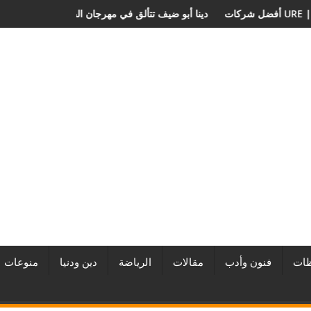
المطورين العقاريين وأبرز المشروعات
دينا أبو ضيف تتألق في مهرجان الصخر
ات
فنون وأدب
مقالات
الرياضة
دين ودنيا
منوعات