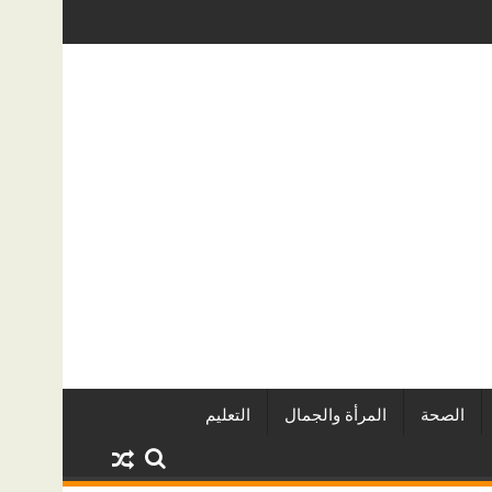
ة الدولي للفاشون.. وتُتوَّج بلقب أفضل مصممة أزياء لعام 2026
كيف تحمي منزلك من تسربات المياه الخفية
الصحة
المرأة والجمال
التعليم