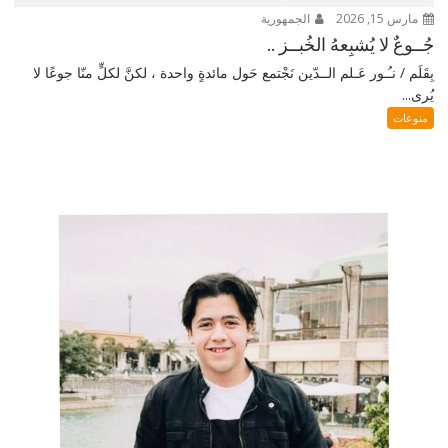
مارس 15, 2026
الجمهورية
جُــوعٌ لا يُشبِعهُ الخُبــز ..
بِقَلَم / نـُـور عَـلم الــدّين نَجْتمع حَول مائدةٍ واحدة ، لكنَّ لكلٍّ منّا جوعًا لا
يُرى...
منوعات