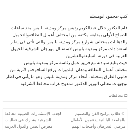
كتب-محمود ابومسلم
قام الدكتور جلال عبدالكريم رئيس مركز ومدينة بلبيس منذ ساعات
الصباح الأولى بمتابعه مكثفه من لمختلف أعمال النظافةوالتجميل
والدهانات بمختلف شوارع مركز ومدينة بلبيس والتى تأتى فى إطار
استعدادات مركز ومدينة بلبيس لاستقبال مهرجان الشرقيه للخيول
العربية في دورته السابعةوالعشرين
حيث يتابع سيادته مع فريق عمل رئاسة مركز ومدينة بلبيس
مختلف أعمال النظافة ودهان البلدورات ورفع السافوحةوالأتربة من
جانبى الطرق بمختلف أنحاء مركز ومدينة بلبيس وهو ما يأتى في إطار
توجيهات معالي الوزير الدكتور ممدوح غراب محافظ الشرقيه
محافظات
تصفّح
طلاب برامج الفن والتصميم
لجذب الإستثمارات الصينية محافظ
المقالات
بالجامعة اليابانية يدعمون الأطفال
الشرقية يشارك في فعاليات
مرضي السرطان وأصحاب الهمم
معرض الصين والدول العربية