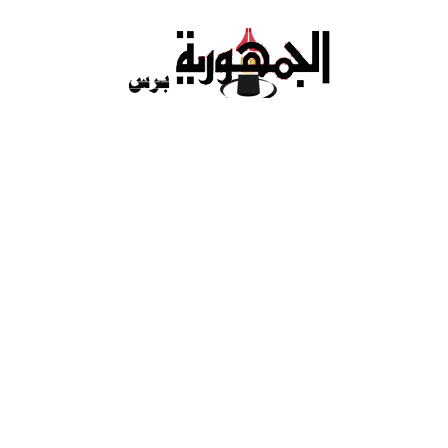
Ski
t
conten