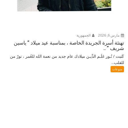
مارس 6, 2026
الجمهورية
تهنئة أسرة الجريدة الخاصة ، بمناسبة عيد ميلاد ” ياسين
شريف ” ..
كَتبت / نُـور عَلَـم الدِّيـن ميلادك عام جديد من نعمة الله للعُمر ، نورٌ من
للقلب...
منوعات