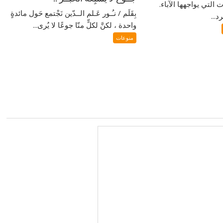
التي يواجهها الآباء.
بِقَلَم / نـُـور عَـلم الــدّين نَجْتمع حَول مائدةٍ
...
واحدة ، لكنَّ لكلٍّ منّا جوعًا لا يُرى...
منوعات