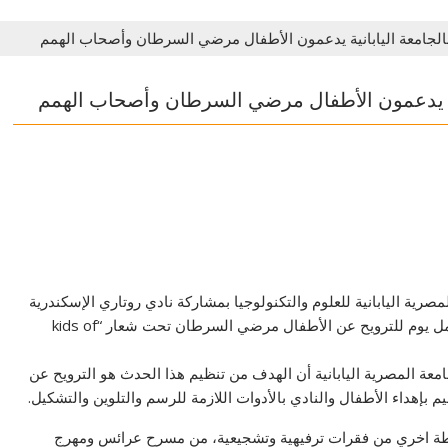
الجامعة اليابانية يدعمون الأطفال مرضي السرطان وأصحاب الهمم
نية يدعمون الأطفال مرضي السرطان وأصحاب الهمم
رية اليابانية للعلوم والتكنولوجيا بمشاركة نادي روتاري الإسكندرية
نورث وبالتنسيق مع مستشفى ايادي المستقبل ٤٠٤٠ فى عمل يوم للترويح عن الأطفال مرضي السرطان تحت شعار “kids of
معة المصرية اليابانية أن الهدف من تنظيم هذا الحدث هو الترويح عن
هداء الأطفال والنادي بالأدوات اللازمة للرسم والتلوين والتشكيل.
نشطة اخري من فقرات ترفيهية وتشجيعية، من مسرح عرائس ومهرج