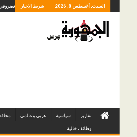
Skip
ما الذي يحدد سعر عملية
السبت, أغسطس 8, 2026
شريط الاخبار
to
content
تقارير
سياسية
عربي وعالمي
محافظ
وظائف خالية