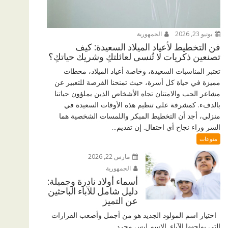
يونيو 23, 2026
الجمهورية
فن التخطيط لأعياد الميلاد السعيدة: كيف
تصنعين ذكريات لا تُنسى لعائلتكِ وشريك حياتكِ؟
تعتبر المناسبات السعيدة، وخاصة أعياد الميلاد، محطات
مميزة في حياة كل أسرة، حيث تمنحنا الفرصة للتعبير عن
مشاعر الحب والامتنان تجاه الأشخاص الذين يملؤون حياتنا
بالدفء. كمشرفة على تنظيم هذه الأوقات السعيدة في
منزلي، أجد أن التخطيط المبكر واللمسات الشخصية هما
السر وراء نجاح أي احتفال. إن تقديم...
منوعات
مارس 22, 2026
الجمهورية
أسماء أولاد نادرة وجميلة:
دليل شامل للآباء الباحثين
عن التميز
اختيار اسم المولود الجديد هو من أجمل وأصعب القرارات
التي يواجهها الآباء. الاسم ليس مجرد...