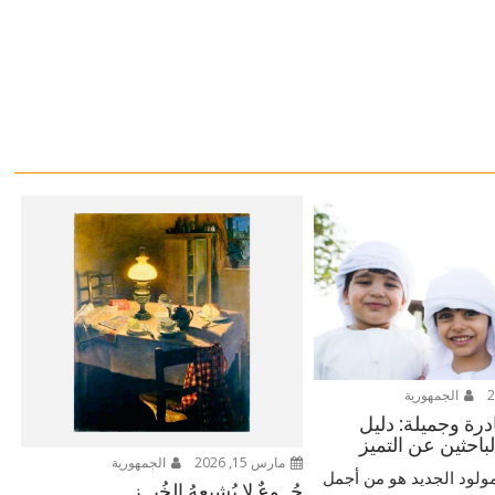
الجمهورية
ادرة وجميلة: دليل
لباحثين عن التميز
مارس 15, 2026
الجمهورية
ولود الجديد هو من أجمل
جُــوعٌ لا يُشبِعهُ الخُبــز ..