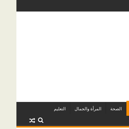
يين وأبرز المشروعات
دينا أبو ضيف تتألق في مهرجان الصخرة الدول
الصحة
المرأة والجمال
التعليم