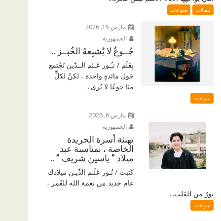
مقالات
منوعات
مارس 15, 2026
الجمهورية
جُــوعٌ لا يُشبِعهُ الخُبــز ..
بِقَلَم / نـُـور عَـلم الــدّين نَجْتمع
حَول مائدةٍ واحدة ، لكنَّ لكلٍّ
منّا جوعًا لا يُرى...
منوعات
مارس 6, 2026
الجمهورية
تهنئة أسرة الجريدة
الخاصة ، بمناسبة عيد
ميلاد ” ياسين شريف ” ..
كَتبت / نُـور عَلَـم الدِّيـن ميلادك
عام جديد من نعمة الله للعُمر ،
نورٌ من للقلب...
منوعات