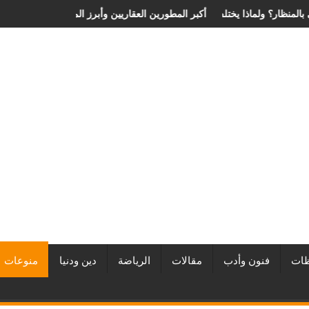
 الانزلاق الغضروفي بالمنظار؟ ولماذا يختلف من مريض لآخر؟
أفضل شركات التطوير العقاري في مصر من URE | أكبر المطورين العقار
ات
فنون وأدب
مقالات
الرياضة
دين ودنيا
منوعات