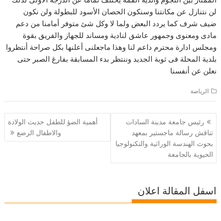
لن نتنازل عن مكانتنا وسنكون الحصان الأسود للبطولة ولن نكون
ضيف شرف كما يردد البعض ولما لا وكل شئ متوفر أمامنا من دعم
مادى ومعنوى وجمهور عاشق لنادية ومساند للجهاز والفريق بقوة
ومجلس ادارة محترم داعم لنا وهذا ماجعلنى أعلنها بكل صراحة أنتظروا
بلدية المحلة فى ثوبة الجديد وننتظر بدء المسابقة بفارغ الصبر حتى
نعلن عن أنفسنا
الرياضة
تصفّح
رئيس جامعة مدينة السادات
أهمية الضؤ للطفل حديث الولادة
المقالات
تناقش رسالة ماجستير بمعهد
والاطفال الرضع
بحوث الهندسة الوراثية والتكنولوجيا
الحيوية بالجامعة
اسفل المقالة اعلان