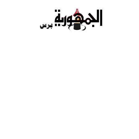
Ski
t
conten