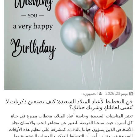
يونيو 23, 2026
الجمهورية
فن التخطيط لأعياد الميلاد السعيدة: كيف تصنعين ذكريات لا
تُنسى لعائلتكِ وشريك حياتكِ؟
تعتبر المناسبات السعيدة، وخاصة أعياد الميلاد، محطات مميزة في حياة
كل أسرة، حيث تمنحنا الفرصة للتعبير عن مشاعر الحب والامتنان تجاه
الأشخاص الذين يملؤون حياتنا بالدفء. كمشرفة على تنظيم هذه الأوقات
السعيدة في منزلي، أجد أن التخطيط المبكر واللمسات الشخصية هما