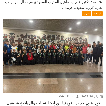
‎ مُتابعة / دكتور علي إسماعيل ‎المدرب السعودي سيف ال نمره يصنع
تجربة كروية سعودية فريدة...
الرياضة
تقارير
يوليو 29, 2025
Basha
0
مصر على عرش إفريقيا.. وزارة الشباب والرياضة تستقبل