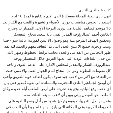
كتب عبدالنبى النادى
أنهى نادى بلدية المحلة معسكرة الذى أقيم بالقاهرة لمدة 10 أيام
استعدادا لخوض منافسات دورى الأضواء والشهرة واللعب مع الكبار بعد
16 موسم قضاهم البلدية فى دورى الدرجة الأولى الممتاز ب وصرح
الكابتن أحمد عبدالرؤوف المدير الفنى بأنة سعيد بنجاح المعسكر
وتحقيق الهدف المرجو منة وهو وصول الاعبين لفورمة عالية سواء فنيا
وبدنيا وتجربة جميع الاعبين الجدد التى تم التعاقد معهم والحمد لله لقد
ظهر التجانس بين القدامى والجدد بجانب ترابط الخطوط وظهر ذلك
من خلال اللقاءات الودية التى لعبها الفريق خلال المعسكر ووجة
عبدالرؤوف الشكر والتقدير لمجلس الادارة على الدعم القوى واتاحة
كل مقومات البطولة وعوامل النجاح أمام الجهاز الفنى والاعبين حيث
تم التعاقد مع أكثر من لاعب جيد سوف يكون أضافة قوية للفريق وأحب
أن أوضح لجماهير النادى المحترمة والمساندة لى بقوة كمدير فنى بأن
أى لاعب وقع للبلدية وقع بعد تجربتة على أرض الملعب أيام عديدة وكان
الملعب هو الفيصل بينى وبين أى لاعب سيتم التعاقد معة
ونحن نواصل التدريبات بقوة وتركيز شديد من أجل وضع البلدية على
الخريطة الكروية وفى المكانة التى يليق بها وأعلم جيدا بأن اللعب فى
الممتاز بين النجوم وأندية القمة يختلف تماما عن الدرجة الأولى لذلك