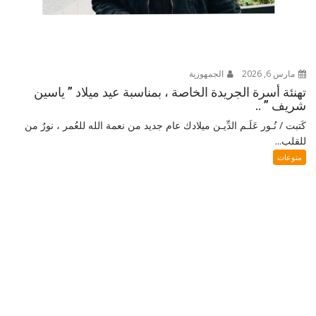
مارس 6, 2026
الجمهورية
تهنئة أسرة الجريدة الخاصة ، بمناسبة عيد ميلاد ” ياسين
شريف ” ..
كَتبت / نُـور عَلَـم الدِّيـن ميلادك عام جديد من نعمة الله للعُمر ، نورٌ من
للقلب...
منوعات