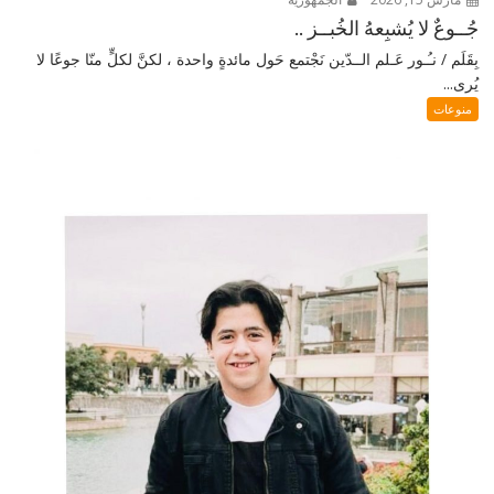
جُــوعٌ لا يُشبِعهُ الخُبــز ..
بِقَلَم / نـُـور عَـلم الــدّين نَجْتمع حَول مائدةٍ واحدة ، لكنَّ لكلٍّ منّا جوعًا لا
يُرى...
منوعات