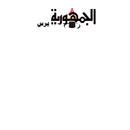
Ski
t
conten