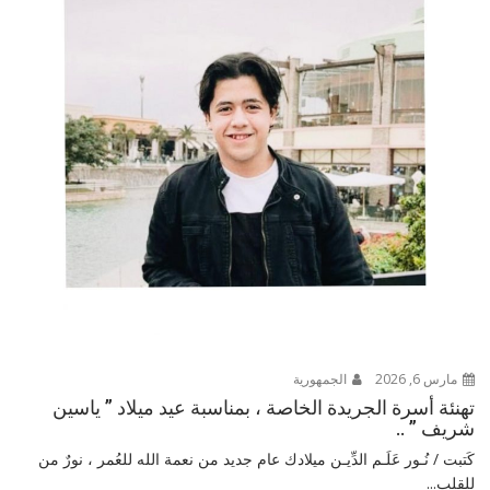
مارس 6, 2026
الجمهورية
تهنئة أسرة الجريدة الخاصة ، بمناسبة عيد ميلاد ” ياسين
شريف ” ..
كَتبت / نُـور عَلَـم الدِّيـن ميلادك عام جديد من نعمة الله للعُمر ، نورٌ من
للقلب...