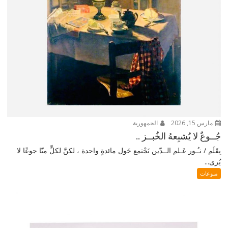
مارس 15, 2026
الجمهورية
جُــوعٌ لا يُشبِعهُ الخُبــز ..
بِقَلَم / نـُـور عَـلم الــدّين نَجْتمع حَول مائدةٍ واحدة ، لكنَّ لكلٍّ منّا جوعًا لا
يُرى...
منوعات