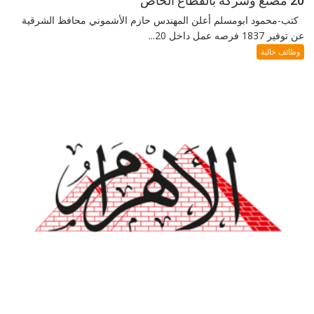
20 مصنع وشركة بالقطاع الخاص
كتب-محمود ابومسلم أعلن المهندس حازم الأشموني محافظ الشرقية
عن توفير 1837 فرصه عمل داخل 20...
وظائف خالية