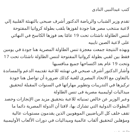
كتب عبدالنبى النادى
تقدم وزير الشباب والرياضة الدكتور أشرف صبحى بالتهنئة القلبية إلي
لاعبة منتخب مصر هنا جودة لفوزها بلقب بطولة كرواتيا المفتوحة
لتنس الطاولة ناشئات تحت 19 عامًا بعد فوزها الكاسح في النهائي
على لاعبة الصين تايبيه
وبهذه النتيجة جمعت معجزة تنس الطاولة المصرية هنا جودة في يومين
فقط بين لقبي بطولة كرواتيا المفتوحة لتنس الطاولة ناشئات تحت 17
وتحت 19 عام بعد اكتساحها جميع منافسيها
وأشار الدكتور أشرف صبحي في تهنئته للاعبة تقديمه الدعم والمساندة
بالتعاون مع الاتحاد المصرى للعبة كذلك ضرورة أن تواصل هنا جودة
تركيزها في التدريبات وتطوير مهاراتها في السنوات المقبلة لتحقيق
ميداليات اوليمبية مصرية فى تنس الطاولة
وعبر الوزير عن خالص تمنياته للاعبة بتحقيق مزيد من الإنجازات وحصد
البطولات الدولية التي تشارك بها، لافتا أن الدولة المصرية دائما ما
تقف خلف كل الرياضيين الموهوبين الذين يقدمون مستويات عالية
ومؤهلبن لتحقيق ألقاب عالمية وميداليات في دورات الألعاب الأوليمبية