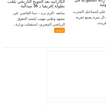
الكاراتيه بعد التتويج التاريخي بلقب
لية
بطولة إفريقيا بـ 36 ميدالية
‎ مُتابعة / دكتور علي إسماعيل ‎المدرب
متابعه -اكرم دره – دينا القاضي في
ل نمره يصنع تجربة
مشهد وطني مهيب يُجسد التفوق
يدة...
الرياضي المصري، استقبلت وزارة...
الرياضة