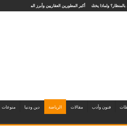
 الانزلاق الغضروفي بالمنظار؟ ولماذا يختلف من مريض لآخر؟
أفضل شركات التطوير العقاري في مصر من URE | أكبر المطورين العقار
ات
فنون وأدب
مقالات
الرياضة
دين ودنيا
منوعات