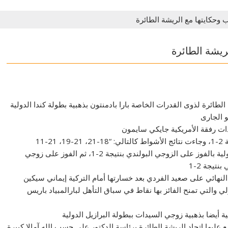
وحكايتها مع الريشة الطائرة
يشة الطائرة
ائرة لذوى القدرات الخاصة بارا بادمنتون بذهبية بطولة كندا الدولية
ت رفقة الأمريكية جايكي سايمون
11
واستهل الزوجي المصري الأمريكي مشواره في البطولة الدولية بالفوز على الزوجي البولندي بنتيجة 2-1، ثم الفوز على زوجي
نهائي على صعيد الفردي بعد خسارتها أمام التركية إيماني سيكين
ي والتي تمنح الفائز بها نقاط في سباق التأهل لبارالمبياد باريس
ة أيضا بذهبية زوجي السيدات ببطولة البرازيل الدولية
عليها اتحاد الريشة الطائرة برئاسة الدكتور علي حسب الله آمالا كبيرة