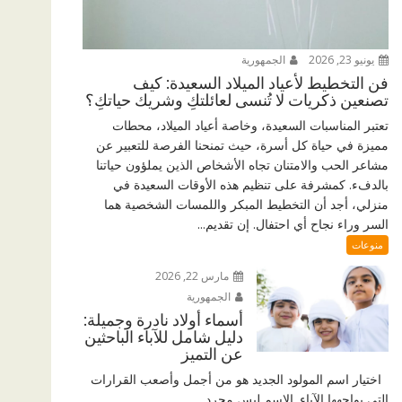
يونيو 23, 2026
الجمهورية
فن التخطيط لأعياد الميلاد السعيدة: كيف
تصنعين ذكريات لا تُنسى لعائلتكِ وشريك حياتكِ؟
تعتبر المناسبات السعيدة، وخاصة أعياد الميلاد، محطات
مميزة في حياة كل أسرة، حيث تمنحنا الفرصة للتعبير عن
مشاعر الحب والامتنان تجاه الأشخاص الذين يملؤون حياتنا
بالدفء. كمشرفة على تنظيم هذه الأوقات السعيدة في
منزلي، أجد أن التخطيط المبكر واللمسات الشخصية هما
السر وراء نجاح أي احتفال. إن تقديم...
منوعات
مارس 22, 2026
الجمهورية
أسماء أولاد نادرة وجميلة:
دليل شامل للآباء الباحثين
عن التميز
اختيار اسم المولود الجديد هو من أجمل وأصعب القرارات
التي يواجهها الآباء. الاسم ليس مجرد...