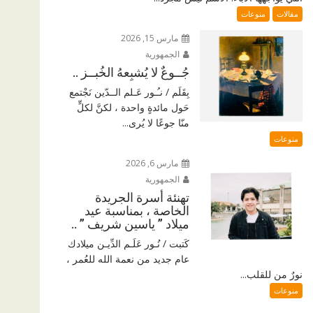
مقالات
منوعات
مارس 15, 2026
الجمهورية
جُــوعٌ لا يُشبِعهُ الخُبــز ..
بِقَلَم / نـُـور عَـلم الــدّين نَجْتمع
حَول مائدةٍ واحدة ، لكنَّ لكلٍّ
منّا جوعًا لا يُرى...
منوعات
مارس 6, 2026
الجمهورية
تهنئة أسرة الجريدة
الخاصة ، بمناسبة عيد
ميلاد ” ياسين شريف ” ..
كَتبت / نُـور عَلَـم الدِّيـن ميلادك
عام جديد من نعمة الله للعُمر ،
نورٌ من للقلب...
منوعات