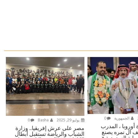
الجمهورية
0
يوليو 29, 2025
Basha
0
أوروبا ، المدرب
مصر على عرش إفريقيا.. وزارة
 ال نمره يصنع
الشباب والرياضة تستقبل أبطال
 راية السعودية في