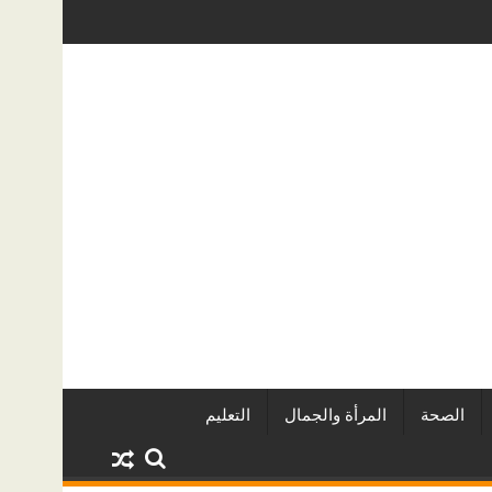
يين وأبرز المشروعات
دينا أبو ضيف تتألق في مهرجان الصخرة الدول
الصحة
المرأة والجمال
التعليم