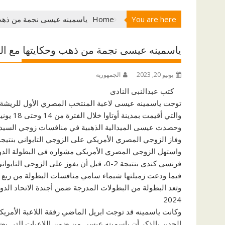
You are here
Home
ياسمينه عيسى نجمة من ذهب 
ياسمينه عيسى نجمة من ذهب وحكايتها مع الر
يونيو 20, 2023
الجمهورية
كتب عبدالنبى النادى
توجت ياسمينه عيسى لاعبة المنتخب المصري الأول للريشة الط
والتي أقيمت بمدينة أوتاوا خلال الفترة من 14 وحتى 18 يونيو الجارى
وحصدت عيسى الميدالية الذهبية في منافسات زوجي السيدا
وفاز الزوجي المصري الأمريكي على الزوجي التايواني بنتيجة 2-1، وجاءت نتائج الأشواط كالتالي: “18-21، 21-19، 21-
فرنسي كندي بنتيجة 2-0، قبل أن يفوز على الزوجي التايواني بنتيجة 2-1
فيما ودعت زميلتها شيماء سامي منافسات البطولة من ربع ال
وتعد البطولة من البطولات المدرجة ضمن أجندة الاتحاد الدول
2024
وكانت ياسمينه قد توجت ابريل الماضي رفقة اللاعبة الأمريكي
الجدير بالذكر أن ياسمينه عيسى من ضمن اللاعبات التي يضع 