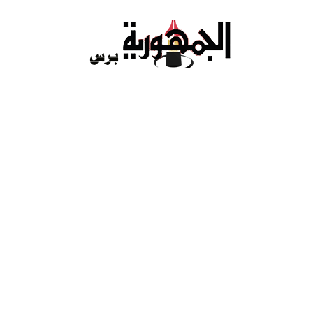
Ski
t
conten