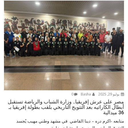
يوليو 29, 2025
Basha
0
مصر على عرش إفريقيا.. وزارة الشباب والرياضة تستقبل
أبطال الكاراتيه بعد التتويج التاريخي بلقب بطولة إفريقيا بـ
36 ميدالية
متابعه -اكرم دره – دينا القاضي في مشهد وطني مهيب يُجسد
التفوق الرياضي المصري، استقبلت وزارة...