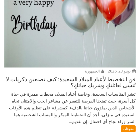
يونيو 23, 2026
الجمهورية
فن التخطيط لأعياد الميلاد السعيدة: كيف تصنعين ذكريات لا
تُنسى لعائلتكِ وشريك حياتكِ؟
تعتبر المناسبات السعيدة، وخاصة أعياد الميلاد، محطات مميزة في حياة
كل أسرة، حيث تمنحنا الفرصة للتعبير عن مشاعر الحب والامتنان تجاه
الأشخاص الذين يملؤون حياتنا بالدفء. كمشرفة على تنظيم هذه الأوقات
السعيدة في منزلي، أجد أن التخطيط المبكر واللمسات الشخصية هما
السر وراء نجاح أي احتفال. إن تقديم...
منوعات