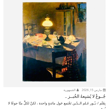
مارس 15, 2026
الجمهورية
جُــوعٌ لا يُشبِعهُ الخُبــز ..
بِقَلَم / نـُـور عَـلم الــدّين نَجْتمع حَول مائدةٍ واحدة ، لكنَّ لكلٍّ منّا جوعًا لا
يُرى...