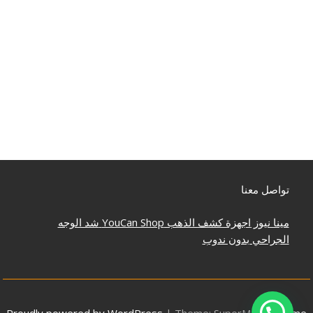
تواصل معنا
مينا نيوز
اجهزة كشف الذهب
YouCan Shop
شد الوجه
الجراحي بدون ندوب
Proudly powered by WordPress
|
Theme: SuperMag by
Acme