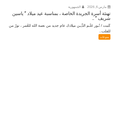
مارس 6, 2026
الجمهورية
تهنئة أسرة الجريدة الخاصة ، بمناسبة عيد ميلاد ” ياسين
شريف ” ..
كَتبت / نُـور عَلَـم الدِّيـن ميلادك عام جديد من نعمة الله للعُمر ، نورٌ من
للقلب...
منوعات