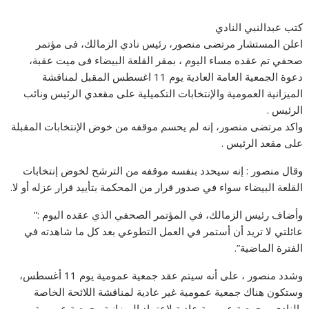
كتب عبدالنبي النادي
اعلن المستشار مرتضى منصور، رئيس نادي الزمالك، فى مؤتمر
صحفي تم عقده مساء اليوم ، بمقر القلعة البيضاء فى ميت عقبة،
دعوة الجمعية العامة العادية يوم 11 اغسطس المقبل لمناقشة
الميزانية العمومية والإنتخابات التكميلية على مقعدي الرئيس ونائب
الرئيس .
واكد مرتضى منصور، إنه لم يحسم موقفه من خوض الإنتخابات المقبلة
على مقعد الرئيس .
وقال منصور : إنه سيحدد بنفسه موقفه من الترشح لخوض إنتخابات
القلعة البيضاء سواء في صدور قرار من المحكمة بتأييد قرار عزله أو لا.
وأضاف رئيس الزمالك، في المؤتمر الصحفي الذي عقده اليوم :”
عائلتي لا تريد أن أستمر في العمل التطوعي بعد كل ما شاهدته في
الفترة الماضية”.
وشدد منصور ، على أنه سيتم عقد جمعية عمومية يوم 11 أغسطس،
وستكون هناك جمعية عمومية غير عادية لمناقشة اللائحة الخاصة
بالنادي، وجمعية عمومية عادية لإعتماد الميزانية وجمعية عمومية