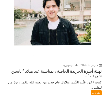
مارس 6, 2026
الجمهورية
تهنئة أسرة الجريدة الخاصة ، بمناسبة عيد ميلاد ” ياسين
شريف ” ..
كَتبت / نُـور عَلَـم الدِّيـن ميلادك عام جديد من نعمة الله للعُمر ، نورٌ من
للقلب...
منوعات