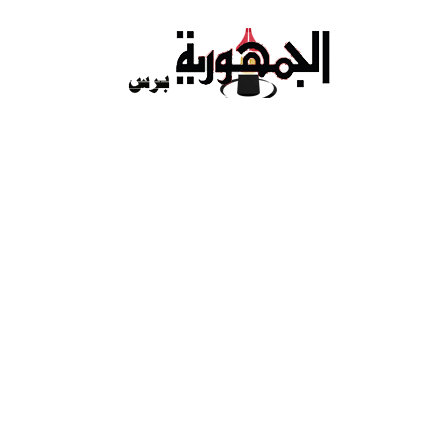
Ski
t
conten