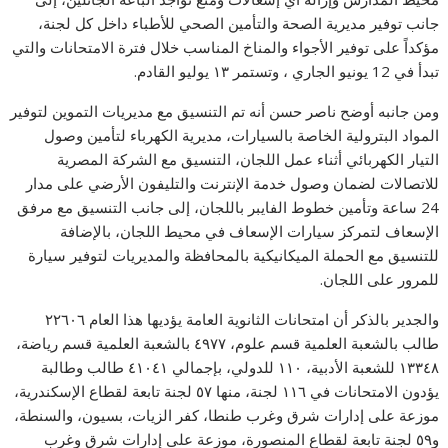
جانب توفير مديرية الصحة والتأمين الصحي للأطباء داخل كل لجنة،
مؤكداً على توفير الأجواء والمناخ المناسب خلال فترة الامتحانات والتي
تبدأ في 12 يونيو الجاري ، وتستمر ١٣ يوليو القادم.
ومن جانبه أوضح ناصر حسن أنه تم التنسيق مع مديريات التموين لتوفير
المواد البترولية الخاصة بالسيارات، مديرية الكهرباء لتأمين وصول
التيار الكهربائي أثناء عمل اللجان، التنسيق مع الشركة المصرية
للاتصالات لضمان وصول خدمة الإنترنت والتليفون الأرضي على مدار
24 ساعة وتأمين خطوط الفايبر باللجان، إلى جانب التنسيق مع مرفق
الإسعاف لتمركز سيارات الإسعاف في محيط اللجان، بالإضافة
للتنسيق مع الحملة الميكانيكية بالمحافظة والمديريات لتوفير سيارة
للمرور على اللجان.
والجدير بالذكر أن امتحانات الثانوية العامة يؤديها هذا العام ٢٢٦٠٦
طالب بالشعبة العلمية قسم علوم، ٤٩٧٧ بالشعبة العلمية قسم رياضة،
١٣٣٤٨ للشعبة الأدبية، ١١٠ للدولي، بإجمالي ٤١٠٤١ طالب وطالبة
يؤدون الامتحانات في ١١٦ لجنة، منها ٥٧ لجنة تابعة لقطاع الإسكندرية،
موزعة على إدارات شرق وغرب طنطا، كفر الزيات، بسيون، والسنطة،
و٥٩ لجنة تابعة لقطاع المنصورة، موزعة على إدارات شرق وغرب