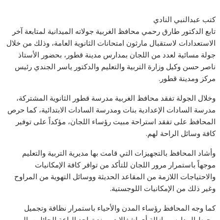
كتب عبدالنبي النادي
تابع الدكتور طارق رحمي محافظ الغربية جولاته الميدانية لمتابعة آخر
الاستعدادات لاستقبال مارثون امتحانات الثانوية العامة، وذلك من خلال
جولة مسائية لعدد من اللجان بمدارس مدينة قطور، بحضور الأستاذ
ناصر حسن وكيل وزارة التربية والتعليم والدكتور ياسر الجندي رئيس
مركز ومدينة قطور.
وخلال الجولة تفقد محافظ الغربية مدرسة قطور الثانوية المشتركة،
مدرسة السادات الإعدادية بنات ومدرسة السادات الابتدائية، كما حرص
المحافظ على تفقد استراحة مبيت رؤساء اللجان، مؤكداً على توفير
كافة وسائل الراحة لهم.
وأشاد المحافظ بالتجهيزات التي قامت بها مديرية التربية والتعليم
موجهاً باستمرار مرور اللجان للتأكد من توافر كافة الإمكانيات
والاحتياجات اللازمة من المقاعد الحديثة ووسائل التهوية من المراوح
وغير ذلك من الإمكانيات اللوجستية.
كما وجه المحافظ رؤساء المدن والأحياء باستمرار نظافة وتجميل
محيط المدارس وإزالة أي إشغالات ومنع تواجد الباعة الجائلين، إلى