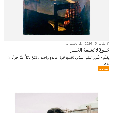
مارس 15, 2026
الجمهورية
جُــوعٌ لا يُشبِعهُ الخُبــز ..
بِقَلَم / نـُـور عَـلم الــدّين نَجْتمع حَول مائدةٍ واحدة ، لكنَّ لكلٍّ منّا جوعًا لا
يُرى...
منوعات