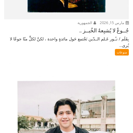
مارس 15, 2026
الجمهورية
جُــوعٌ لا يُشبِعهُ الخُبــز ..
بِقَلَم / نـُـور عَـلم الــدّين نَجْتمع حَول مائدةٍ واحدة ، لكنَّ لكلٍّ منّا جوعًا لا
يُرى...
منوعات