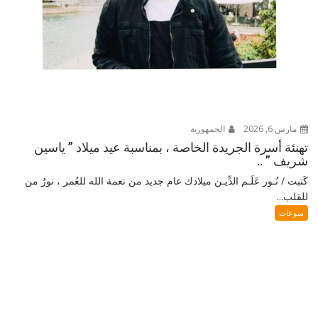
مارس 6, 2026
الجمهورية
تهنئة أسرة الجريدة الخاصة ، بمناسبة عيد ميلاد ” ياسين
شريف ” ..
كَتبت / نُـور عَلَـم الدِّيـن ميلادك عام جديد من نعمة الله للعُمر ، نورٌ من
للقلب...
منوعات