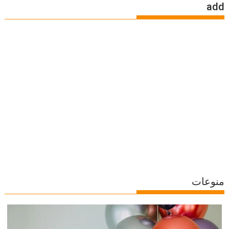
add
منوعات