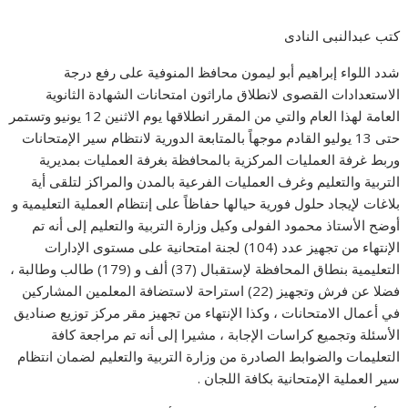
كتب عبدالنبى النادى
شدد اللواء إبراهيم أبو ليمون محافظ المنوفية على رفع درجة
الاستعدادات القصوى لانطلاق ماراثون امتحانات الشهادة الثانوية
العامة لهذا العام والتي من المقرر انطلاقها يوم الاثنين 12 يونيو وتستمر
حتى 13 يوليو القادم موجهاً بالمتابعة الدورية لانتظام سير الإمتحانات
وربط غرفة العمليات المركزية بالمحافظة بغرفة العمليات بمديرية
التربية والتعليم وغرف العمليات الفرعية بالمدن والمراكز لتلقى أية
بلاغات لإيجاد حلول فورية حيالها حفاظاً على إنتظام العملية التعليمية و
أوضح الأستاذ محمود الفولى وكيل وزارة التربية والتعليم إلى أنه تم
الإنتهاء من تجهيز عدد (104) لجنة امتحانية على مستوى الإدارات
التعليمية بنطاق المحافظة لإستقبال (37) ألف و (179) طالب وطالبة ،
فضلا عن فرش وتجهيز (22) استراحة لاستضافة المعلمين المشاركين
في أعمال الامتحانات ، وكذا الإنتهاء من تجهيز مقر مركز توزيع صناديق
الأسئلة وتجميع كراسات الإجابة ، مشيرا إلى أنه تم مراجعة كافة
التعليمات والضوابط الصادرة من وزارة التربية والتعليم لضمان انتظام
سير العملية الإمتحانية بكافة اللجان .