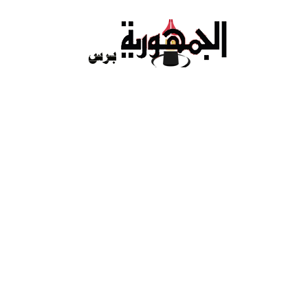
Ski
t
conten