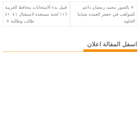
تصفّح
بالصور محمد رمضان داعم
قبيل بدء الامتحانات محافظ الغربية
المقالات
للمواهب في جعفر العمده شبابنا
١١٦ لجنة مستعدة لاستقبال ٤١٠٤١
الحلوه
طالب وطالبة
اسفل المقالة اعلان