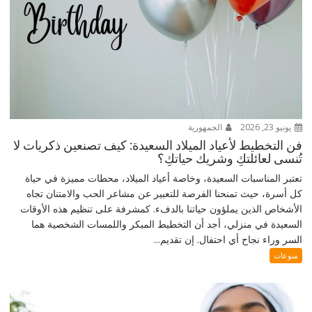
يونيو 23, 2026
الجمهورية
فن التخطيط لأعياد الميلاد السعيدة: كيف تصنعين ذكريات لا
تُنسى لعائلتكِ وشريك حياتكِ؟
تعتبر المناسبات السعيدة، وخاصة أعياد الميلاد، محطات مميزة في حياة
كل أسرة، حيث تمنحنا الفرصة للتعبير عن مشاعر الحب والامتنان تجاه
الأشخاص الذين يملؤون حياتنا بالدفء. كمشرفة على تنظيم هذه الأوقات
السعيدة في منزلي، أجد أن التخطيط المبكر واللمسات الشخصية هما
السر وراء نجاح أي احتفال. إن تقديم...
منوعات