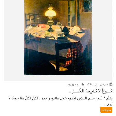
مارس 15, 2026
الجمهورية
جُــوعٌ لا يُشبِعهُ الخُبــز ..
بِقَلَم / نـُـور عَـلم الــدّين نَجْتمع حَول مائدةٍ واحدة ، لكنَّ لكلٍّ منّا جوعًا لا
يُرى...
منوعات