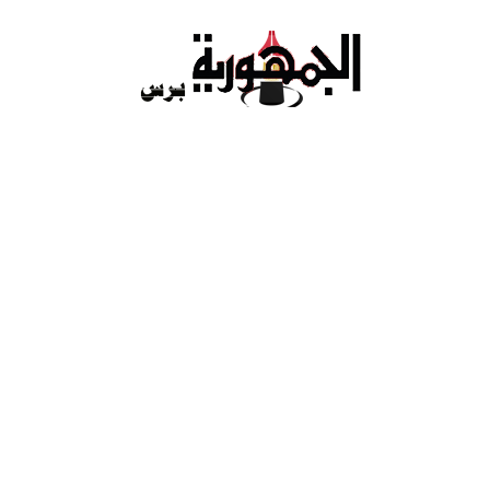
Ski
t
conten