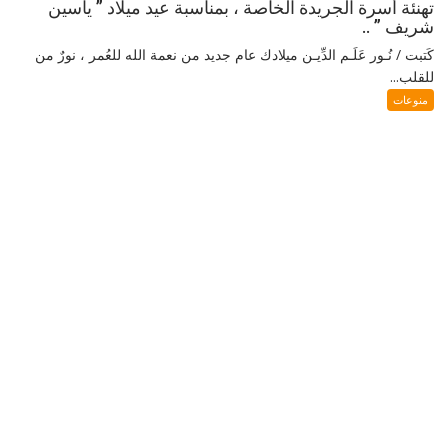
تهنئة أسرة الجريدة الخاصة ، بمناسبة عيد ميلاد ” ياسين
شريف ” ..
كَتبت / نُـور عَلَـم الدِّيـن ميلادك عام جديد من نعمة الله للعُمر ، نورٌ من
للقلب...
منوعات