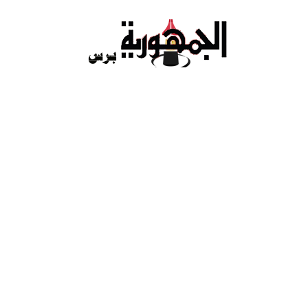
Ski
t
conten