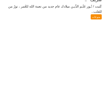
كَتبت / نُـور عَلَـم الدِّيـن ميلادك عام جديد من نعمة الله للعُمر ، نورٌ من
للقلب...
منوعات