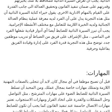
الذاتية. يجب أن تعرض السيرة الذاتية للمحافظ بلا شك بخبرتهم
وقدرتهم على ضمان تنفيذ القانون وتحقيق العدالة الى جانب القدرة
على القيام بالمهام الادارية الاخرى. يقول خبراء كتابة السيرة الذاتية أن
مثل هذه التجربة يدل على أن الفرد لديه معرفة عملية بنظام العدالة
الجنائية ولديه الخبرة اللازمة للتعامل مع مختلف الأنشطة الإجرامية.
يجب أن تبرز السيرة الذاتية للضابط أيضا أي أدوار قيادية شغلها الفرد
في الماضي ، مثل الإشراف على فريق من الضباط أو تدريب موظفين
جدد. توضح مثل هذه التجربة قدرة الفرد على إدارة وقيادة الفريق
بفاعلية وحرفية.
المهارات:
قبل أن تصبح موظفا في أي مجال كان, لابد أن تتحلى بالصفات المهنية
اللازمة وتمتلك مهارات خاصة بمجال عملك. ومن المحبذ أن تسلط
السيرة الذاتية للضابط الضوء على مهارات المترشح ، مثل التواصل
وحل المشكلات والقدرة على اتخاذ القرار ومهارات الاستجواب. تعتبر
مهارات الاتصال حاسمة عند تنفيذ القانون كما يجب أن تكون للضابط
القدرة على التواصل بشكل فعال مع المواطنين, و السلط الامنية