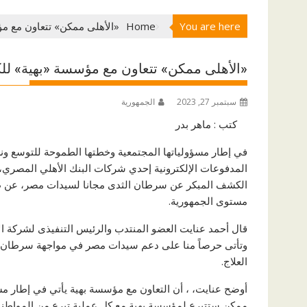
You are here
Home
«الأهلى ممكن» تتعاون مع م
«الأهلى ممكن» تتعاون مع مؤسسة «بهية» ل
سبتمبر 27, 2023
الجمهورية
كتب : ماهر بدر
في إطار مسؤولياتها المجتمعية وخطتها الطموحة للتوسع و
المدفوعات الإلكترونية إحدي شركات البنك الأهلي المصري،
الكشف المبكر عن سرطان الثدى مجانا لسيدات مصر، عن ط
مستوى الجمهورية.
قال أحمد عنايت العضو المنتدب والرئيس التنفيذى لشركة ال
وتأتى حرصاً منا على دعم سيدات مصر في مواجهة سرطان ا
العلاج.
أوضح عنايت، ، أن التعاون مع مؤسسة بهية يأتي في إطار م
ممكن ستتبرع لمؤسسة بهية مع كل عملية تبرع من المواطني