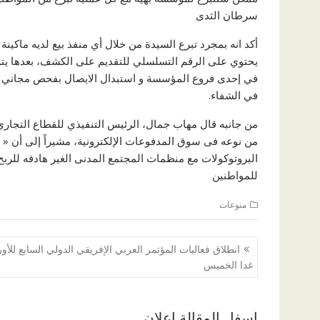
سرطان الثدى
أكد انه بمجرد تبرع السيدة من خلال أي منفذ بيع لديه ماكي
يحتوي على الرقم التسلسلي للتقديم على الكشف، بعدها يت
في إحدى فروع المؤسسة و استبدال الايصال بفحص مجاني لاك
في الشفاء.
من جانبه قال مهاب جمال، الرئيس التنفيذي للقطاع التجاري 
من نوعه فى سوق المدفوعات الإلكترونية، مشيراً إلى أن « ا
البروتوكولات مع منظمات المجتمع المدنى الغير هادفه للر
للمواطنين
منوعات
تصفّح
انطلاق فعاليات المؤتمر العربي الإفريقي الدولي السابع للأور
المقالات
غدا الخميس
اسفل المقالة اعلان