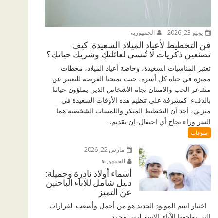
يونيو 23, 2026
الجمهورية
فن التخطيط لأعياد الميلاد السعيدة: كيف
تصنعين ذكريات لا تُنسى لعائلتكِ وشريك حياتكِ؟
تعتبر المناسبات السعيدة، وخاصة أعياد الميلاد، محطات
مميزة في حياة كل أسرة، حيث تمنحنا الفرصة للتعبير عن
مشاعر الحب والامتنان تجاه الأشخاص الذين يملؤون حياتنا
بالدفء. كمشرفة على تنظيم هذه الأوقات السعيدة في
منزلي، أجد أن التخطيط المبكر واللمسات الشخصية هما
السر وراء نجاح أي احتفال. إن تقديم...
منوعات
مارس 22, 2026
الجمهورية
أسماء أولاد نادرة وجميلة:
دليل شامل للآباء الباحثين
عن التميز
اختيار اسم المولود الجديد هو من أجمل وأصعب القرارات
التي يواجهها الآباء. الاسم ليس مجرد...