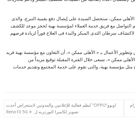
نة الأهلي ممكن، ستحصل السيدة على إيصال دفع بقمية التبرع، والذى
م التواصل مع فريق خدمة العملاء لمؤسسة بهية لحجز موعد للكشف
تشاف سرطان الثدى المبكر والبدء فى العلاج فوراً لزيادة فرصهم
وتطوير الأعمال بـ « الأهلى ممكن »، أن التعاون مع مؤسسة بهية فريد
لأهلي ممكن »، تسعى خلال الفترة المقبلة توقيع مزيداً من
بح مثل مؤسسة بهية، والتى تقوم على خدمة المجتمع وتقديم خدمات
ام
اوبوو”OPPO” تُنظم فعالية للإعلامين والمدونين لاستعراض أحدث
تصوير لكاميرا البورتريه ل Reno10 5G