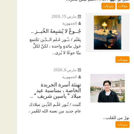
مقالات
منوعات
مارس 15, 2026
الجمهورية
جُــوعٌ لا يُشبِعهُ الخُبــز ..
بِقَلَم / نـُـور عَـلم الــدّين نَجْتمع
حَول مائدةٍ واحدة ، لكنَّ لكلٍّ
منّا جوعًا لا يُرى...
منوعات
مارس 6, 2026
الجمهورية
تهنئة أسرة الجريدة
الخاصة ، بمناسبة عيد
ميلاد ” ياسين شريف ” ..
كَتبت / نُـور عَلَـم الدِّيـن ميلادك
عام جديد من نعمة الله للعُمر ،
نورٌ من للقلب...
منوعات