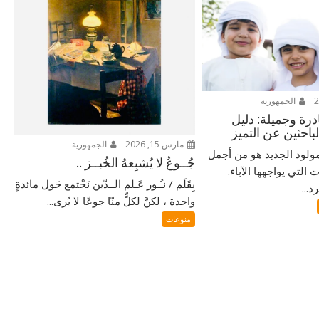
الجمهورية
ادرة وجميلة: دليل
لباحثين عن التميز
مارس 15, 2026
الجمهورية
ولود الجديد هو من أجمل
جُــوعٌ لا يُشبِعهُ الخُبــز ..
التي يواجهها الآباء.
بِقَلَم / نـُـور عَـلم الــدّين نَجْتمع حَول مائدةٍ
...
واحدة ، لكنَّ لكلٍّ منّا جوعًا لا يُرى...
منوعات