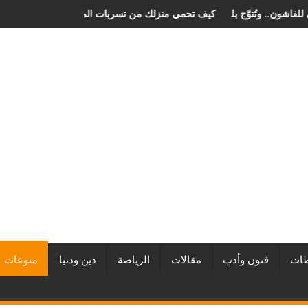
جان الصخرة الدولي للفاشون.. وتُتوَّج بلقب أفضل مصممة أزياء لعام 2026
كيف تحمي منزلك من تسربات الميا
ات
فنون وأدب
مقالات
الرياضة
دين ودنيا
منوعات