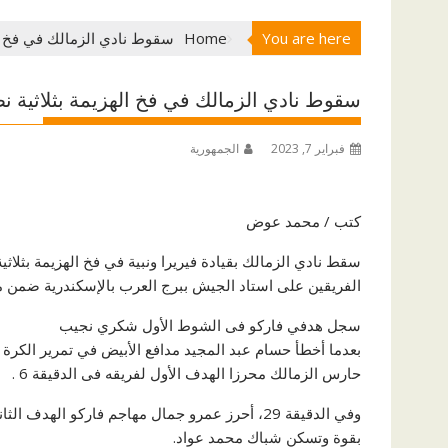
You are here
Home
سقوط نادي الزمالك في فخ اله
سقوط نادي الزمالك في فخ الهزيمة بثلاثية ن
فبراير 7, 2023
الجمهورية
كتب / محمد عوض
سقط نادي الزمالك بقيادة فيريرا ونبية في فخ الهزيمة بثلاث
الفريقين على استاد الجيش ببرج العرب بالإسكندرية ضمن م
سجل هدفي فاركو فى الشوط الأول شكري نجيب
بعدما أخطأ حسام عبد المجيد مدافع الأبيض في تمرير الكر
حارس الزمالك محرزا الهدف الأول لفريقه فى الدقيقة 6 .
وفي الدقيقة 29، أحرز عمرو جمال مهاجم فاركو اله
بقوة وتسكن شباك محمد عواد.