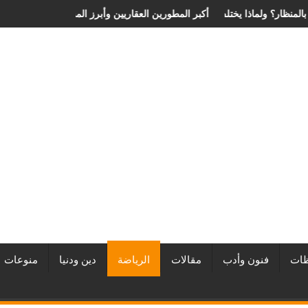
الانزلاق الغضروفي بالمنظار؟ ولماذا يختلف من مريض لآخر؟
أفضل شركات التطوير العقاري في مصر من URE | أكبر المطورين العقاري
ات
فنون وأدب
مقالات
الرياضة
دين ودنيا
منوعات