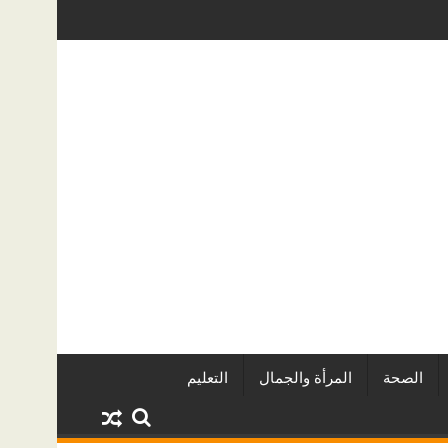
ين وأبرز المشروعات
دينا أبو ضيف تتألق في مهرجان الصخرة الدولي
الصحة
المرأة والجمال
التعليم