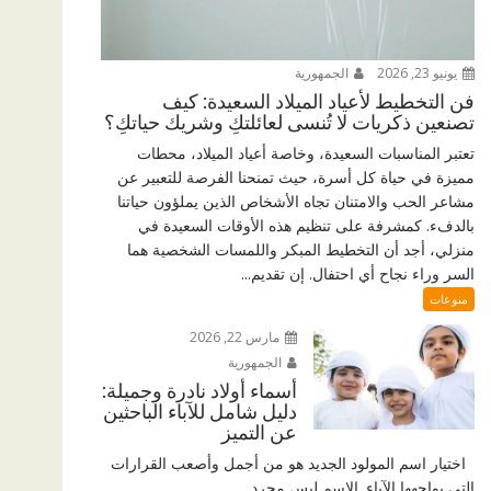
يونيو 23, 2026
الجمهورية
فن التخطيط لأعياد الميلاد السعيدة: كيف
تصنعين ذكريات لا تُنسى لعائلتكِ وشريك حياتكِ؟
تعتبر المناسبات السعيدة، وخاصة أعياد الميلاد، محطات
مميزة في حياة كل أسرة، حيث تمنحنا الفرصة للتعبير عن
مشاعر الحب والامتنان تجاه الأشخاص الذين يملؤون حياتنا
بالدفء. كمشرفة على تنظيم هذه الأوقات السعيدة في
منزلي، أجد أن التخطيط المبكر واللمسات الشخصية هما
السر وراء نجاح أي احتفال. إن تقديم...
منوعات
مارس 22, 2026
الجمهورية
أسماء أولاد نادرة وجميلة:
دليل شامل للآباء الباحثين
عن التميز
اختيار اسم المولود الجديد هو من أجمل وأصعب القرارات
التي يواجهها الآباء. الاسم ليس مجرد...