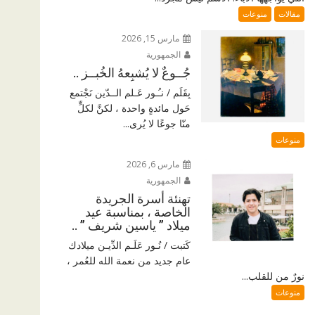
مقالات
منوعات
مارس 15, 2026
الجمهورية
جُــوعٌ لا يُشبِعهُ الخُبــز ..
بِقَلَم / نـُـور عَـلم الــدّين نَجْتمع
حَول مائدةٍ واحدة ، لكنَّ لكلٍّ
منّا جوعًا لا يُرى...
منوعات
مارس 6, 2026
الجمهورية
تهنئة أسرة الجريدة
الخاصة ، بمناسبة عيد
ميلاد ” ياسين شريف ” ..
كَتبت / نُـور عَلَـم الدِّيـن ميلادك
عام جديد من نعمة الله للعُمر ،
نورٌ من للقلب...
منوعات