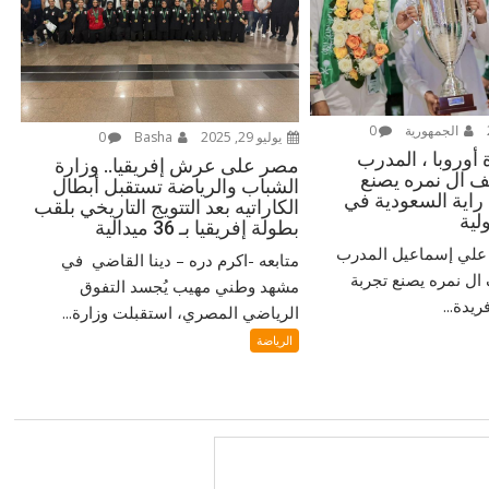
الجمهورية
0
يوليو 29, 2025
Basha
0
أوروبا ، المدرب
مصر على عرش إفريقيا.. وزارة
 ال نمره يصنع
الشباب والرياضة تستقبل أبطال
 راية السعودية في
الكاراتيه بعد التتويج التاريخي بلقب
لية
بطولة إفريقيا بـ 36 ميدالية
‎ مُتابعة / دكتور علي إسماعيل ‎المدرب
متابعه -اكرم دره – دينا القاضي في
ل نمره يصنع تجربة
مشهد وطني مهيب يُجسد التفوق
يدة...
الرياضي المصري، استقبلت وزارة...
الرياضة