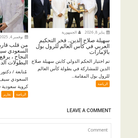
يناير 8, 2026
الجمهورية
نوفمبر 4, 2025
سهيلة صلاح الدين.. فخر التحكيم
من قلب قارة 
العربي في كأس العالم للرول بول
السعودي سيف
بالإمارات
النجاح ، يرفع
تم اختيار الحكم الدولي كابتن سهيلة صلاح
البطولات الدو
الدين للمشاركة في بطولة كأس العالم
للرول بول المقامة...
السعودي سيف ا
الرياضة
كروية سعودية فر
الرياضة
تقارير
LEAVE A COMMENT