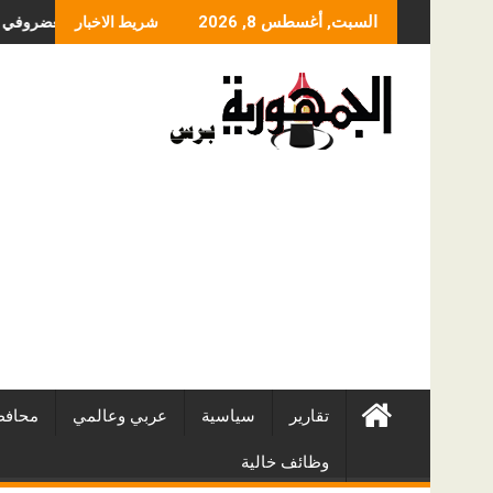
Skip
ما الذي يحدد سعر عملية 
السبت, أغسطس 8, 2026
شريط الاخبار
to
content
تقارير
سياسية
عربي وعالمي
محافظ
وظائف خالية