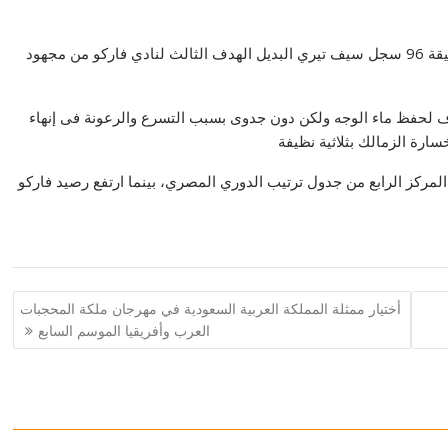
ركن لاعبو فاركو للدفاع للحفاظ على التقدم حتى كانت الدقيقة 96 سجل سيف تيري البديل الهدف الثالث لنادي فاركو من مجهود
ف لحفظ ماء الوجه ولكن دون جدوى بسبب التسرع والرعونة فى إنهاء
ارة الزمالك بثلاثية نظيفة
نتيجة تجمد رصيد فريق الزمالك عند النقطة 29 في المركز الرابع من جدول ترتيب الدوري المصري، بينما ارتفع رصيد فاركو
أختيار ممثلة المملكة العربية السعودية في مهرجان ملكة المحجبات
العرب وأفريقيا الموسم السابع